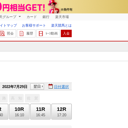
天グループ
カード
銀行
楽天市場
イトマップ
お客様サポート
楽天競馬とは
照会
履歴
ﾚｰｽ動画
入金
翌日
2022年7月29日
日付選択
 路
高 知
佐 賀
R
10R
11R
12R
40
16:10
16:45
17:20