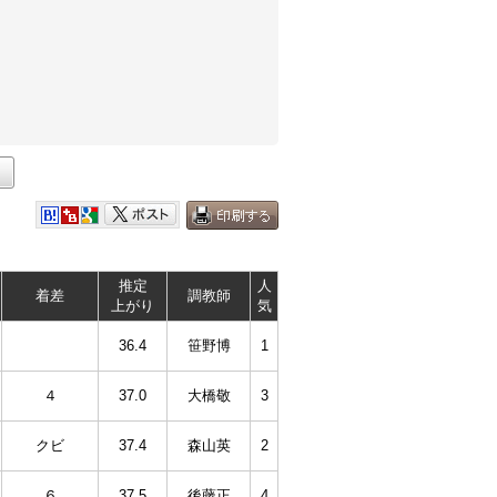
推定
人
着差
調教師
上がり
気
36.4
笹野博
1
４
37.0
大橋敬
3
クビ
37.4
森山英
2
６
37.5
後藤正
4