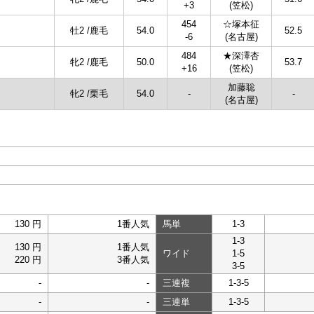
+3
(笠松)
454
☆塚本征
牡2 /鹿毛
54.0
52.5
-6
(名古屋)
484
★深澤杏
牝2 /鹿毛
50.0
53.7
+16
(笠松)
加藤聡
牝2 /栗毛
54.0
-
-
(名古屋)
130 円
1番人気
馬単
1-3
1-3
130 円
1番人気
ワイド
1-5
220 円
3番人気
3-5
-
-
三連複
1-3-5
-
-
三連単
1-3-5