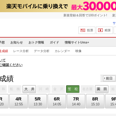
新規登録＆回答で100ポイント!
楽
サ
投票
精算
予想
お知らせ
おトク情報
ガイド
情報サイトUma+
走成績
レース分析
データ分析
カレンダー
映像
いて
ご確認ください
走成績
前日
 和
船 橋
大 井
川 崎
金 沢
笠 松
名古屋
園 田
姫
R
4R
5R
6R
7R
8R
9
:20
12:55
13:30
14:05
14:40
15:10
15: