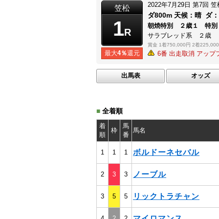
2022年7月29日
第7回
笠
笠松
ダ800m
天候：
晴
ダ
1
朝焼特別 ２歳１ 特別
R
サラブレッド系 ２歳
賞金
1着750,000円
2着225,00
最大
4％
還元
6番 出走取消 アップ
出馬表
オッズ
■
全着順
着
馬
枠
馬名
順
番
ボルドーネセバル
1
1
1
ノーブル
2
3
3
リックトラチャン
3
5
5
マイロマンス
4
2
2