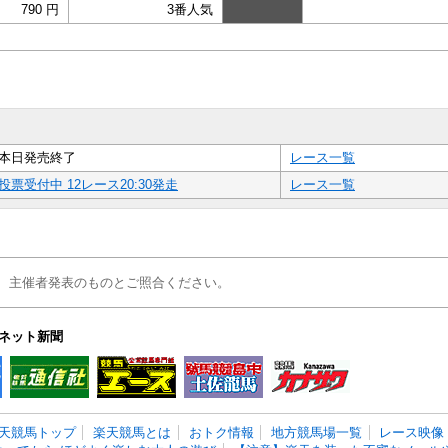
790 円
3番人気
本日発売終了
レース一覧
投票受付中 12レース20:30発走
レース一覧
、主催者発表のものとご照合ください。
ネット新聞
天競馬トップ
楽天競馬とは
おトク情報
地方競馬場一覧
レース映像