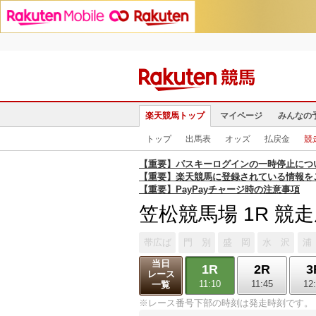
楽天競馬トップ
マイページ
みんなの
トップ
出馬表
オッズ
払戻金
競
【重要】パスキーログインの一時停止につ
【重要】楽天競馬に登録されている情報を
【重要】PayPayチャージ時の注意事項
笠松競馬場 1R 競
帯広ば
門 別
盛 岡
水 沢
浦
当日
1R
2R
3
レース
11:10
11:45
12
一覧
※レース番号下部の時刻は発走時刻です。