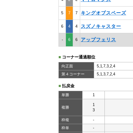
キングオブスペーズ
5
7
7
スズノキャスター
6
4
4
アップフェリス
-
6
6
■
コーナー通過順位
向正面
5,1,7,3,2,4
第４コーナー
5,1,3,7,2,4
■
払戻金
単勝
1
1
複勝
3
枠複
-
枠単
-