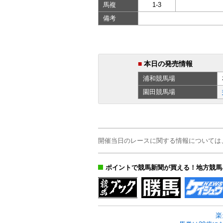
馬複
1-3
備考
■
本日の発売情報
浦和
競馬場
園田
競馬場
開催当日のレースに関する情報については
ポイントで競馬新聞が買える！地方競馬
楽