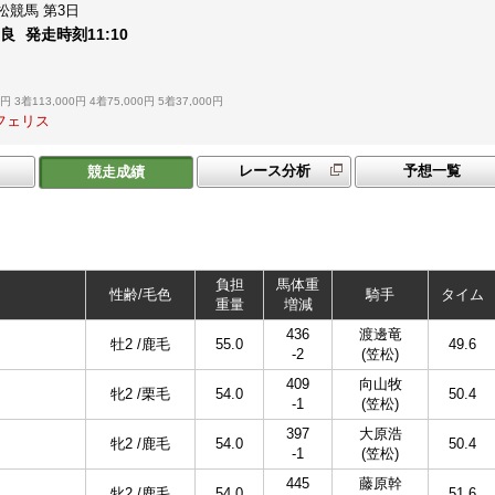
松競馬
第3日
：
良
発走時刻
11:10
0円
3着113,000円
4着75,000円
5着37,000円
フェリス
レース分析
予想一覧
競走成績
負担
馬体重
性齢/毛色
騎手
タイム
重量
増減
436
渡邊竜
牡2 /鹿毛
55.0
49.6
-2
(笠松)
409
向山牧
牝2 /栗毛
54.0
50.4
-1
(笠松)
397
大原浩
牝2 /鹿毛
54.0
50.4
-1
(笠松)
445
藤原幹
牝2 /鹿毛
54.0
51.6