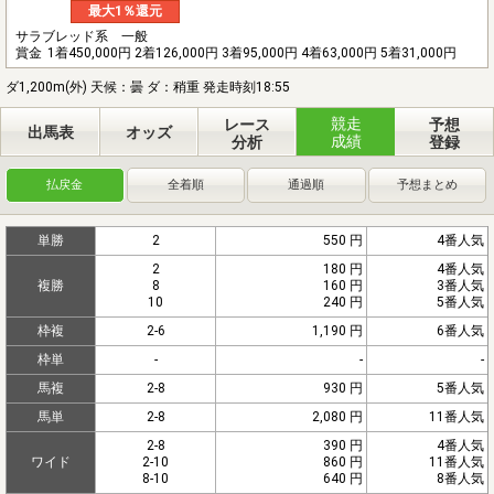
最大1％還元
サラブレッド系 一般
賞金
1着450,000円 2着126,000円 3着95,000円 4着63,000円 5着31,000円
ダ1,200m(外) 天候：曇 ダ：稍重 発走時刻18:55
競走
レース
予想
出馬表
オッズ
成績
分析
登録
払戻金
全着順
通過順
予想まとめ
単勝
2
550 円
4番人気
2
180 円
4番人気
複勝
8
160 円
3番人気
10
240 円
5番人気
枠複
2-6
1,190 円
6番人気
枠単
-
-
-
馬複
2-8
930 円
5番人気
馬単
2-8
2,080 円
11番人気
2-8
390 円
4番人気
ワイド
2-10
860 円
11番人気
8-10
640 円
8番人気