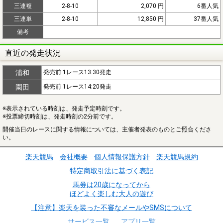
三連複
2-8-10
2,070 円
6番人気
三連単
2-8-10
12,850 円
37番人気
備考
直近の発走状況
浦和
発売前 1レース13:30発走
園田
発売前 1レース14:20発走
※表示されている時刻は、発走予定時刻です。
※投票締切時刻は、発走時刻の2分前です。
開催当日のレースに関する情報については、主催者発表のものとご照合くださ
い。
楽天競馬
会社概要
個人情報保護方針
楽天競馬規約
特定商取引法に基づく表記
馬券は20歳になってから
ほどよく楽しむ大人の遊び
【注意】楽天を装った不審なメールやSMSについて
サービス一覧
アプリ一覧