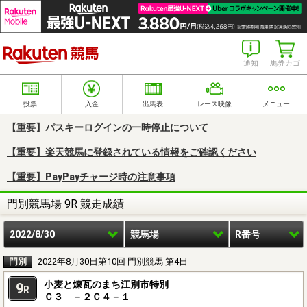
楽天競馬
通知
馬券カゴ
投票
入金
出馬表
レース映像
メニュー
【重要】パスキーログインの一時停止について
【重要】楽天競馬に登録されている情報をご確認ください
【重要】PayPayチャージ時の注意事項
門別競馬場 9R 競走成績
2022/8/30
競馬場
R番号
門別
2022年8月30日第10回 門別競馬 第4日
小麦と煉瓦のまち江別市特別
9
R
Ｃ３ －２Ｃ４－１