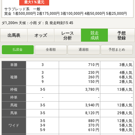
最大1％還元
サラブレッド系 一般
賞金
1着500,000円 2着175,000円 3着100,000円 4着50,000円 5着25,000円
ダ1,200m 天候：小雨 ダ：良 発走時刻15:45
競走
レース
予想
出馬表
オッズ
成績
分析
登録
払戻金
全着順
通過順
予想まとめ
単勝
3
710 円
3番人気
3
230 円
4番人気
複勝
5
260 円
6番人気
9
150 円
2番人気
枠複
3-5
3,780 円
13番人気
枠単
-
-
-
馬複
3-5
3,940 円
12番人気
馬単
3-5
8,120 円
29番人気
3-5
880 円
12番人気
ワイド
3-9
370 円
5番人気
5-9
610 円
9番人気