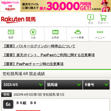
楽天競馬
通知
馬券カゴ
投票
入金
出馬表
レース映像
メニュー
【重要】パスキーログインの一時停止について
【重要】楽天ポイント、PayPayのご利用に関する注意事項
【重要】PayPayチャージ時の注意事項
笠松競馬場 6R 競走成績
2023/4/5
競馬場
R番号
笠松
2023年4月5日第1回 笠松競馬 第1日
Ｂ６組 Ｂ６
6
R