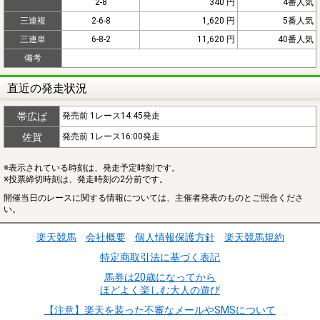
2-8
340 円
4番人気
三連複
2-6-8
1,620 円
5番人気
三連単
6-8-2
11,620 円
40番人気
備考
直近の発走状況
帯広ば
発売前 1レース14:45発走
佐賀
発売前 1レース16:00発走
※表示されている時刻は、発走予定時刻です。
※投票締切時刻は、発走時刻の2分前です。
開催当日のレースに関する情報については、主催者発表のものとご照合くださ
い。
楽天競馬
会社概要
個人情報保護方針
楽天競馬規約
特定商取引法に基づく表記
馬券は20歳になってから
ほどよく楽しむ大人の遊び
【注意】楽天を装った不審なメールやSMSについて