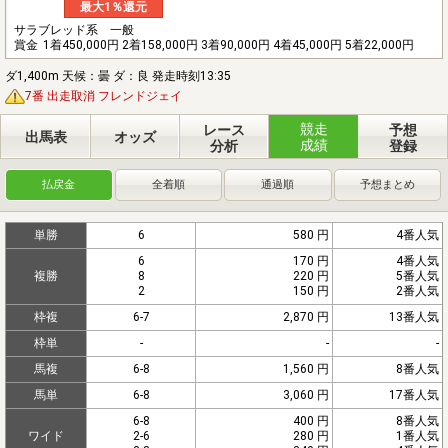
最大1％還元
サラブレッド系 一般
賞金
1着450,000円 2着158,000円 3着90,000円 4着45,000円 5着22,000円
ダ1,400m 天候：曇 ダ：良 発走時刻13:35
7番 出走取消 フレンドジェイ
競走
レース
予想
出馬表
オッズ
成績
分析
登録
払戻金
全着順
通過順
予想まとめ
単勝
6
580 円
4番人気
6
170 円
4番人気
複勝
8
220 円
5番人気
2
150 円
2番人気
枠複
6-7
2,870 円
13番人気
枠単
-
-
-
馬複
6-8
1,560 円
8番人気
馬単
6-8
3,060 円
17番人気
6-8
400 円
8番人気
ワイド
2-6
280 円
1番人気