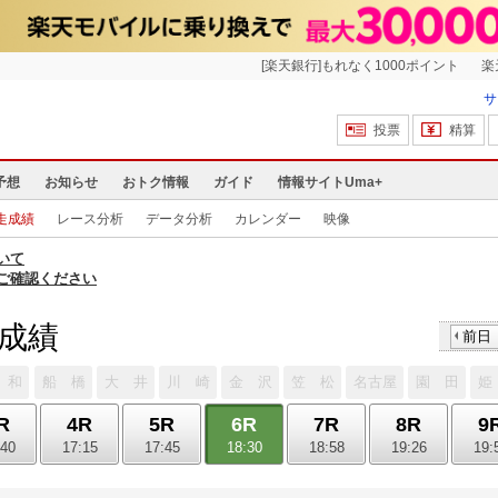
[楽天銀行]もれなく1000ポイント
楽
サ
投票
精算
予想
お知らせ
おトク情報
ガイド
情報サイトUma+
走成績
レース分析
データ分析
カレンダー
映像
いて
ご確認ください
走成績
前日
 和
船 橋
大 井
川 崎
金 沢
笠 松
名古屋
園 田
姫
R
4R
5R
6R
7R
8R
9
:40
17:15
17:45
18:30
18:58
19:26
19: