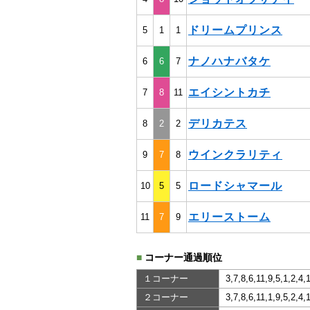
ドリームプリンス
5
1
1
ナノハナバタケ
6
6
7
エイシントカチ
7
8
11
デリカテス
8
2
2
ウインクラリティ
9
7
8
ロードシャマール
10
5
5
エリーストーム
11
7
9
■
コーナー通過順位
１コーナー
3,7,8,6,11,9,5,1,2,4,
２コーナー
3,7,8,6,11,1,9,5,2,4,