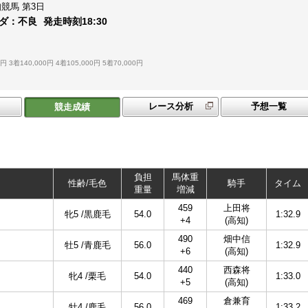
知競馬
第3日
ダ：
不良
発走時刻
18:30
0円
3着140,000円
4着105,000円
5着70,000円
レース分析
予想一覧
競走成績
負担
馬体重
性齢/毛色
騎手
タイム
重量
増減
459
上田将
牝5 /黒鹿毛
54.0
1:32.9
+4
(高知)
490
畑中信
牡5 /青鹿毛
56.0
1:32.9
+6
(高知)
440
西森将
牝4 /栗毛
54.0
1:33.0
+5
(高知)
469
倉兼育
牡4 /鹿毛
56.0
1:33.2