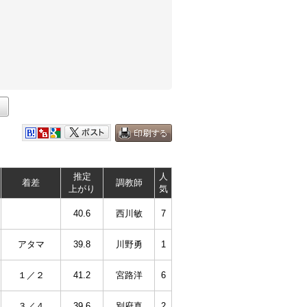
推定
人
着差
調教師
上がり
気
40.6
西川敏
7
アタマ
39.8
川野勇
1
１／２
41.2
宮路洋
6
３／４
39.6
別府真
2