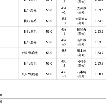
-2
(高知)
451
大澤誠
牡4 /栗毛
56.0
1:33.4
+1
(高知)
451
☆岡遼太
牝4 /鹿毛
53.0
1:33.5
±0
(高知)
452
郷間勇
牡7 /鹿毛
56.0
1:33.6
-1
(高知)
467
高野誠
牡4 /鹿毛
56.0
1:33.6
±0
(高知)
488
塚本雄
牡5 /黒鹿毛
56.0
1:33.7
+1
(高知)
480
岡村卓
牡4 /栗毛
56.0
1:33.7
-2
(高知)
432
石本純
牝6 /黒鹿毛
54.0
1:38.1
+3
(高知)
10
10