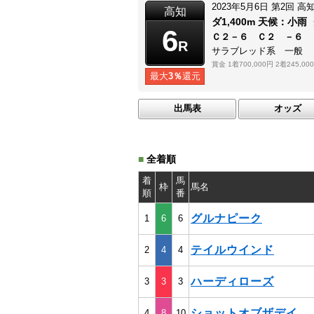
2023年5月6日
第2回
高
高知
ダ1,400m
天候：
小雨
6
Ｃ２－６ Ｃ２ －６
R
サラブレッド系 一般
賞金
1着700,000円
2着245,00
最大
3％
還元
出馬表
オッズ
■
全着順
着
馬
枠
馬名
順
番
グルナピーク
1
6
6
テイルウインド
2
4
4
ハーディローズ
3
3
3
ショットオブザデイ
4
8
10