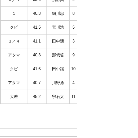
１
40.3
細川忠
8
クビ
41.5
宮川浩
5
３／４
41.1
田中譲
3
アタマ
40.3
那俄哲
9
クビ
41.6
田中譲
10
アタマ
40.7
川野勇
4
大差
45.2
宗石大
11