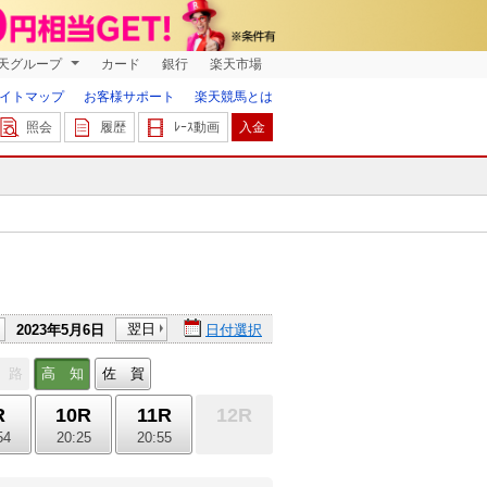
天グループ
カード
銀行
楽天市場
イトマップ
お客様サポート
楽天競馬とは
照会
履歴
ﾚｰｽ動画
入金
翌日
2023年5月6日
日付選択
 路
高 知
佐 賀
R
10R
11R
12R
54
20:25
20:55