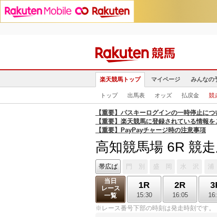
楽天競馬トップ
マイページ
みんなの
トップ
出馬表
オッズ
払戻金
競
【重要】パスキーログインの一時停止につ
【重要】楽天競馬に登録されている情報を
【重要】PayPayチャージ時の注意事項
高知競馬場 6R 競
帯広ば
門 別
盛 岡
水 沢
浦
当日
1R
2R
3
レース
15:30
16:05
16
一覧
※レース番号下部の時刻は発走時刻です。