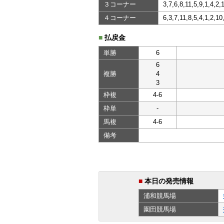
３コーナー
3,7,6,8,11,5,9,1,4,2,
４コーナー
6,3,7,11,8,5,4,1,2,10
■
払戻金
単勝
6
6
複勝
4
3
枠複
4-6
枠単
-
馬複
4-6
備考
■
本日の発売情報
浦和
競馬場
園田
競馬場