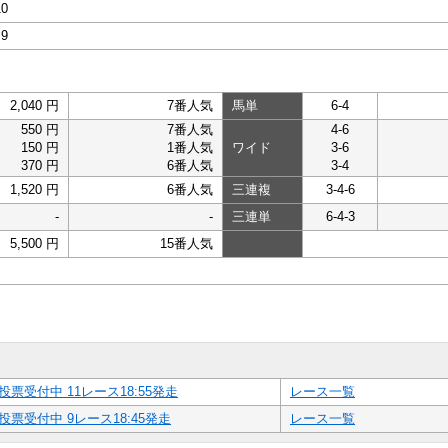
10
,9
2,040 円
7番人気
馬単
6-4
550 円
7番人気
4-6
150 円
1番人気
ワイド
3-6
370 円
6番人気
3-4
1,520 円
6番人気
三連複
3-4-6
-
-
三連単
6-4-3
5,500 円
15番人気
投票受付中 11レース18:55発走
レース一覧
投票受付中 9レース18:45発走
レース一覧