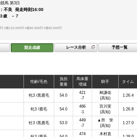
知競馬
第3日
：
不良
発走時刻
16:00
３歳 －７
0円
3着120,000円
4着90,000円
5着60,000円
レース分析
予想一覧
競走成績
負担
馬体重
性齢/毛色
騎手
タイム
重量
増減
421
林謙佑
牝3 /黒鹿毛
54.0
1:26.4
-7
(高知)
486
宮川実
牝3 /鹿毛
54.0
1:26.8
-1
(高知)
449
▲所 蛍
牡3 /黒鹿毛
53.0
1:27.0
-7
(高知)
474
木村直
牝3 /鹿毛
54.0
1:28.0