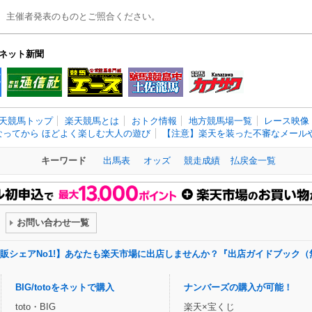
、主催者発表のものとご照合ください。
ネット新聞
天競馬トップ
楽天競馬とは
おトク情報
地方競馬場一覧
レース映像
なってから ほどよく楽しむ大人の遊び
【注意】楽天を装った不審なメールや
キーワード
出馬表
オッズ
競走成績
払戻金一覧
お問い合わせ一覧
販シェアNo1!】あなたも楽天市場に出店しませんか？『出店ガイドブック（
BIG/totoをネットで購入
ナンバーズの購入が可能！
toto・BIG
楽天×宝くじ