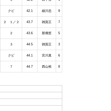
クビ
42.1
細川忠
9
２ １／２
43.7
雑賀正
7
２
43.6
那俄哲
5
３
44.5
雑賀正
3
クビ
44.1
宮川真
6
７
44.7
西山裕
8