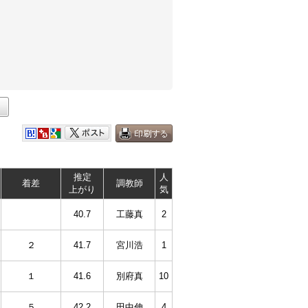
推定
人
着差
調教師
上がり
気
40.7
工藤真
2
２
41.7
宮川浩
1
１
41.6
別府真
10
５
42.2
田中伸
4