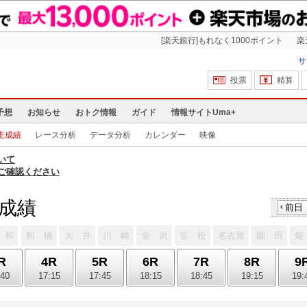
[楽天銀行]もれなく1000ポイント
楽
サ
投票
精算
予想
お知らせ
おトク情報
ガイド
情報サイトUma+
走成績
レース分析
データ分析
カレンダー
映像
いて
ご確認ください
走成績
前日
 和
船 橋
大 井
川 崎
金 沢
笠 松
名古屋
園 田
姫
R
4R
5R
6R
7R
8R
9
:40
17:15
17:45
18:15
18:45
19:15
19: