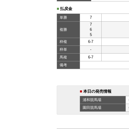
■
払戻金
単勝
7
7
複勝
6
5
枠複
6-7
枠単
-
馬複
6-7
備考
■
本日の発売情報
浦和
競馬場
園田
競馬場