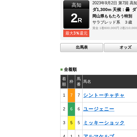
2023年9月2日
第7回
高
高知
ダ1,300m
天候：
曇
ダ
2
岡山県ももたろう特別 
R
サラブレッド系 ３歳
賞金
1着600,000円
2着210,00
最大
3％
還元
出馬表
オッズ
■
全着順
着
馬
枠
馬名
順
番
シントーチャチャ
1
7
7
ユージェニー
2
6
6
ミッキーショック
3
5
5
アルマケルブ
4
1
1