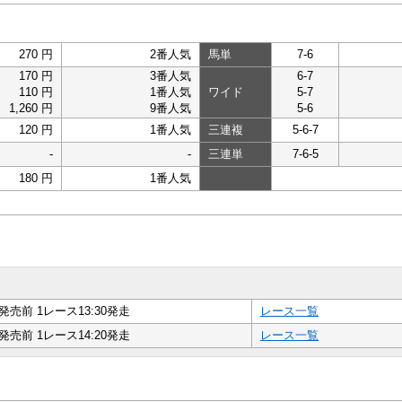
270 円
2番人気
馬単
7-6
170 円
3番人気
6-7
110 円
1番人気
ワイド
5-7
1,260 円
9番人気
5-6
120 円
1番人気
三連複
5-6-7
-
-
三連単
7-6-5
180 円
1番人気
発売前 1レース13:30発走
レース一覧
発売前 1レース14:20発走
レース一覧