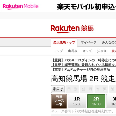
楽天競馬トップ
マイページ
みんなの
トップ
出馬表
オッズ
払戻金
競
【重要】パスキーログインの一時停止につ
【重要】楽天競馬に登録されている情報を
【重要】PayPayチャージ時の注意事項
高知競馬場 2R 競
帯広ば
門 別
盛 岡
水 沢
浦
当日
1R
2R
3
レース
15:30
16:00
16
一覧
※レース番号下部の時刻は発走時刻です。