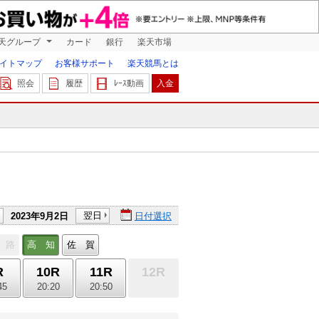
天グループ
カード
銀行
楽天市場
イトマップ
お客様サポート
楽天競馬とは
照会
履歴
ﾚｰｽ動画
入金
翌日
2023年9月2日
日付選択
 路
高 知
佐 賀
R
10R
11R
12R
45
20:20
20:50