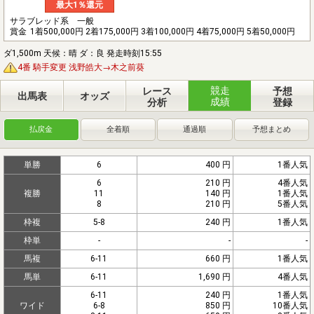
最大1％還元
サラブレッド系 一般
賞金
1着500,000円 2着175,000円 3着100,000円 4着75,000円 5着50,000円
ダ1,500m 天候：晴 ダ：良 発走時刻15:55
4番 騎手変更 浅野皓大→木之前葵
競走
レース
予想
出馬表
オッズ
成績
分析
登録
払戻金
全着順
通過順
予想まとめ
単勝
6
400 円
1番人気
6
210 円
4番人気
複勝
11
140 円
1番人気
8
210 円
5番人気
枠複
5-8
240 円
1番人気
枠単
-
-
-
馬複
6-11
660 円
1番人気
馬単
6-11
1,690 円
4番人気
6-11
240 円
1番人気
ワイド
6-8
850 円
10番人気