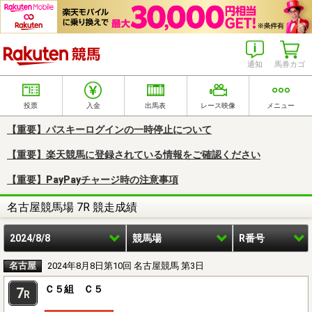
楽天競馬
通知
馬券カゴ
投票
入金
出馬表
レース映像
メニュー
【重要】パスキーログインの一時停止について
【重要】楽天競馬に登録されている情報をご確認ください
【重要】PayPayチャージ時の注意事項
名古屋競馬場 7R 競走成績
2024/8/8
競馬場
R番号
名古屋
2024年8月8日第10回 名古屋競馬 第3日
Ｃ５組 Ｃ５
7
R