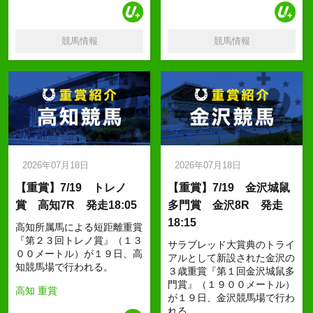
競馬情報
競馬情報
2026年07月18日
2026年07月18日
【重賞】7/19 トレノ
【重賞】7/19 金沢城鼠
賞 高知7R 発走18:05
多門賞 金沢8R 発走
18:15
高知所属馬による短距離重賞
『第２３回トレノ賞』（１３
サラブレッド大賞典のトライ
００メートル）が１９日、高
アルとして新設された金沢の
知競馬場で行われる。
３歳重賞『第１回金沢城鼠多
門賞』（１９００メートル）
高知 重賞
が１９日、金沢競馬場で行わ
れる。