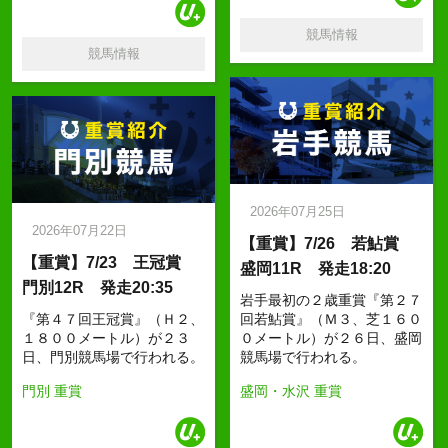
競馬情報
競馬情報
2026年07月25日
2026年07月22日
【重賞】7/26 若鮎賞
【重賞】7/23 王冠賞
盛岡11R 発走18:20
門別12R 発走20:35
岩手最初の２歳重賞『第２７
『第４７回王冠賞』（Ｈ２、
回若鮎賞』（Ｍ３、芝１６０
１８００メートル）が２３
０メートル）が２６日、盛岡
日、門別競馬場で行われる。
競馬場で行われる。
門別 重賞
盛岡・水沢 重賞