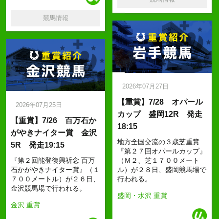
競馬情報
2026年07月27日
【重賞】7/28 オパール
2026年07月25日
カップ 盛岡12R 発走
【重賞】7/26 百万石か
18:15
がやきナイター賞 金沢
地方全国交流の３歳芝重賞
5R 発走19:15
『第２７回オパールカップ』
『第２回能登復興祈念 百万
（Ｍ２、芝１７００メート
石かがやきナイター賞』（１
ル）が２８日、盛岡競馬場で
７００メートル）が２６日、
行われる。
金沢競馬場で行われる。
盛岡・水沢 重賞
金沢 重賞