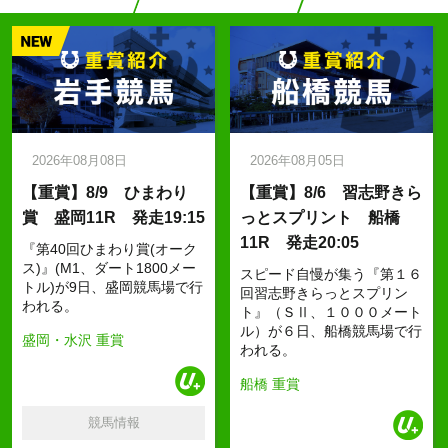
2026年08月08日
2026年08月05日
【重賞】8/9 ひまわり
【重賞】8/6 習志野きら
賞 盛岡11R 発走19:15
っとスプリント 船橋
11R 発走20:05
『第40回ひまわり賞(オーク
ス)』(M1、ダート1800メー
スピード自慢が集う『第１６
トル)が9日、盛岡競馬場で行
回習志野きらっとスプリン
われる。
ト』（ＳⅡ、１０００メート
ル）が６日、船橋競馬場で行
盛岡・水沢 重賞
われる。
船橋 重賞
競馬情報