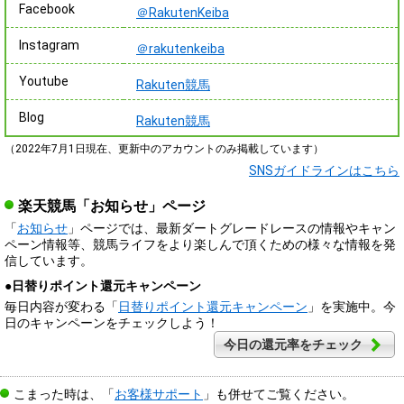
Facebook
＠RakutenKeiba
Instagram
＠rakutenkeiba
Youtube
Rakuten競馬
Blog
Rakuten競馬
（2022年7月1日現在、更新中のアカウントのみ掲載しています）
SNSガイドラインはこちら
楽天競馬「お知らせ」ページ
「
お知らせ
」ページでは、最新ダートグレードレースの情報やキャン
ペーン情報等、競馬ライフをより楽しんで頂くための様々な情報を発
信しています。
●日替りポイント還元キャンペーン
毎日内容が変わる「
日替りポイント還元キャンペーン
」を実施中。今
日のキャンペーンをチェックしよう！
今日の還元率をチェック
こまった時は、「
お客様サポート
」も併せてご覧ください。