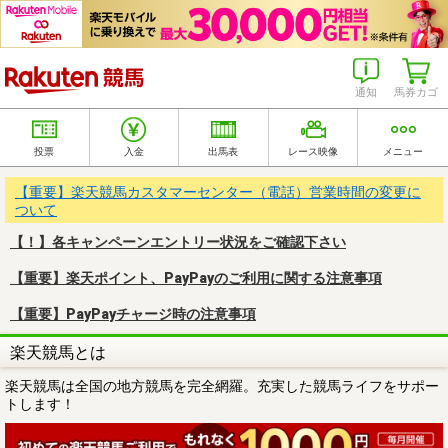
楽天競馬
通知
馬券カゴ
投票
入金
出馬表
レース映像
メニュー
【重要】楽天競馬カスタマーセンター（電話）営業時間の変更に
ついて
【！】各キャンペーンエントリー状況をご確認下さい
【重要】楽天ポイント、PayPayのご利用に関する注意事項
【重要】PayPayチャージ時の注意事項
楽天競馬とは
楽天競馬は全国の地方競馬を完全網羅。充実した競馬ライフをサポー
トします！