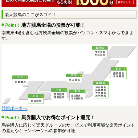
楽天競馬のここがスゴイ！
地方競馬全場の投票が可能！
Point 1
南関東4場を含む地方競馬全場の投票がパソコン・スマホからできま
す。
競馬場一覧へ
馬券購入でお得なポイント還元！
Point 2
馬券購入に応じて楽天グループのサービスで利用可能な楽天ポイント
の還元やキャンペーンへの参加が可能！