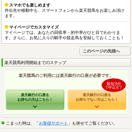
スマホでも楽しめます
外出先や移動中も、スマートフォンから楽天競馬をお楽しみ頂け
ます。
マイページでカスタマイズ
マイページでは、あなたの回収率・的中率がひと目でわかりま
す。さらに、お気に入りの騎手や競走馬を登録しておくことも！
このページの先頭へ
楽天競馬利用開始までのステップ
楽天競馬のご利用には楽天銀行の口座が必要です。
最短3分
で申込完了
楽天銀行の口座を
楽天銀行の口座を
お持ちの方はこちら！
お持ちでない方はこちら！
こまった時は、「
お客様サポート
」も併せてご覧ください。