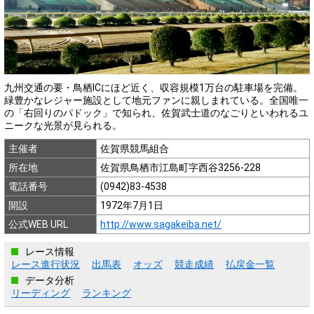
九州交通の要・鳥栖ICにほど近く、収容規模1万台の駐車場を完備。
緑豊かなレジャー施設として地元ファンに親しまれている。全国唯一
の「右回りのパドック」で知られ、佐賀武士道のなごりといわれるユ
ニークな光景が見られる。
主催者
佐賀県競馬組合
所在地
佐賀県鳥栖市江島町字西谷3256-228
電話番号
(0942)83-4538
開設
1972年7月1日
公式WEB URL
http://www.sagakeiba.net/
レース情報
レース進行状況
出馬表
オッズ
競走成績
払戻金一覧
データ分析
リーディング
ランキング