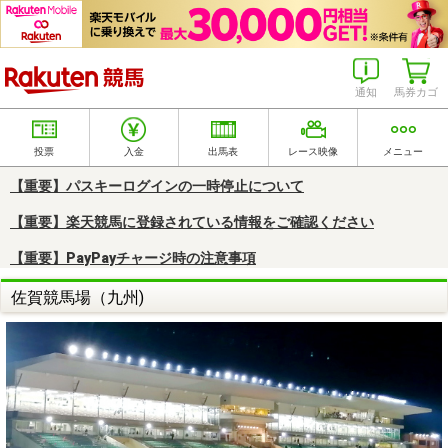
楽天競馬
通知
馬券カゴ
投票
入金
出馬表
レース映像
メニュー
【重要】パスキーログインの一時停止について
【重要】楽天競馬に登録されている情報をご確認ください
【重要】PayPayチャージ時の注意事項
佐賀競馬場（九州)