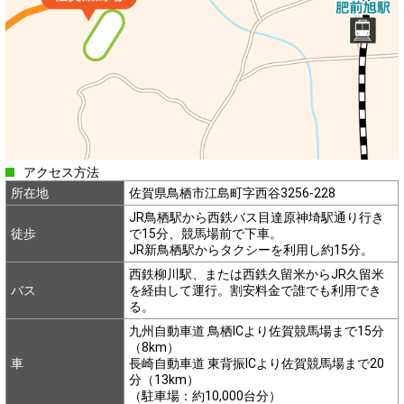
アクセス方法
所在地
佐賀県鳥栖市江島町字西谷3256-228
JR鳥栖駅から西鉄バス目達原神埼駅通り行き
徒歩
で15分、競馬場前で下車。
JR新鳥栖駅からタクシーを利用し約15分。
西鉄柳川駅、または西鉄久留米からJR久留米
バス
を経由して運行。割安料金で誰でも利用でき
る。
九州自動車道 鳥栖ICより佐賀競馬場まで15分
（8km）
車
長崎自動車道 東背振ICより佐賀競馬場まで20
分（13km）
（駐車場：約10,000台分）