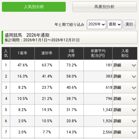
人気別分析
馬番別分析
年と期で絞り込み
盛岡競馬 2026年通期
集計期間：2026年1月1日〜2026年12月31日
人
3着
単勝平均
入着
1着率
連対率
気
内率
配当(円)
順位
1
47.6%
63.7%
73.2%
181
詳細
2
16.3%
41.4%
58.0%
383
詳細
3
8.2%
23.7%
40.6%
618
詳細
4
10.5%
21.2%
38.7%
796
詳細
5
8.2%
19.3%
31.7%
1,343
詳細
6
2.0%
10.5%
20.8%
1,926
詳細
7
2.0%
7.7%
14.3%
2,566
詳細