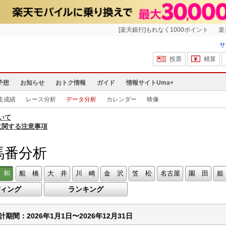
[楽天銀行]もれなく1000ポイント
楽
サ
投票
精算
予想
お知らせ
おトク情報
ガイド
情報サイトUma+
走成績
レース分析
データ分析
カレンダー
映像
いて
に関する注意事項
馬番分析
 和
船 橋
大 井
川 崎
金 沢
笠 松
名古屋
園 田
姫
ィング
ランキング
計期間：2026年1月1日〜2026年12月31日