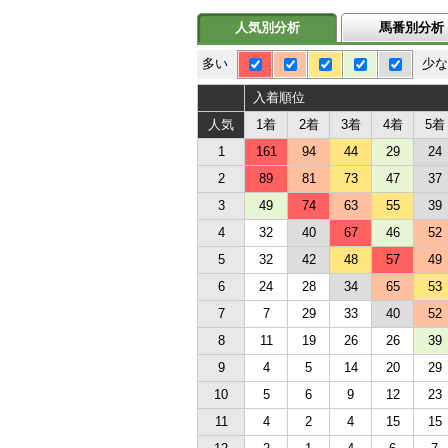
人気別分析
馬番別分析
多い
少な
入着順位
人気
1着
2着
3着
4着
5着
1
161
94
44
29
24
2
89
81
73
47
37
3
49
74
63
55
39
4
32
40
67
46
52
5
32
42
48
57
49
6
24
28
34
65
53
7
7
29
33
40
52
8
11
19
26
26
39
9
4
5
14
20
29
10
5
6
9
12
23
11
4
2
4
15
15