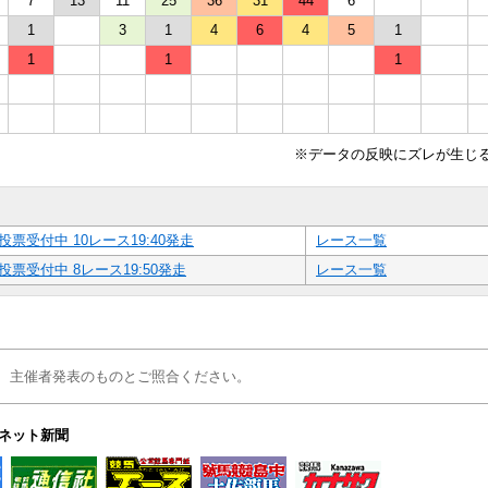
7
13
11
25
36
31
44
6
1
3
1
4
6
4
5
1
1
1
1
※データの反映にズレが生じ
投票受付中 10レース19:40発走
レース一覧
投票受付中 8レース19:50発走
レース一覧
、主催者発表のものとご照合ください。
ネット新聞