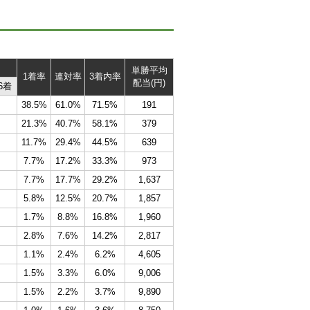
単勝平均
1着率
連対率
3着内率
配当(円)
6着
38.5%
61.0%
71.5%
191
21.3%
40.7%
58.1%
379
11.7%
29.4%
44.5%
639
7.7%
17.2%
33.3%
973
7.7%
17.7%
29.2%
1,637
5.8%
12.5%
20.7%
1,857
1.7%
8.8%
16.8%
1,960
2.8%
7.6%
14.2%
2,817
1.1%
2.4%
6.2%
4,605
1.5%
3.3%
6.0%
9,006
1.5%
2.2%
3.7%
9,890