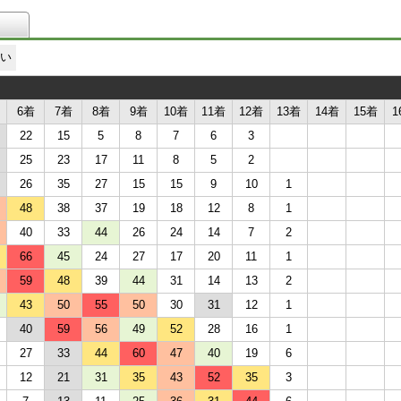
い
6着
7着
8着
9着
10着
11着
12着
13着
14着
15着
1
22
15
5
8
7
6
3
25
23
17
11
8
5
2
26
35
27
15
15
9
10
1
48
38
37
19
18
12
8
1
40
33
44
26
24
14
7
2
66
45
24
27
17
20
11
1
59
48
39
44
31
14
13
2
43
50
55
50
30
31
12
1
40
59
56
49
52
28
16
1
27
33
44
60
47
40
19
6
12
21
31
35
43
52
35
3