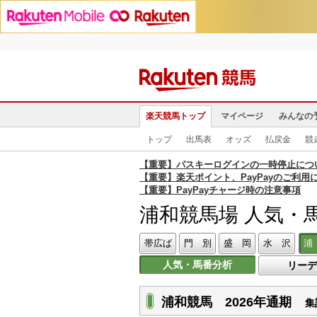
楽天競馬トップ
マイページ
みんなの
トップ
出馬表
オッズ
払戻金
競
【重要】パスキーログインの一時停止につ
【重要】楽天ポイント、PayPayのご利用
【重要】PayPayチャージ時の注意事項
浦和競馬場 人気・
帯広ば
門 別
盛 岡
水 沢
浦
人気・馬番分析
リーデ
浦和競馬 2026年通期
集