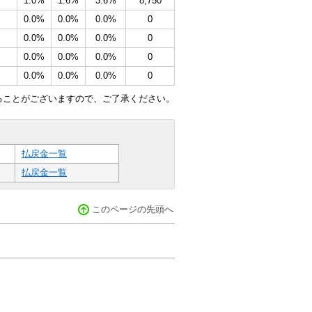
1.0%
1.6%
3.6%
8,750
0.0%
0.0%
0.0%
0
0.0%
0.0%
0.0%
0
0.0%
0.0%
0.0%
0
0.0%
0.0%
0.0%
0
ることがございますので、ご了承ください。
払戻金一覧
払戻金一覧
このページの先頭へ