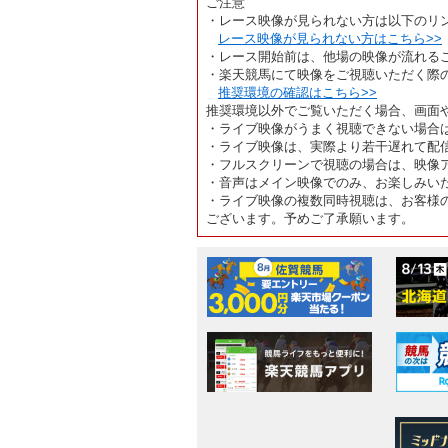
ご注意
・レース映像が見られない方は以下のリ
レース映像が見られない方はこちら>>
・レース開始前は、他場の映像が流れる
・楽天競馬にて映像をご視聴いただく際
推奨環境の確認はこちら>>
推奨環境以外でご覧いただく場合、画面
・ライブ映像がうまく視聴できない場合
・ライブ映像は、実際より若干遅れて配
・フルスクリーンで視聴の場合は、映像
・音声はメイン映像でのみ、お楽しみい
・ライブ映像の複数同時視聴は、お客様
ございます。予めご了承願います。