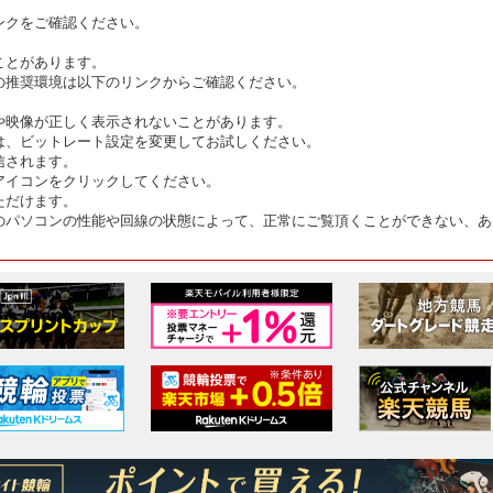
ンクをご確認ください。
ことがあります。
の推奨環境は以下のリンクからご確認ください。
や映像が正しく表示されないことがあります。
は、ビットレート設定を変更してお試しください。
信されます。
アイコンをクリックしてください。
ただけます。
のパソコンの性能や回線の状態によって、正常にご覧頂くことができない、あ