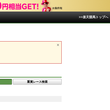
>>楽天競馬トップへ
重賞レース検索