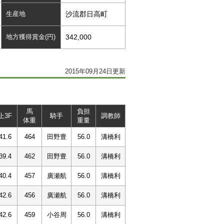
生産地
沙流郡日高町
地方獲得賞金(円)
342,000
2015年09月24日更新
馬
負担
上3F
騎手
調教師
体重
重量
41.6
464
田野豊
56.0
溝橋利
39.4
462
田野豊
56.0
溝橋利
40.4
457
廣瀬航
56.0
溝橋利
42.6
456
廣瀬航
56.0
溝橋利
42.6
459
小谷周
56.0
溝橋利