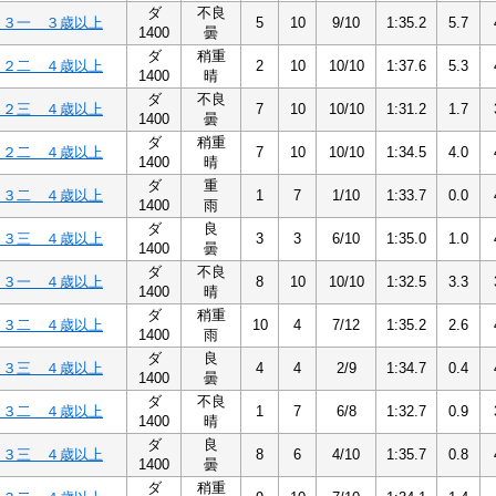
ダ
不良
Ｃ３一 ３歳以上
5
10
9/10
1:35.2
5.7
1400
曇
ダ
稍重
Ｃ２二 ４歳以上
2
10
10/10
1:37.6
5.3
1400
晴
ダ
不良
Ｃ２三 ４歳以上
7
10
10/10
1:31.2
1.7
1400
曇
ダ
稍重
Ｃ２二 ４歳以上
7
10
10/10
1:34.5
4.0
1400
晴
ダ
重
Ｃ３二 ４歳以上
1
7
1/10
1:33.7
0.0
1400
雨
ダ
良
Ｃ３三 ４歳以上
3
3
6/10
1:35.0
1.0
1400
曇
ダ
不良
Ｃ３一 ４歳以上
8
10
10/10
1:32.5
3.3
1400
晴
ダ
稍重
Ｃ３二 ４歳以上
10
4
7/12
1:35.2
2.6
1400
雨
ダ
良
Ｃ３三 ４歳以上
4
4
2/9
1:34.7
0.4
1400
曇
ダ
不良
Ｃ３二 ４歳以上
1
7
6/8
1:32.7
0.9
1400
晴
ダ
良
Ｃ３三 ４歳以上
8
6
4/10
1:35.7
0.8
1400
曇
ダ
稍重