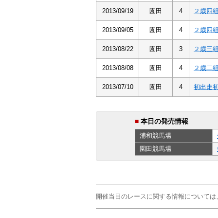
2013/09/19
園田
4
２歳四
2013/09/05
園田
4
２歳四
2013/08/22
園田
3
２歳三
2013/08/08
園田
4
２歳二
2013/07/10
園田
4
初出走
■
本日の発売情報
浦和
競馬場
園田
競馬場
開催当日のレースに関する情報については