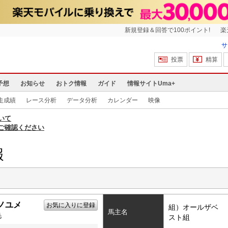
新規登録＆回答で100ポイント!
楽
サ
投票
精算
予想
お知らせ
おトク情報
ガイド
情報サイトUma+
走成績
レース分析
データ分析
カレンダー
映像
いて
ご確認ください
報
ノユメ
お気に入りに登録
組）オールザベ
馬主名
毛
スト組