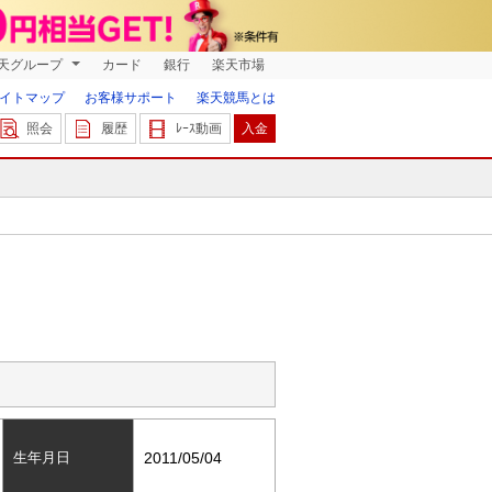
天グループ
カード
銀行
楽天市場
イトマップ
お客様サポート
楽天競馬とは
照会
履歴
ﾚｰｽ動画
入金
生年月日
2011/05/04