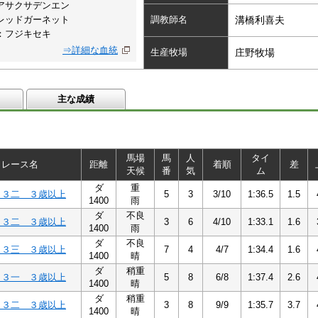
アサクサデンエン
レッドガーネット
調教師名
溝橋利喜夫
：フジキセキ
⇒詳細な血統
生産牧場
庄野牧場
主な成績
馬場
馬
人
タイ
レース名
距離
着順
差
天候
番
気
ム
ダ
重
Ｃ３二 ３歳以上
5
3
3/10
1:36.5
1.5
1400
雨
ダ
不良
Ｃ３二 ３歳以上
3
6
4/10
1:33.1
1.6
1400
雨
ダ
不良
Ｃ３三 ３歳以上
7
4
4/7
1:34.4
1.6
1400
晴
ダ
稍重
Ｃ３一 ３歳以上
5
8
6/8
1:37.4
2.6
1400
晴
ダ
稍重
Ｃ３二 ３歳以上
3
8
9/9
1:35.7
3.7
1400
晴