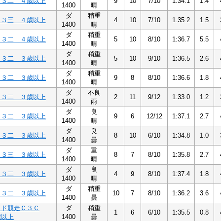
Ｃ３二 ４歳以上
9
10
7/10
1:34.1
1.4
1400
晴
ダ
稍重
Ｃ３三 ４歳以上
4
10
7/10
1:35.2
1.5
1400
晴
ダ
稍重
Ｃ３二 ４歳以上
5
10
8/10
1:36.7
5.5
1400
晴
ダ
稍重
Ｃ３二 ３歳以上
5
10
9/10
1:36.5
2.6
1400
晴
ダ
稍重
Ｃ３二 ３歳以上
9
8
8/10
1:36.6
1.8
1400
晴
ダ
不良
Ｃ３二 ３歳以上
2
11
9/12
1:33.0
1.2
1400
雨
ダ
良
Ｃ３二 ３歳以上
9
6
12/12
1:37.1
2.7
1400
晴
ダ
良
Ｃ３二 ３歳以上
8
10
6/10
1:34.8
1.0
1400
曇
ダ
重
Ｃ３三 ３歳以上
8
7
8/10
1:35.8
2.7
1400
晴
ダ
良
Ｃ３二 ３歳以上
4
9
8/10
1:37.4
1.8
1400
晴
ダ
稍重
Ｃ３二 ３歳以上
10
7
8/10
1:36.2
3.6
1400
曇
ッド競走Ｃ３Ｃ
ダ
稍重
1
6
6/10
1:35.5
0.8
歳以上
1400
曇