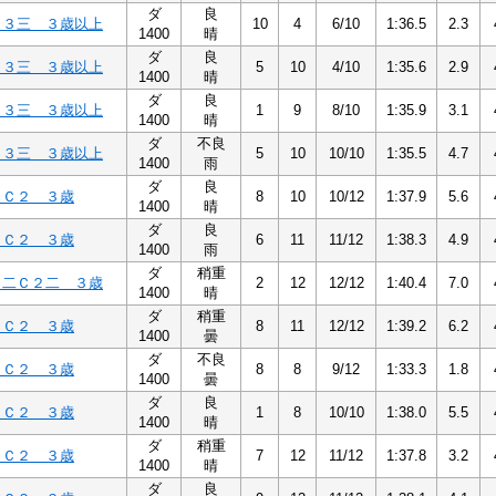
ダ
良
Ｃ３三 ３歳以上
10
4
6/10
1:36.5
2.3
1400
晴
ダ
良
Ｃ３三 ３歳以上
5
10
4/10
1:35.6
2.9
1400
晴
ダ
良
Ｃ３三 ３歳以上
1
9
8/10
1:35.9
3.1
1400
晴
ダ
不良
Ｃ３三 ３歳以上
5
10
10/10
1:35.5
4.7
1400
雨
ダ
良
２Ｃ２ ３歳
8
10
10/12
1:37.9
5.6
1400
晴
ダ
良
２Ｃ２ ３歳
6
11
11/12
1:38.3
4.9
1400
雨
ダ
稍重
２二Ｃ２二 ３歳
2
12
12/12
1:40.4
7.0
1400
晴
ダ
稍重
２Ｃ２ ３歳
8
11
12/12
1:39.2
6.2
1400
曇
ダ
不良
２Ｃ２ ３歳
8
8
9/12
1:33.3
1.8
1400
曇
ダ
良
２Ｃ２ ３歳
1
8
10/10
1:38.0
5.5
1400
晴
ダ
稍重
２Ｃ２ ３歳
7
12
11/12
1:37.8
3.2
1400
晴
ダ
良