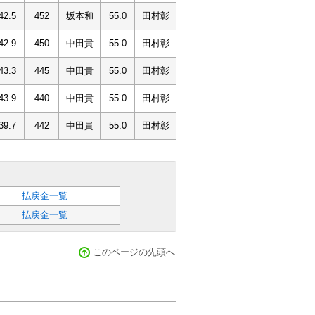
42.5
452
坂本和
55.0
田村彰
42.9
450
中田貴
55.0
田村彰
43.3
445
中田貴
55.0
田村彰
43.9
440
中田貴
55.0
田村彰
39.7
442
中田貴
55.0
田村彰
払戻金一覧
払戻金一覧
このページの先頭へ