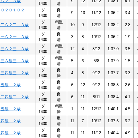
２Ｃ２ ３歳
9
12
11/12
1:38.1
4.1
1400
晴
１Ｃ２Ｃ１Ｃ２
ダ
良
9
10
11/12
1:36.2
3.4
1400
晴
ダ
稍重
２二Ｃ２二 ３歳
10
9
12/12
1:38.2
2.8
1400
晴
ダ
良
２一Ｃ２一 ３歳
3
8
10/12
1:36.2
1.9
1400
晴
ダ
稍重
２三Ｃ２三 ３歳
12
4
3/12
1:37.0
3.5
1400
晴
ダ
稍重
組三六組三 ３歳
5
6
5/8
1:37.9
1.5
1400
晴
ダ
良
組三四組三 ２歳
4
8
9/12
1:37.7
3.3
1400
曇
ダ
良
組五組 ２歳
6
12
9/12
1:38.3
2.6
1400
晴
ダ
良
組二四組二 ２歳
6
11
8/11
1:38.4
4.1
1400
晴
ダ
稍重
組五組 ２歳
1
11
12/12
1:40.1
4.5
1400
曇
ダ
重
組四組 ２歳
11
7
10/12
1:37.5
6.2
1400
晴
ダ
良
組四組 ２歳
11
11
11/12
1:40.4
4.9
1400
晴