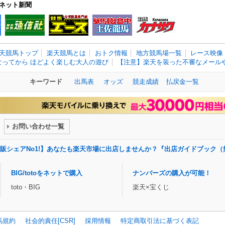
ネット新聞
天競馬トップ
楽天競馬とは
おトク情報
地方競馬場一覧
レース映像
なってから ほどよく楽しむ大人の遊び
【注意】楽天を装った不審なメールや
キーワード
出馬表
オッズ
競走成績
払戻金一覧
お問い合わせ一覧
販シェアNo1!】あなたも楽天市場に出店しませんか？『出店ガイドブック（
BIG/totoをネットで購入
ナンバーズの購入が可能！
toto・BIG
楽天×宝くじ
馬規約
社会的責任[CSR]
採用情報
特定商取引法に基づく表記