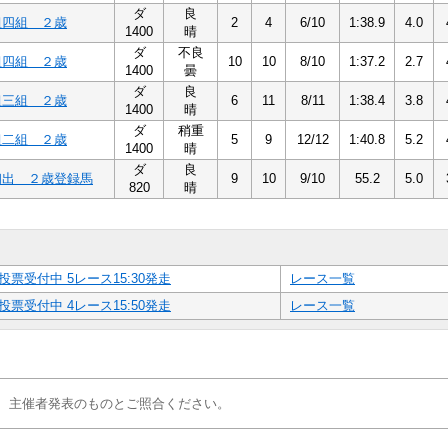
ダ
良
組四組 ２歳
2
4
6/10
1:38.9
4.0
1400
晴
ダ
不良
組四組 ２歳
10
10
8/10
1:37.2
2.7
1400
曇
ダ
良
組三組 ２歳
6
11
8/11
1:38.4
3.8
1400
晴
ダ
稍重
組二組 ２歳
5
9
12/12
1:40.8
5.2
1400
晴
ダ
良
初出 ２歳登録馬
9
10
9/10
55.2
5.0
820
晴
投票受付中 5レース15:30発走
レース一覧
投票受付中 4レース15:50発走
レース一覧
、主催者発表のものとご照合ください。