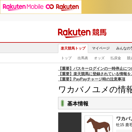
楽天競馬トップ
マイページ
みんなの
トップ
出馬表
オッズ
払戻金
競
【重要】パスキーログインの一時停止につ
【重要】楽天競馬に登録されている情報を
【重要】PayPayチャージ時の注意事項
ワカバノユメの情
基本情報
ワカバ
牡15 鹿