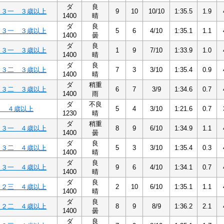
ダ
良
Ｃ３一 ３歳以上
9
10
10/10
1:35.5
1.9
1400
晴
ダ
良
Ｃ３一 ３歳以上
5
6
4/10
1:35.1
1.1
1400
曇
ダ
良
Ｃ３一 ３歳以上
1
9
7/10
1:33.9
1.0
1400
晴
ダ
良
Ｃ３二 ３歳以上
7
3
3/10
1:35.4
0.9
1400
晴
ダ
稍重
Ｃ３二 ３歳以上
6
7
3/9
1:34.6
0.7
1400
雨
ダ
不良
３ ４歳以上
5
4
3/10
1:21.6
0.7
1230
晴
ダ
稍重
Ｃ３一 ４歳以上
8
9
6/10
1:34.9
1.1
1400
曇
ダ
良
Ｃ３二 ４歳以上
5
3
3/10
1:35.4
0.3
1400
晴
ダ
良
Ｃ３一 ４歳以上
9
6
4/10
1:34.1
0.7
1400
晴
ダ
良
Ｃ２三 ４歳以上
2
10
6/10
1:35.1
1.1
1400
晴
ダ
良
Ｃ２二 ４歳以上
8
9
8/9
1:36.2
2.1
1400
曇
ダ
良