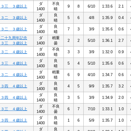
ダ
不良
Ｃ３三 ３歳以上
9
8
6/10
1:33.6
2.1
1400
晴
ダ
良
Ｃ３二 ３歳以上
5
6
4/8
1:35.9
0.4
1400
晴
ダ
良
Ｃ３二 ３歳以上
7
3
3/9
1:35.6
0.6
1400
晴
誕二十九周年記念
ダ
稍重
2
2
5/10
1:36.1
2.7
Ｃ３三 ３歳以上
1400
曇
ダ
不良
Ｃ３二 ４歳以上
3
3
3/9
1:32.0
0.9
1400
晴
ダ
良
Ｃ３三 ４歳以上
5
4
5/10
1:35.6
0.6
1400
晴
ダ
稍重
Ｃ３二 ４歳以上
6
9
4/10
1:34.7
0.6
1400
晴
ダ
良
Ｃ３四 ４歳以上
4
5
9/9
1:35.7
3.2
1400
晴
ダ
良
Ｃ３四 ４歳以上
3
5
3/9
1:34.9
2.0
1400
晴
ダ
不良
Ｃ３三 ４歳以上
6
7
7/10
1:33.1
1.0
1400
曇
ダ
良
Ｃ３四 ４歳以上
1
6
5/9
1:35.7
1.0
1400
晴
ダ
良