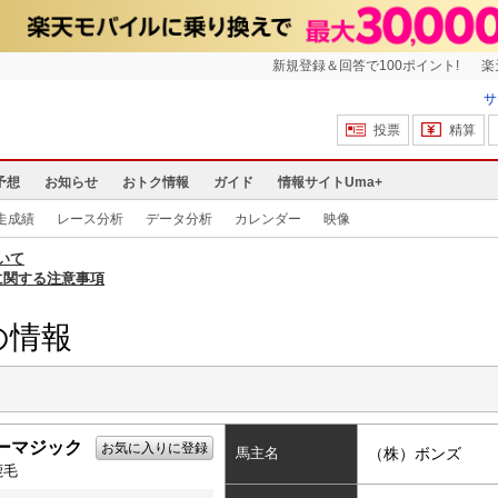
新規登録＆回答で100ポイント!
楽
サ
投票
精算
予想
お知らせ
おトク情報
ガイド
情報サイトUma+
走成績
レース分析
データ分析
カレンダー
映像
いて
に関する注意事項
の情報
ーマジック
お気に入りに登録
馬主名
（株）ボンズ
鹿毛