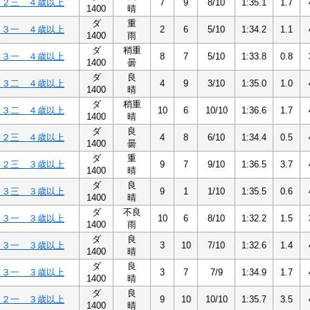
Ｃ２三 ４歳以上
7
9
8/10
1:35.1
1.7
1400
晴
ダ
重
Ｃ３一 ４歳以上
2
6
5/10
1:34.2
1.1
1400
雨
ダ
稍重
Ｃ３一 ４歳以上
8
7
5/10
1:33.8
0.8
1400
曇
ダ
良
Ｃ３二 ４歳以上
4
9
3/10
1:35.0
1.0
1400
晴
ダ
稍重
Ｃ３二 ４歳以上
10
6
10/10
1:36.6
1.7
1400
晴
ダ
良
Ｃ２三 ４歳以上
4
8
6/10
1:34.4
0.5
1400
曇
ダ
重
Ｃ２三 ３歳以上
9
7
9/10
1:36.5
3.7
1400
晴
ダ
良
Ｃ３三 ３歳以上
9
1
1/10
1:35.5
0.6
1400
晴
ダ
不良
Ｃ３一 ３歳以上
10
6
8/10
1:32.2
1.5
1400
雨
ダ
良
Ｃ３一 ３歳以上
3
10
7/10
1:32.6
1.4
1400
晴
ダ
良
Ｃ３一 ３歳以上
3
7
7/9
1:34.9
1.7
1400
晴
ダ
良
Ｃ２一 ３歳以上
9
10
10/10
1:35.7
3.5
1400
晴