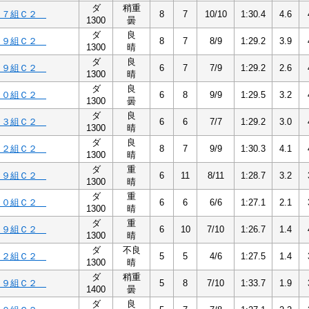
ダ
稍重
１７組Ｃ２
8
7
10/10
1:30.4
4.6
1300
曇
ダ
良
１９組Ｃ２
8
7
8/9
1:29.2
3.9
1300
晴
ダ
良
１９組Ｃ２
6
7
7/9
1:29.2
2.6
1300
晴
ダ
良
２０組Ｃ２
6
8
9/9
1:29.5
3.2
1300
曇
ダ
良
３３組Ｃ２
6
6
7/7
1:29.2
3.0
1300
晴
ダ
良
２２組Ｃ２
8
7
9/9
1:30.3
4.1
1300
晴
ダ
重
１９組Ｃ２
6
11
8/11
1:28.7
3.2
1300
晴
ダ
重
３０組Ｃ２
6
6
6/6
1:27.1
2.1
1300
晴
ダ
重
１９組Ｃ２
6
10
7/10
1:26.7
1.4
1300
晴
ダ
不良
３２組Ｃ２
5
5
4/6
1:27.5
1.4
1300
晴
ダ
稍重
１９組Ｃ２
5
8
7/10
1:33.7
1.9
1400
曇
ダ
良