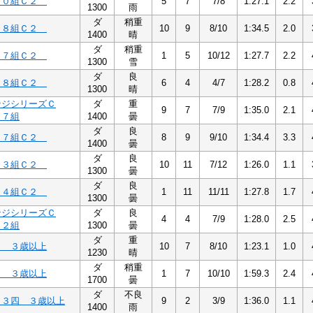
３０組Ｃ２
5
7
7/8
1:27.1
2.2
1300
雨
ダ
稍重
１８組Ｃ２
10
9
8/10
1:34.5
2.0
1400
晴
ダ
稍重
１７組Ｃ２
1
5
10/12
1:27.7
2.2
1300
雪
ダ
良
４８組Ｃ２
6
4
4/7
1:28.2
0.8
1300
晴
ンジシリーズＣ
ダ
重
9
7
7/9
1:35.0
2.1
１７組
1400
曇
ダ
良
１７組Ｃ２
8
9
9/10
1:34.4
3.3
1400
曇
ダ
良
１３組Ｃ２
10
11
7/12
1:26.0
1.1
1300
曇
ダ
良
１４組Ｃ２
1
11
11/11
1:27.8
1.7
1300
曇
ンジシリーズＣ
ダ
良
4
4
7/9
1:28.0
2.5
１２組
1300
曇
ダ
重
３ ３歳以上
10
7
8/10
1:23.1
1.0
1230
晴
ダ
稍重
３ ３歳以上
1
7
10/10
1:59.3
2.4
1700
曇
ダ
不良
Ｃ３四 ３歳以上
9
2
3/9
1:36.0
1.1
1400
雨