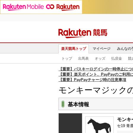
楽天競馬トップ
マイページ
みんなの
トップ
出馬表
オッズ
払戻金
競
【重要】パスキーログインの一時停止につ
【重要】楽天ポイント、PayPayのご利用
【重要】PayPayチャージ時の注意事項
モンキーマジック
基本情報
モンキ
セ19 青