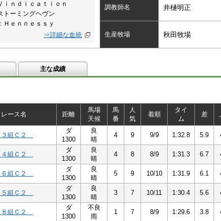
Ｖｉｎｄｉｃａｔｉｏｎ
調教師名
井樋明正
ストーミングヘヴン
：Ｈｅｎｎｅｓｓｙ
生産牧場
秋田牧場
⇒詳細な血統
主な成績
馬場
馬
人
タイ
レース名
距離
着順
差
天候
番
気
ム
ダ
良
１３組Ｃ２
4
9
9/9
1:32.8
5.9
1300
晴
ダ
良
１４組Ｃ２
4
8
8/9
1:31.3
6.7
1300
晴
ダ
良
１６組Ｃ２
5
9
10/10
1:31.9
6.1
1300
晴
ダ
良
１５組Ｃ２
3
7
10/11
1:30.4
5.6
1300
晴
ダ
不良
１８組Ｃ２
1
7
8/9
1:29.6
3.8
1300
雨