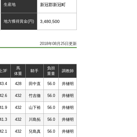
生産地
新冠郡新冠町
地方獲得賞金(円)
3,480,500
2018年08月25日更新
馬
負担
上3F
騎手
調教師
体重
重量
43.4
428
田中直
56.0
井樋明
42.6
432
竹吉徹
56.0
井樋明
41.9
432
山下裕
56.0
井樋明
41.3
432
川島拓
56.0
井樋明
42.1
432
兒島真
56.0
井樋明