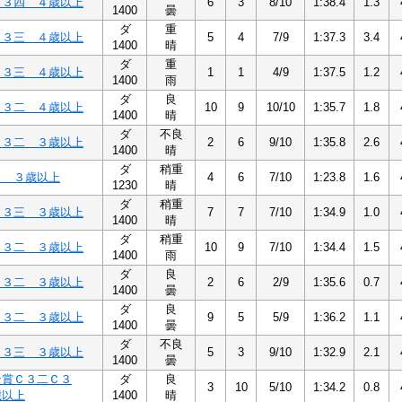
Ｃ３四 ４歳以上
6
3
8/10
1:38.4
1.3
1400
曇
ダ
重
Ｃ３三 ４歳以上
5
4
7/9
1:37.3
3.4
1400
晴
ダ
重
Ｃ３三 ４歳以上
1
1
4/9
1:37.5
1.2
1400
雨
ダ
良
Ｃ３二 ４歳以上
10
9
10/10
1:35.7
1.8
1400
晴
ダ
不良
Ｃ３二 ３歳以上
2
6
9/10
1:35.8
2.6
1400
晴
ダ
稍重
３ ３歳以上
4
6
7/10
1:23.8
1.6
1230
晴
ダ
稍重
Ｃ３三 ３歳以上
7
7
7/10
1:34.9
1.0
1400
晴
ダ
稍重
Ｃ３二 ３歳以上
10
9
7/10
1:34.4
1.5
1400
雨
ダ
良
Ｃ３二 ３歳以上
2
6
2/9
1:35.6
0.7
1400
曇
ダ
良
Ｃ３二 ３歳以上
9
5
5/9
1:36.2
1.1
1400
曇
ダ
不良
Ｃ３三 ３歳以上
5
3
9/10
1:32.9
2.1
1400
曇
ン賞Ｃ３二Ｃ３
ダ
良
3
10
5/10
1:34.2
0.8
歳以上
1400
晴