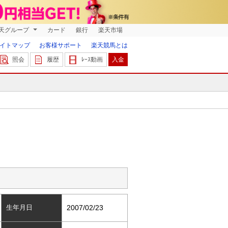
天グループ
カード
銀行
楽天市場
イトマップ
お客様サポート
楽天競馬とは
照会
履歴
ﾚｰｽ動画
入金
生年月日
2007/02/23