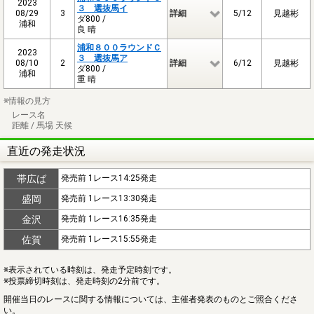
2023
３ 選抜馬イ
08/29
3
詳細
5/12
見越彬
ダ800 /
浦和
良 晴
浦和８００ラウンドＣ
2023
３ 選抜馬ア
08/10
2
詳細
6/12
見越彬
ダ800 /
浦和
重 晴
※情報の見方
レース名
距離 / 馬場 天候
直近の発走状況
帯広ば
発売前 1レース14:25発走
盛岡
発売前 1レース13:30発走
金沢
発売前 1レース16:35発走
佐賀
発売前 1レース15:55発走
※表示されている時刻は、発走予定時刻です。
※投票締切時刻は、発走時刻の2分前です。
開催当日のレースに関する情報については、主催者発表のものとご照合くださ
い。