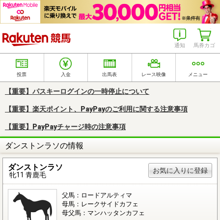
楽天競馬
通知
馬券カゴ
投票
入金
出馬表
レース映像
メニュー
【重要】パスキーログインの一時停止について
【重要】楽天ポイント、PayPayのご利用に関する注意事項
【重要】PayPayチャージ時の注意事項
ダンストンラソの情報
ダンストンラソ
お気に入りに登録
牝11 青鹿毛
父馬：ロードアルティマ
母馬：レークサイドカフェ
母父馬：マンハッタンカフェ