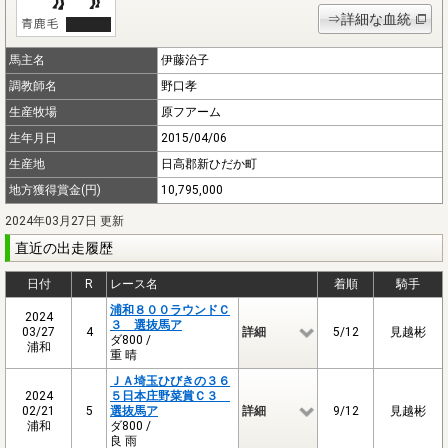
⇒詳細な血統
馬主名
伊藤治子
調教師名
野口孝
生産牧場
原フアーム
生年月日
2015/04/06
生産地
日高郡新ひだか町
地方獲得賞金(円)
10,795,000
2024年03月27日 更新
直近の出走履歴
日付
R
レース名
着順
騎手
浦和８００ラウンドＣ
2024
３ 選抜馬ア
03/27
4
詳細
5/12
見越彬
ダ800 /
浦和
重 晴
ＪＡ埼玉ひびきの３６
2024
５日本庄野菜賞Ｃ３
02/21
5
選抜馬ア
詳細
9/12
見越彬
浦和
ダ800 /
良 雨