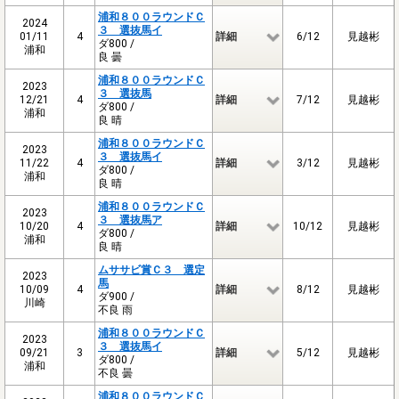
浦和８００ラウンドＣ
2024
３ 選抜馬イ
01/11
4
詳細
6/12
見越彬
ダ800 /
浦和
良 曇
浦和８００ラウンドＣ
2023
３ 選抜馬
12/21
4
詳細
7/12
見越彬
ダ800 /
浦和
良 晴
浦和８００ラウンドＣ
2023
３ 選抜馬イ
11/22
4
詳細
3/12
見越彬
ダ800 /
浦和
良 晴
浦和８００ラウンドＣ
2023
３ 選抜馬ア
10/20
4
詳細
10/12
見越彬
ダ800 /
浦和
良 晴
ムササビ賞Ｃ３ 選定
2023
馬
10/09
4
詳細
8/12
見越彬
ダ900 /
川崎
不良 雨
浦和８００ラウンドＣ
2023
３ 選抜馬イ
09/21
3
詳細
5/12
見越彬
ダ800 /
浦和
不良 曇
浦和８００ラウンドＣ