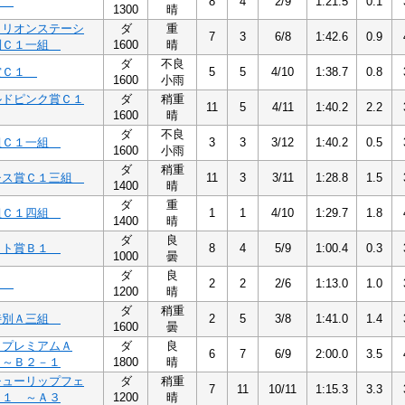
１
8
4
2/9
1:21.5
0.1
1300
晴
タリオンステーシ
ダ
重
7
3
6/8
1:42.6
0.9
別Ｃ１一組
1600
晴
ダ
不良
賞Ｃ１
5
5
4/10
1:38.7
0.8
1600
小雨
ルドピンク賞Ｃ１
ダ
稍重
11
5
4/11
1:40.2
2.2
1600
晴
ダ
不良
組Ｃ１一組
3
3
3/12
1:40.2
0.5
1600
小雨
ダ
稍重
チス賞Ｃ１三組
11
3
3/11
1:28.8
1.5
1400
晴
ダ
重
組Ｃ１四組
1
1
4/10
1:29.7
1.8
1400
晴
ダ
良
イト賞Ｂ１
8
4
5/9
1:00.4
0.3
1000
曇
ダ
良
１
2
2
2/6
1:13.0
1.0
1200
晴
ダ
稍重
特別Ａ三組
2
5
3/8
1:41.0
1.4
1600
曇
・プレミアムＡ
ダ
良
6
7
6/9
2:00.0
3.5
２～Ｂ２－１
1800
晴
チューリップフェ
ダ
稍重
7
11
10/11
1:15.3
3.3
Ａ１ ～Ａ３
1200
晴