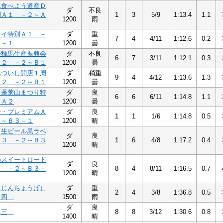
ん食べよう道産Ｄ
ダ
不良
別Ａ１ －２～Ａ
1
3
5/9
1:13.4
1.1
1200
雨
オイ特別Ａ１ －
ダ
重
7
4
4/11
1:12.6
0.2
４－１
1200
曇
軽種馬生産振興会
ダ
不良
6
7
3/11
1:12.1
0.3
Ａ２ －２～Ｂ１
1200
曇
みついし開店１周
ダ
稍重
9
4
4/12
1:13.6
1.3
Ａ２ －２～Ｂ１
1200
曇
し蓬莱山まつり特
ダ
良
6
6
6/11
1:14.8
1.1
 Ａ２
1200
曇
ン・プレミアムＡ
ダ
良
1
1
1/6
1:14.8
0.5
２～Ｂ３－１
1200
晴
ロ生ビール黒ラベ
ダ
良
Ａ３ －２～Ｂ３
1
6
4/8
1:17.2
0.4
1200
晴
わスイートロード
ダ
良
３ －２～Ｂ３－
8
4
8/11
1:16.5
0.7
1200
晴
（じんちょうげ）
ダ
重
2
4
3/8
1:36.8
0.5
３四
1500
雨
ダ
良
二三
8
8
3/12
1:30.6
0.8
1400
晴