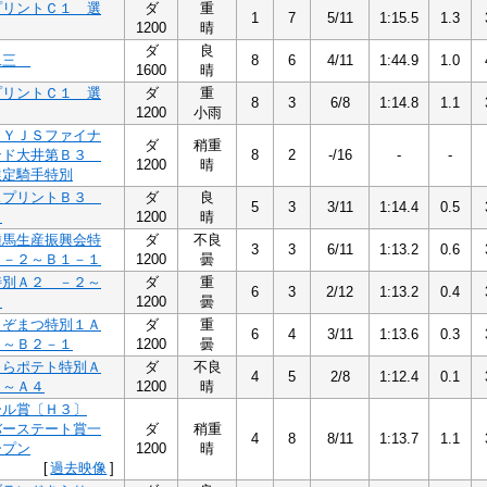
プリントＣ１ 選
ダ
重
1
7
5/11
1:15.5
1.3
1200
晴
ダ
良
二三
8
6
4/11
1:44.9
1.0
1600
晴
プリントＣ１ 選
ダ
重
8
3
6/8
1:14.8
1.1
1200
小雨
１ＹＪＳファイナ
ダ
稍重
ンド大井第Ｂ３
8
2
-/16
-
-
1200
晴
選定騎手特別
スプリントＢ３
ダ
良
5
3
3/11
1:14.4
0.5
イ
1200
晴
種馬生産振興会特
ダ
不良
3
3
6/11
1:13.2
0.6
 －２～Ｂ１－１
1200
曇
特別Ａ２ －２～
ダ
重
6
3
2/12
1:13.2
0.4
１
1200
曇
えぞまつ特別１Ａ
ダ
重
6
4
3/11
1:13.6
0.3
２～Ｂ２－１
1200
曇
ららポテト特別Ａ
ダ
不良
4
5
2/8
1:12.4
0.1
２～Ａ４
1200
晴
ール賞〔Ｈ３〕
バーステート賞一
ダ
稍重
4
8
8/11
1:13.7
1.1
ープン
1200
晴
[
過去映像
]