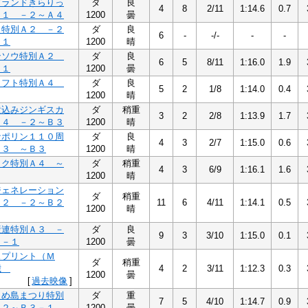
ブランドきらりっ
ダ
良
4
8
2/11
1:14.6
0.7
Ａ１ －２～Ａ４
1200
曇
コ特別Ａ２ －２
ダ
良
6
-
-/-
-
-
－１
1200
晴
ンソウ特別Ａ２
ダ
良
6
5
8/11
1:16.0
1.9
－１
1200
曇
ラフト特別Ａ４
ダ
良
5
2
1/8
1:14.0
0.4
1200
晴
煮込みジンギスカ
ダ
稍重
3
2
2/8
1:13.9
1.7
Ａ４ －２～Ｂ３
1200
晴
ナポリン１１０周
ダ
良
4
3
2/7
1:15.0
0.6
Ａ３ ～Ｂ３
1200
晴
ック特別Ａ４ ～
ダ
稍重
4
3
6/9
1:16.1
1.6
1200
晴
ジェネレーション
ダ
稍重
Ａ２ －２～Ｂ２
11
6
4/11
1:14.1
0.5
1200
晴
産連特別Ａ３ －
ダ
良
9
3
3/10
1:15.0
0.1
３－１
1200
曇
スプリント（Ｍ
ダ
稍重
歳
4
2
3/11
1:12.3
0.3
1200
曇
[
過去映像
]
もめ島まつり特別
ダ
重
7
5
4/10
1:14.7
0.9
－２～Ｂ３－１
1200
曇