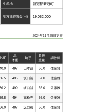
生産地
新冠郡新冠町
地方獲得賞金(円)
19,052,000
2024年11月25日更新
馬
負担
上3F
騎手
調教師
体重
重量
40.0
497
山本政
56.0
佐藤雅
36.5
496
坂口裕
57.0
佐藤雅
36.2
490
坂口裕
56.0
佐藤雅
39.8
494
高松亮
56.0
佐藤雅
36.0
487
坂口裕
56.0
佐藤雅