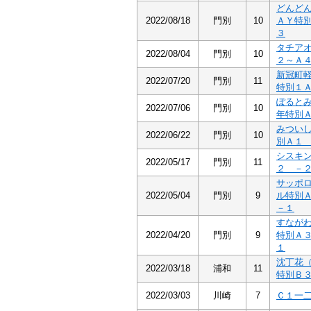
どんど
2022/08/18
門別
10
ＡＹ特
３
タチア
2022/08/04
門別
10
２～Ａ
新冠町
2022/07/20
門別
11
特別１
ぽると
2022/07/06
門別
10
年特別
みつい
2022/06/22
門別
10
別Ａ１
シスキ
2022/05/17
門別
11
２ －
サッポ
2022/05/04
門別
9
ル特別
－１
すなが
2022/04/20
門別
9
特別Ａ
１
沈丁花
2022/03/18
浦和
11
特別Ｂ
2022/03/03
川崎
7
Ｃ１一