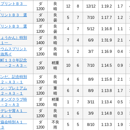
スプリントＢ３
ダ
良
12
8
12/12
1:19.2
1.7
イ
1200
晴
プリントＢ３ 選
ダ
良
5
7
7/10
1:17.7
1.2
1200
曇
プリントＢ３ 選
ダ
良
4
7
5/12
1:16.8
1.1
1200
曇
しょうかん）特別
ダ
良
7
4
6/9
1:31.9
2.1
Ｃ１一
1400
晴
ジウムスプリント
ダ
良
5
2
3/7
1:16.9
0.4
選抜馬イ
1200
晴
開町１３０年記念
ダ
稍重
１ －２～Ａ３－
10
6
7/10
1:14.5
0.9
1200
晴
パンだ。記念特別
ダ
良
4
6
8/9
1:15.8
2.1
－２～Ａ３－１
1200
晴
ォン・プレミアム
ダ
重
6
4
8/9
1:13.8
1.7
－２～Ａ３－１
1200
晴
イオンズクラブ特
ダ
稍重
1
7
3/11
1:13.4
0.5
 －２～Ａ３
1200
晴
ンデレヤ賞Ａ１
ダ
良
1
6
3/9
1:14.8
0.3
Ａ４－１
1200
晴
設協会特別Ａ１
ダ
不良
5
5
8/10
1:13.3
1.9
Ａ３
1200
雨