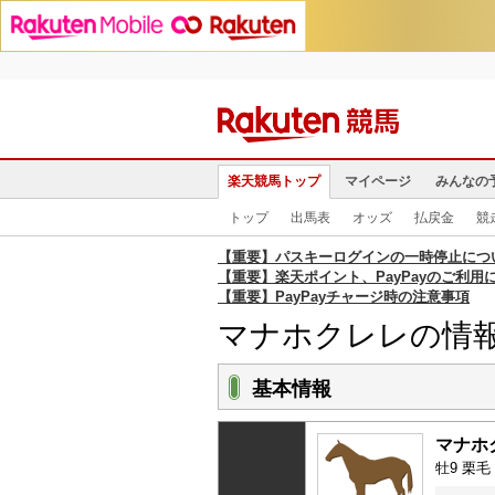
楽天競馬トップ
マイページ
みんなの
トップ
出馬表
オッズ
払戻金
競
【重要】パスキーログインの一時停止につ
【重要】楽天ポイント、PayPayのご利用
【重要】PayPayチャージ時の注意事項
マナホクレレの情
基本情報
マナホ
牡9 栗毛