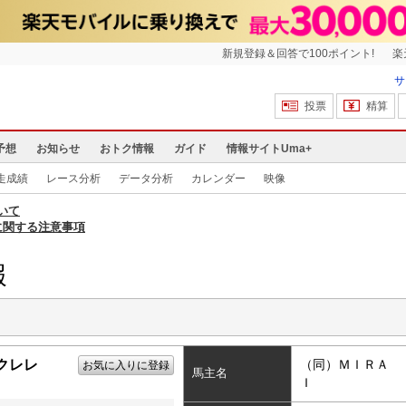
新規登録＆回答で100ポイント!
楽
サ
投票
精算
予想
お知らせ
おトク情報
ガイド
情報サイトUma+
走成績
レース分析
データ分析
カレンダー
映像
いて
に関する注意事項
報
クレレ
（同）ＭＩＲＡ
お気に入りに登録
馬主名
Ｉ