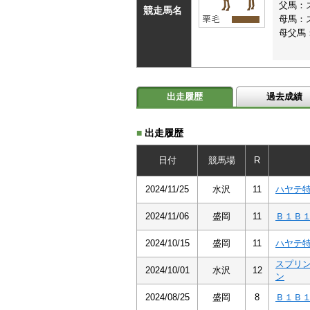
父馬：
競走馬名
母馬：
母父馬
出走履歴
過去成績
■
出走履歴
日付
競馬場
R
2024/11/25
水沢
11
ハヤテ
2024/11/06
盛岡
11
Ｂ１Ｂ
2024/10/15
盛岡
11
ハヤテ
スプリ
2024/10/01
水沢
12
ン
2024/08/25
盛岡
8
Ｂ１Ｂ