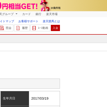
天グループ
カード
銀行
楽天市場
イトマップ
お客様サポート
楽天競馬とは
照会
履歴
ﾚｰｽ動画
入金
生年月日
2017/03/19