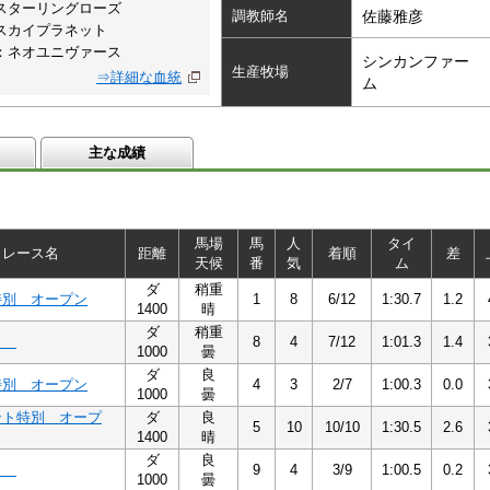
スターリングローズ
調教師名
佐藤雅彦
スカイプラネット
：ネオユニヴァース
シンカンファー
生産牧場
⇒詳細な血統
ム
主な成績
馬場
馬
人
タイ
レース名
距離
着順
差
天候
番
気
ム
ダ
稍重
特別 オープン
1
8
6/12
1:30.7
1.2
1400
晴
ダ
稍重
１
8
4
7/12
1:01.3
1.4
1000
曇
ダ
良
特別 オープン
4
3
2/7
1:00.3
0.0
1000
曇
ント特別 オープ
ダ
良
5
10
10/10
1:30.5
2.6
1400
晴
ダ
良
１
9
4
3/9
1:00.5
0.2
1000
曇