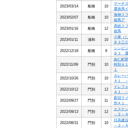
マーチ
2023/03/14
船橋
10
選抜馬
海神ス
2023/02/07
船橋
10
抜馬ア
房総ス
2023/01/16
船橋
12
抜馬
小寒（
2023/01/11
浦和
10
Ｂ３三
シンビ
2022/12/18
船橋
9
Ｂ３ 
由仁町
2022/11/09
門別
10
特別Ａ
１
カレー
2022/10/26
門別
10
Ａ１ 
ドレフ
2022/10/12
門別
12
Ａ１ 
新冠ラ
2022/09/27
門別
11
別Ａ１
エスケ
2022/09/13
門別
12
－２～
日高建
2022/08/31
門別
10
－２～