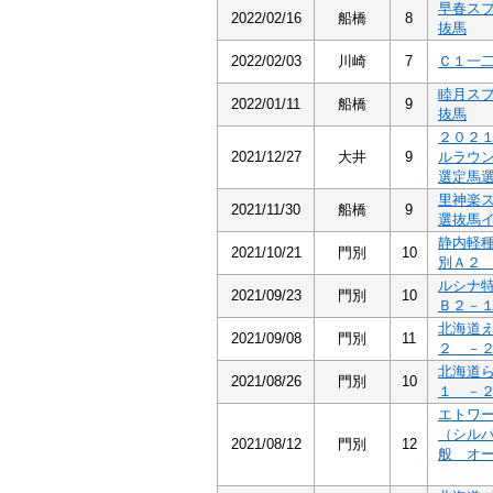
早春ス
2022/02/16
船橋
8
抜馬
2022/02/03
川崎
7
Ｃ１一
睦月ス
2022/01/11
船橋
9
抜馬
２０２
2021/12/27
大井
9
ルラウ
選定馬
里神楽
2021/11/30
船橋
9
選抜馬
静内軽
2021/10/21
門別
10
別Ａ２
ルシナ
2021/09/23
門別
10
Ｂ２－
北海道
2021/09/08
門別
11
２ －
北海道
2021/08/26
門別
10
１ －
エトワ
（シル
2021/08/12
門別
12
般 オ