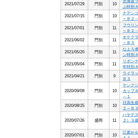
北海道
2021/07/29
門別
10
ぷ特別
ナデシ
2021/07/15
門別
10
～Ｂ２
フウリ
2021/07/01
門別
11
～Ｂ２
オケク
2021/06/02
門別
11
～Ｂ３
なよろ
2021/05/20
門別
11
ン特別
リボン
2021/05/04
門別
11
年特別
ライラ
2021/04/21
門別
9
Ｂ３
ヤング
2020/09/08
門別
10
カップ
－１
日高生
2020/08/25
門別
10
２～Ｂ
ハヤテ
2020/07/26
盛岡
11
２）３
江差か
2020/07/01
門別
10
Ａ４ 