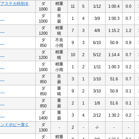
プアステカ特別Ｂ
ダ
稍重
11
5
1/12
1:00.4
0.0
1000
曇
ダ
良
１
1
4
3/9
1:00.3
0.7
1000
曇
ダ
稍重
１
7
3
4/8
1:15.2
1.2
1200
晴
ダ
不良
１
9
3
6/10
50.9
0.9
850
小雨
ダ
稍重
２
10
2
5/12
1:14.4
0.7
1200
晴
ダ
稍重
２
1
2
1/11
1:00.3
0.2
1000
小雨
ダ
良
２
3
1
1/10
51.6
0.7
850
曇
ダ
重
１
9
2
3/10
50.8
0.1
850
晴
ダ
重
１
2
1
1/8
51.6
0.1
850
曇
ダ
重
１
3
4
2/12
1:30.2
0.2
1400
曇
ランドポピー賞Ｃ
ダ
-
2
-
-/-
-
-
1300
ダ
稍重