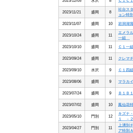
2023/12/05
水沢
8
Ｃ１Ｃ
社台ス
2023/11/21
盛岡
8
ョン特
2023/11/07
盛岡
10
岩洞湖
エメラ
2023/10/24
盛岡
11
一組
2023/10/10
盛岡
11
Ｃ１一
2023/09/24
盛岡
11
クレマ
2023/09/10
水沢
9
Ｃ１四
2023/08/06
盛岡
9
マラカ
2023/07/24
盛岡
9
Ｂ１Ｂ
2023/07/02
盛岡
10
鳳仙花
キズナ
2023/05/10
門別
12
１ －
上湧別
2023/04/27
門別
11
ア特別