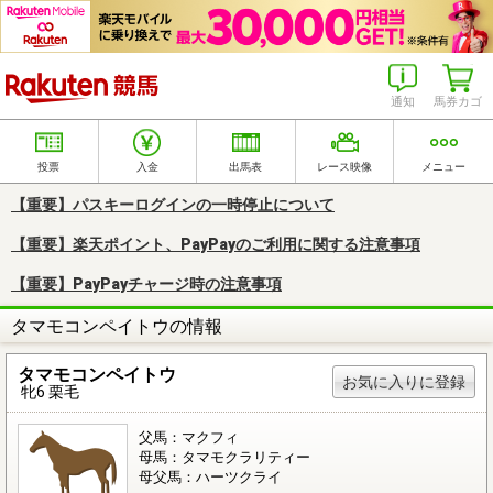
楽天競馬
通知
馬券カゴ
投票
入金
出馬表
レース映像
メニュー
【重要】パスキーログインの一時停止について
【重要】楽天ポイント、PayPayのご利用に関する注意事項
【重要】PayPayチャージ時の注意事項
タマモコンペイトウの情報
タマモコンペイトウ
お気に入りに登録
牝6 栗毛
父馬：マクフィ
母馬：タマモクラリティー
母父馬：ハーツクライ