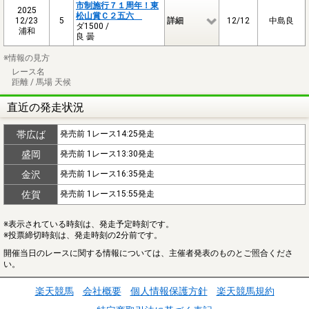
市制施行７１周年！東
2025
松山賞Ｃ２五六
12/23
5
詳細
12/12
中島良
ダ1500 /
浦和
良 曇
※情報の見方
レース名
距離 / 馬場 天候
直近の発走状況
帯広ば
発売前 1レース14:25発走
盛岡
発売前 1レース13:30発走
金沢
発売前 1レース16:35発走
佐賀
発売前 1レース15:55発走
※表示されている時刻は、発走予定時刻です。
※投票締切時刻は、発走時刻の2分前です。
開催当日のレースに関する情報については、主催者発表のものとご照合くださ
い。
楽天競馬
会社概要
個人情報保護方針
楽天競馬規約