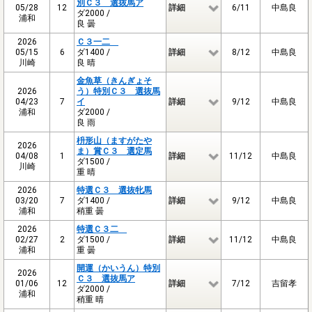
別Ｃ３ 選抜馬ア
05/28
12
詳細
6/11
中島良
ダ2000 /
浦和
良 曇
2026
Ｃ３一二
05/15
6
ダ1400 /
詳細
8/12
中島良
川崎
良 晴
金魚草（きんぎょそ
2026
う）特別Ｃ３ 選抜馬
04/23
7
イ
詳細
9/12
中島良
浦和
ダ2000 /
良 雨
枡形山（ますがたや
2026
ま）賞Ｃ３ 選定馬
04/08
1
詳細
11/12
中島良
ダ1500 /
川崎
重 晴
2026
特選Ｃ３ 選抜牝馬
03/20
7
ダ1400 /
詳細
9/12
中島良
浦和
稍重 曇
2026
特選Ｃ３二
02/27
2
ダ1500 /
詳細
11/12
中島良
浦和
重 曇
開運（かいうん）特別
2026
Ｃ３ 選抜馬ア
01/06
12
詳細
7/12
吉留孝
ダ2000 /
浦和
稍重 晴