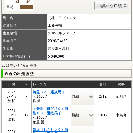
⇒詳細な血統
馬主名
（株）アプエンテ
調教師名
工藤伸輔
生産牧場
スマイルファーム
生年月日
2020/04/23
生産地
沙流郡日高町
地方獲得賞金(円)
6,040,000
2026年07月16日 更新
直近の出走履歴
日付
R
レース名
着順
騎手
2026
特選Ｃ３ 選抜馬イ
07/16
7
ダ2000 /
詳細
2/12
及川烈
浦和
良 曇
宝登山（ほどさん）特
2026
別Ｃ３ 選抜馬イ
06/23
12
詳細
10/12
中島良
ダ2000 /
浦和
稍重 曇
新緑（しんりょく）特
2026