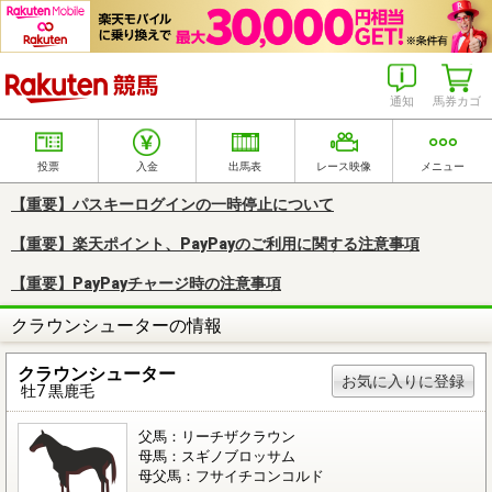
楽天競馬
通知
馬券カゴ
投票
入金
出馬表
レース映像
メニュー
【重要】パスキーログインの一時停止について
【重要】楽天ポイント、PayPayのご利用に関する注意事項
【重要】PayPayチャージ時の注意事項
クラウンシューターの情報
クラウンシューター
お気に入りに登録
牡7 黒鹿毛
父馬：リーチザクラウン
母馬：スギノブロッサム
母父馬：フサイチコンコルド