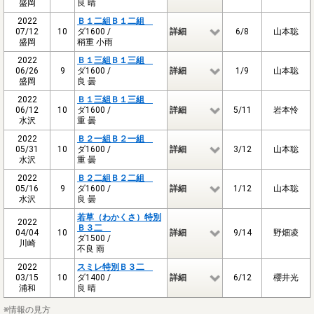
盛岡
良 晴
2022
Ｂ１二組Ｂ１二組
07/12
10
ダ1600 /
詳細
6/8
山本聡
盛岡
稍重 小雨
2022
Ｂ１三組Ｂ１三組
06/26
9
ダ1600 /
詳細
1/9
山本聡
盛岡
良 曇
2022
Ｂ１三組Ｂ１三組
06/12
10
ダ1600 /
詳細
5/11
岩本怜
水沢
重 曇
2022
Ｂ２一組Ｂ２一組
05/31
10
ダ1600 /
詳細
3/12
山本聡
水沢
重 曇
2022
Ｂ２二組Ｂ２二組
05/16
9
ダ1600 /
詳細
1/12
山本聡
水沢
良 曇
若草（わかくさ）特別
2022
Ｂ３二
04/04
10
詳細
9/14
野畑凌
ダ1500 /
川崎
不良 雨
2022
スミレ特別Ｂ３二
03/15
10
ダ1400 /
詳細
6/12
櫻井光
浦和
良 晴
※情報の見方