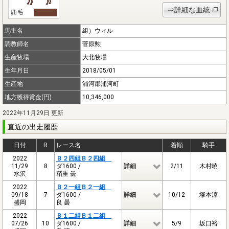
⇒詳細な血統
馬主名
組）ウィル
調教師名
菅原勲
生産牧場
大北牧場
生年月日
2018/05/01
生産地
浦河郡浦河町
地方獲得賞金(円)
10,346,000
2022年11月29日 更新
直近の出走履歴
日付
R
レース名
着順
騎手
2022
Ｂ２四組Ｂ２四組
11/29
8
ダ1600 /
詳細
2/11
木村暁
水沢
稍重 曇
2022
Ｂ２一組Ｂ２一組
09/18
7
ダ1600 /
詳細
10/12
塚本涼
盛岡
良 曇
2022
Ｂ１二組Ｂ１二組
07/26
10
ダ1600 /
詳細
5/9
坂口裕