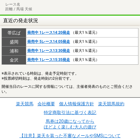
レース名
距離 / 馬場 天候
直近の発走状況
帯広ば
発売中 1レース14:20発走
（最大1％還元）
盛岡
発売中 5レース14:05発走
（最大1％還元）
浦和
発売中 1レース13:30発走
（最大1％還元）
金沢
発売中 1レース15:35発走
（最大1％還元）
※表示されている時刻は、発走予定時刻です。
※投票締切時刻は、発走時刻の2分前です。
開催当日のレースに関する情報については、主催者発表のものとご照合くださ
い。
楽天競馬
会社概要
個人情報保護方針
楽天競馬規約
特定商取引法に基づく表記
馬券は20歳になってから
ほどよく楽しむ大人の遊び
【注意】楽天を装った不審なメールやSMSについて