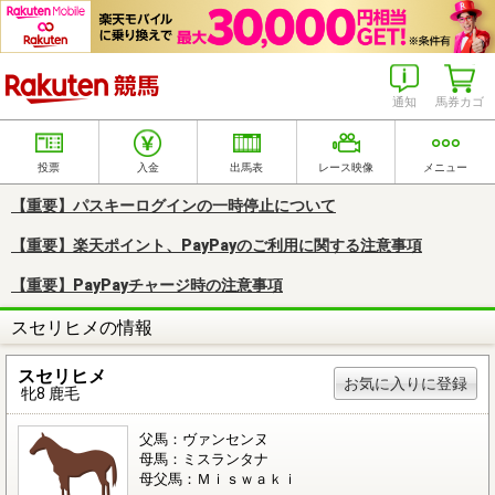
楽天競馬
通知
馬券カゴ
投票
入金
出馬表
レース映像
メニュー
【重要】パスキーログインの一時停止について
【重要】楽天ポイント、PayPayのご利用に関する注意事項
【重要】PayPayチャージ時の注意事項
スセリヒメの情報
スセリヒメ
お気に入りに登録
牝8 鹿毛
父馬：ヴァンセンヌ
母馬：ミスランタナ
母父馬：Ｍｉｓｗａｋｉ