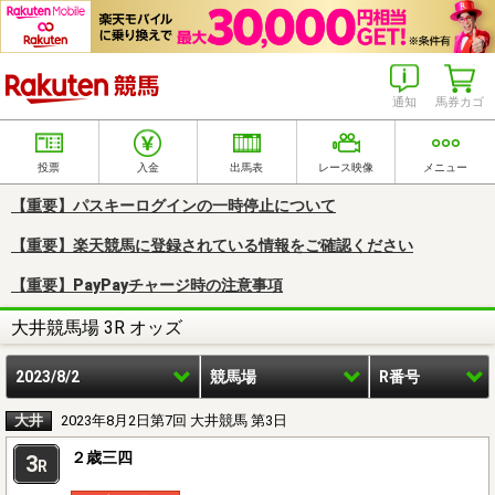
楽天競馬
通知
馬券カゴ
投票
入金
出馬表
レース映像
メニュー
【重要】パスキーログインの一時停止について
【重要】楽天競馬に登録されている情報をご確認ください
【重要】PayPayチャージ時の注意事項
大井競馬場 3R オッズ
2023/8/2
競馬場
R番号
大井
2023年8月2日第7回 大井競馬 第3日
２歳三四
3
R