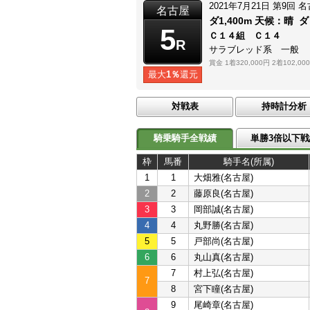
2021年7月21日
第9回
名
名古屋
ダ1,400m
天候：
晴
ダ
5
Ｃ１４組 Ｃ１４
R
サラブレッド系 一般
賞金
1着320,000円
2着102,00
最大
1％
還元
対戦表
持時計分析
騎乗騎手全戦績
単勝3倍以下戦
枠
馬番
騎手名(所属)
1
1
大畑雅(名古屋)
2
2
藤原良(名古屋)
3
3
岡部誠(名古屋)
4
4
丸野勝(名古屋)
5
5
戸部尚(名古屋)
6
6
丸山真(名古屋)
7
村上弘(名古屋)
7
8
宮下瞳(名古屋)
9
尾崎章(名古屋)