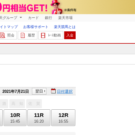
天グループ
カード
銀行
楽天市場
イトマップ
お客様サポート
楽天競馬とは
照会
履歴
ﾚｰｽ動画
入金
翌日
2021年7月21日
日付選択
 路
高 知
佐 賀
10R
11R
12R
15:45
16:20
16:55