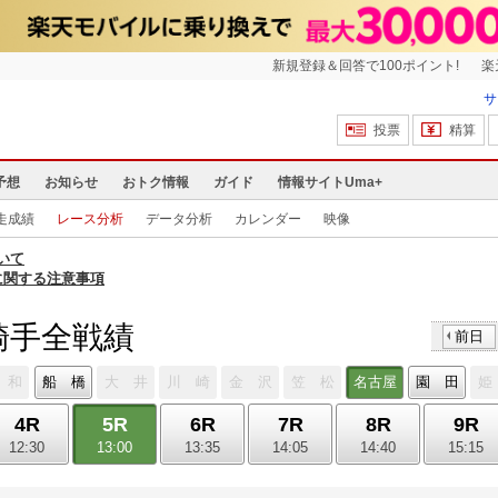
新規登録＆回答で100ポイント!
楽
サ
投票
精算
予想
お知らせ
おトク情報
ガイド
情報サイトUma+
走成績
レース分析
データ分析
カレンダー
映像
いて
に関する注意事項
騎手全戦績
前日
 和
船 橋
大 井
川 崎
金 沢
笠 松
名古屋
園 田
姫
4R
5R
6R
7R
8R
9R
12:30
13:00
13:35
14:05
14:40
15:15