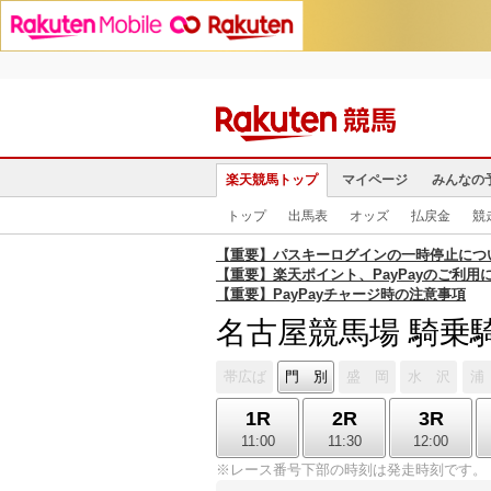
楽天競馬トップ
マイページ
みんなの
トップ
出馬表
オッズ
払戻金
競
【重要】パスキーログインの一時停止につ
【重要】楽天ポイント、PayPayのご利用
【重要】PayPayチャージ時の注意事項
名古屋競馬場 騎乗
帯広ば
門 別
盛 岡
水 沢
浦
1R
2R
3R
11:00
11:30
12:00
※レース番号下部の時刻は発走時刻です。