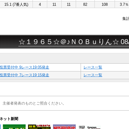
15.1 (7番人気)
4
11
11
82
108
3.7％
集
☆１９６５☆＠♪ＮＯＢｕりん☆
08/08
投票受付中 9レース19:05発走
レース一覧
投票受付中 7レース19:15発走
レース一覧
、主催者発表のものとご照合ください。
ネット新聞