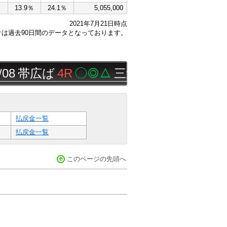
13.9％
24.1％
5,055,000
2021年7月21日時点
計は過去90日間のデータとなっております。
帯広ば
4R
◯◎△
三連単
32,630円
払戻金一覧
払戻金一覧
このページの先頭へ