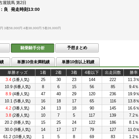
古屋競馬
第2日
：
良
発走時刻
13:00
0円
3着58,000円
4着38,000円
5着26,000円
予想まとめ
騎乗騎手分析
績
単勝10倍未満戦績
単勝10倍以上戦績
単勝オッズ
1着
2着
3着
4着以下
出走回数
勝率
3.4
(1番人気)
25
30
23
144
222
11.3
10.9 (6番人気)
8
6
15
56
85
9.4％
8.9
(4番人気)
47
40
29
120
236
19.9
10.1 (5番人気)
16
18
17
65
116
13.8
4.2
(3番人気)
24
13
18
90
145
16.6
3.8
(2番人気)
10
7
5
117
139
7.2％
20.2 (8番人気)
15
25
24
122
186
8.1％
30.0 (9番人気)
14
17
17
79
127
11.0
61.2 (10番人気)
1
5
8
69
83
1.2％