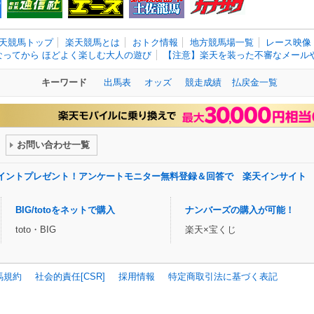
天競馬トップ
楽天競馬とは
おトク情報
地方競馬場一覧
レース映像
なってから ほどよく楽しむ大人の遊び
【注意】楽天を装った不審なメールや
キーワード
出馬表
オッズ
競走成績
払戻金一覧
お問い合わせ一覧
ポイントプレゼント！アンケートモニター無料登録＆回答で 楽天インサイト
BIG/totoをネットで購入
ナンバーズの購入が可能！
toto・BIG
楽天×宝くじ
馬規約
社会的責任[CSR]
採用情報
特定商取引法に基づく表記