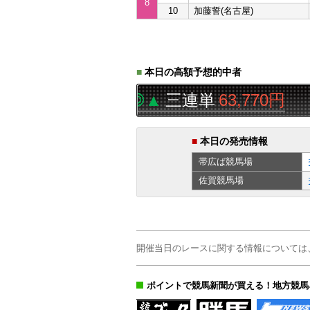
8
10
加藤誓(名古屋)
■
本日の高額予想的中者
8
帯広ば
8R
◯◎▲
三連単
63,770円
■
本日の発売情報
帯広ば
競馬場
佐賀
競馬場
開催当日のレースに関する情報については
ポイントで競馬新聞が買える！地方競馬