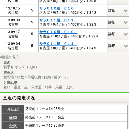
名古屋
名古屋 / 8頭 / 稍 / 1400右ダ / 1:30.8
13.10.15
サラＣ１０組 Ｃ１０
5
詳細
名古屋
名古屋 / 9頭 / 重 / 1400右ダ / 1:34.2
13.09.30
サラＣ１１組 Ｃ１１
5
詳細
名古屋
名古屋 / 9頭 / 良 / 1400右ダ / 1:33.3
13.09.17
サラＣ１０組 Ｃ１０
5
詳細
名古屋
名古屋 / 10頭 / 重 / 1400右ダ / 1:32.4
13.09.04
サラＣ１１組 Ｃ１１
5
詳細
名古屋
名古屋 / 8頭 / 重 / 1400右ダ / 1:34.5
※情報の見方
馬名
騎手名 オッズ（人気）
競走名
競馬場 / 頭数 / 馬場状態 / 距離 / 勝タイム
対戦結果
着順 重量 差 馬体重 騎手 馬番 人気
直近の発走状況
帯広ば
発売前 1レース14:25発走
盛岡
発売前 1レース13:30発走
金沢
発売前 1レース16:35発走