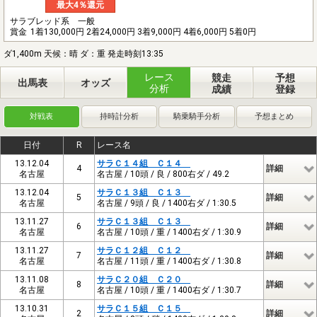
最大4％還元
サラブレッド系 一般
賞金
1着130,000円 2着24,000円 3着9,000円 4着6,000円 5着0円
ダ1,400m 天候：晴 ダ：重 発走時刻13:35
レース
競走
予想
出馬表
オッズ
分析
成績
登録
対戦表
持時計分析
騎乗騎手分析
予想まとめ
日付
R
レース名
13.12.04
サラＣ１４組 Ｃ１４
4
詳細
名古屋
名古屋 / 10頭 / 良 / 800右ダ / 49.2
13.12.04
サラＣ１３組 Ｃ１３
5
詳細
名古屋
名古屋 / 9頭 / 良 / 1400右ダ / 1:30.5
13.11.27
サラＣ１３組 Ｃ１３
6
詳細
名古屋
名古屋 / 10頭 / 重 / 1400右ダ / 1:30.9
13.11.27
サラＣ１２組 Ｃ１２
7
詳細
名古屋
名古屋 / 11頭 / 重 / 1400右ダ / 1:30.8
13.11.08
サラＣ２０組 Ｃ２０
8
詳細
名古屋
名古屋 / 10頭 / 重 / 1400右ダ / 1:30.7
13.10.31
サラＣ１５組 Ｃ１５
2
詳細