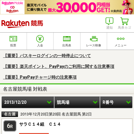
楽天競馬
通知
馬券カゴ
投票
入金
出馬表
レース映像
メニュー
【重要】パスキーログインの一時停止について
【重要】楽天ポイント、PayPayのご利用に関する注意事項
【重要】PayPayチャージ時の注意事項
名古屋競馬場 対戦表
2013/12/20
競馬場
R番号
名古屋
2013年12月20日第20回 名古屋競馬 第2日
サラＣ１４組 Ｃ１４
6
R