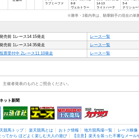
ラブミーファ
8-8
14-13
5-4
ヴェルトラー
ライトハーテ
ナリショー
※勝率・3着内率は、騎乗騎手の現在の単
発売前 1レース14:15発走
レース一覧
発売前 1レース14:35発走
レース一覧
投票受付中 2レース11:10発走
レース一覧
、主催者発表のものとご照合ください。
ネット新聞
天競馬トップ
楽天競馬とは
おトク情報
地方競馬場一覧
レース映像
なってから ほどよく楽しむ大人の遊び
【注意】楽天を装った不審なメールや