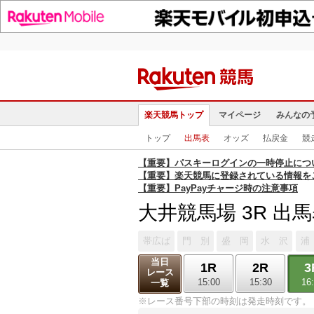
楽天競馬トップ
マイページ
みんなの
トップ
出馬表
オッズ
払戻金
競
【重要】パスキーログインの一時停止につ
【重要】楽天競馬に登録されている情報を
【重要】PayPayチャージ時の注意事項
大井競馬場 3R 出
帯広ば
門 別
盛 岡
水 沢
浦
当日
1R
2R
3
レース
15:00
15:30
16
一覧
※レース番号下部の時刻は発走時刻です。