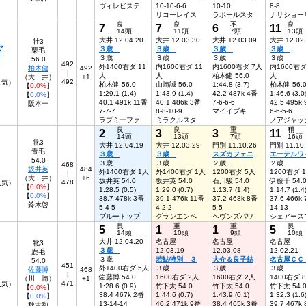
ヴィレビステ
10-10-6-6
10-10
8-8
リコーレイス
ラポールスタ
ナリショー
良
良
不
良
7
7
6
11
14頭
11頭
7頭
13頭
大井 12.04.20
大井 12.03.30
大井 12.03.09
大井 12.02
牡3
ド
３歳
３歳
３歳
３歳
栗毛
３歳
３歳
３歳
３歳
56.0
492
外1400右ダ 11
内1600右ダ 11
内1600右ダ 7人
内1600右ダ
柏木健
492
|
人
人
柏木健 56.0
人
（大 井）
+1
492
3人気）
柏木健 56.0
山崎誠 56.0
1:44.8 (3.7)
柏木健 56.
【
0.0%
】
1:29.1 (1.4)
1:43.9 (1.4)
42.2 487k 4番
1:46.6 (3.0
【
0.0%
】
40.1 491k 11番
40.1 486k 3番
7-6-6-6
42.5 495k
阪本一
7-7-7
8-8-10-9
マイイブキ
6-6-5-6
ラブミーファ
ミラクルスタ
ノアジャッ
良
良
重
稍
2
3
3
11
14頭
13頭
7頭
16頭
牝3
大井 12.04.19
大井 12.03.29
門別 11.10.26
門別 11.10
青毛
３歳
３歳
スズカフェニ
エーデルワ
54.0
３歳
３歳
２歳
２歳
468
坂井英
484
外1400右ダ 1人
外1400右ダ 1人
1200右ダ 5人
1200右ダ 
|
（大 井）
+6
坂井英 54.0
坂井英 54.0
石川駿 54.0
伊藤千 54.
478
人気）
【
0.0%
】
1:28.5 (0.5)
1:29.0 (0.7)
1:13.7 (1.4)
1:14.7 (1.4
【
0.0%
】
38.7 478k 3番
39.1 476k 11番
37.2 468k 8番
37.6 466k
鈴木啓
5-4-5
4-2-2
5-5
14-13
ブルートップ
グランエンペ
ヘヴンズパワ
シェアース
良
重
重
良
5
1
1
5
14頭
10頭
9頭
10頭
大井 12.04.20
名古屋
名古屋
名古屋
牝3
３歳
12.03.19
12.03.08
12.02.21
鹿毛
３歳
若鮎特別 ３
大介＆良子結
名古屋Ｃ
54.0
451
外1400右ダ 5人
３歳
３歳
３歳
佐藤博
468
|
佐藤博 54.0
1600右ダ 2人
1600右ダ 2人
1400右ダ 
（川 崎）
+1
471
人気）
1:28.6 (0.9)
竹下太 54.0
竹下太 54.0
竹下太 54.
【
0.0%
】
38.4 467k 2番
1:44.6 (0.7)
1:43.9 (0.1)
1:32.3 (1.6
【
0.0%
】
13-14-14
40.2 471k 9番
38.4 465k 3番
39.7 467k
秋吉和