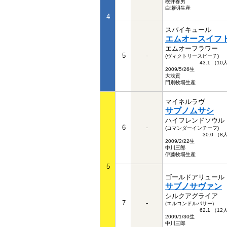
櫻井春男
白瀬明生産
4
スパイキュール
エムオースイフ
エムオーフラワー
5
-
(ヴィクトリースピーチ)
43.1 （1
2009/5/26生
大浅貢
門別牧場生産
マイネルラヴ
サブノムサシ
ハイフレンドソウル
6
-
(コマンダーインチーフ)
30.0 （
2009/2/22生
中川三郎
伊藤牧場生産
5
ゴールドアリュール
サブノサヴァン
シルクアグライア
7
-
(エルコンドルパサー)
62.1 （1
2009/1/30生
中川三郎