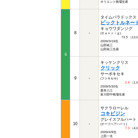
オリエント牧場生産
タイムパラドックス
ビックトルネー
キョウワダンジグ
8
-
(Ｄａｎｚｉｇ)
73.5 （1
2009/3/19生
山田祐三
山田祐三生産
6
キッケンクリス
クリック
サーボキセキ
9
-
(フジキセキ)
2.4
（1
2009/5/30生
栗本八江
富川田中牧場生産
サクラローレル
コキビジン
グレイスフルハート
10
-
(チーフベアハート)
7.3
（4
2009/4/9生
上田一夫