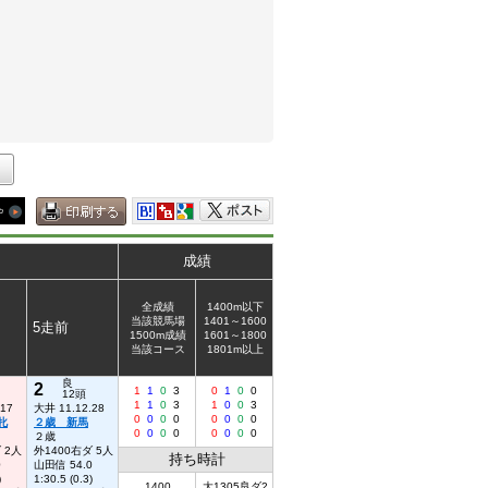
成績
全成績
1400m以下
当該競馬場
1401～1600
5走前
1500m成績
1601～1800
当該コース
1801m以上
良
2
1
1
0
3
0
1
0
0
12頭
1
1
0
3
1
0
0
3
.17
大井 11.12.28
0
0
0
0
0
0
0
0
牝
２歳 新馬
0
0
0
0
0
0
0
0
２歳
 2人
外1400右ダ 5人
持ち時計
0
山田信 54.0
)
1:30.5 (0.3)
1400
大1305良ダ2