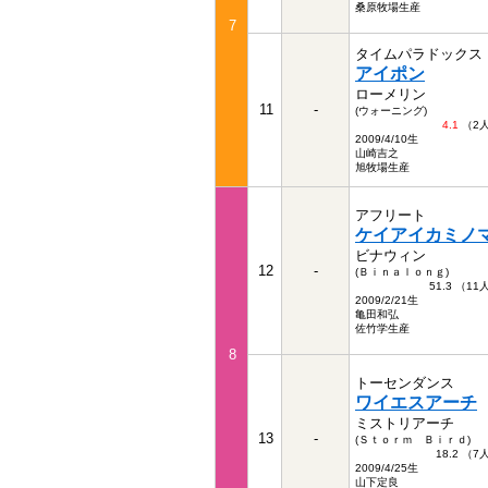
桑原牧場生産
7
タイムパラドックス
アイポン
ローメリン
11
-
(ウォーニング)
4.1
（2
2009/4/10生
山崎吉之
旭牧場生産
アフリート
ケイアイカミノ
ビナウィン
12
-
(Ｂｉｎａｌｏｎｇ)
51.3 （1
2009/2/21生
亀田和弘
佐竹学生産
8
トーセンダンス
ワイエスアーチ
ミストリアーチ
13
-
(Ｓｔｏｒｍ Ｂｉｒｄ)
18.2 （
2009/4/25生
山下定良