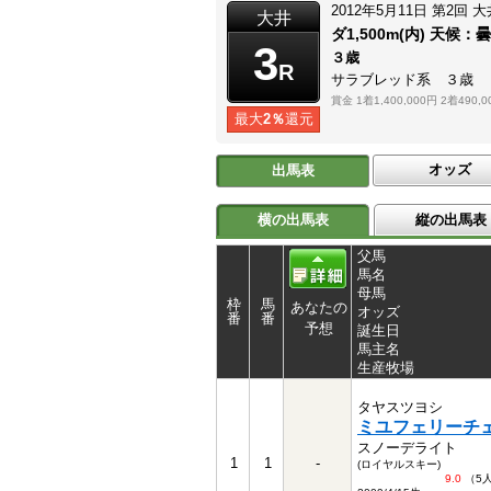
2012年5月11日
第2回
大
大井
ダ1,500m(内)
天候：
曇
3
３歳
R
サラブレッド系 ３歳
賞金
1着1,400,000円
2着490,0
最大
2％
還元
オッズ
出馬表
横の出馬表
縦の出馬表
父馬
馬名
母馬
枠
馬
あなたの
オッズ
番
番
予想
誕生日
馬主名
生産牧場
タヤスツヨシ
ミユフェリーチ
スノーデライト
1
1
-
(ロイヤルスキー)
9.0
（5