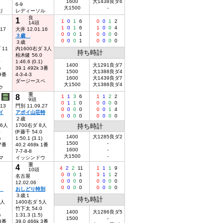
1600
大1438良ダ6
6-9
大1500
-
リ
レディーソル
良
1
1
0
1
6
0
0
1
2
14頭
1
0
1
6
1
0
0
4
.17
大井 12.01.16
0
0
0
1
0
0
0
0
３歳
0
0
0
1
0
0
0
0
３歳
 11
内1600右ダ 3人
持ち時計
柏木健 56.0
0
1:46.6 (0.1)
1400
大1291良ダ7
)
39.1 492k 3番
1500
大1388良ダ4
 9番
4-3-4-3
1600
大1439良ダ7
ダージースペ
大1500
大1388良ダ4
ク
重
8
1
1
3
6
1
1
2
2
9頭
0
1
1
0
0
0
0
0
.13
門別 11.09.27
0
0
0
0
0
0
1
4
イ
アポイ山荘特
0
0
0
0
0
0
0
0
２歳
16人
1700右ダ 8人
持ち時計
0
伊藤千 54.0
1400
大1285良ダ2
)
1:50.1 (3.1)
1500
-
 7番
40.2 468k 1番
1600
-
7-7-8-8
大1500
-
マ
イッシンドウ
重
4
4
2
2
11
1
1
1
9
10頭
0
0
0
1
3
1
1
2
名古屋
0
0
0
0
0
0
0
0
12.02.06
0
0
0
0
0
0
0
0
Ｃ
おしどり特別
３歳１
持ち時計
8人
1400右ダ 5人
0
竹下太 54.0
1400
大1286良ダ5
)
1:31.3 (1.5)
1500
-
 8番
39.0 466k 3番