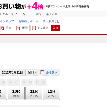
天グループ
カード
銀行
楽天市場
イトマップ
お客様サポート
楽天競馬とは
照会
履歴
ﾚｰｽ動画
入金
翌日
2012年5月11日
日付選択
 路
福 山
高 知
佐 賀
R
10R
11R
12R
05
19:40
20:15
20:50