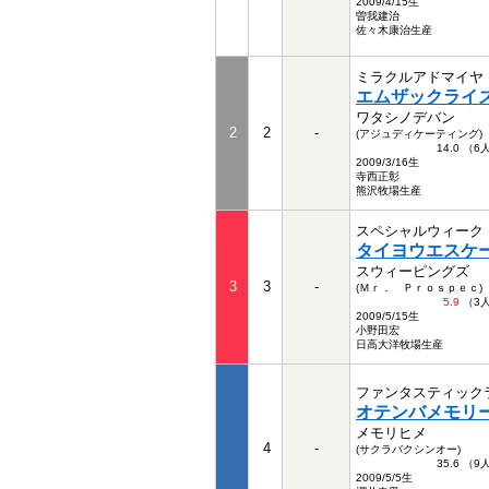
2009/4/15生
曽我建治
佐々木康治生産
ミラクルアドマイヤ
エムザックライ
ワタシノデバン
2
2
-
(アジュディケーティング)
14.0 （
2009/3/16生
寺西正彰
熊沢牧場生産
スペシャルウィーク
タイヨウエスケ
スウィーピングズ
3
3
-
(Ｍｒ． Ｐｒｏｓｐｅｃ)
5.9
（3
2009/5/15生
小野田宏
日高大洋牧場生産
ファンタスティック
オテンバメモリ
メモリヒメ
4
-
(サクラバクシンオー)
35.6 （
2009/5/5生