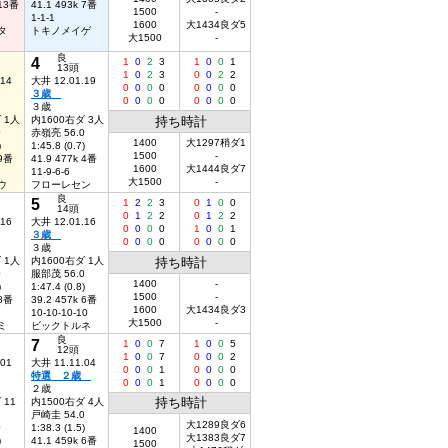
 13番
41.1 493k 7番
1500
-
1-1-1
1600
大1434良ダ5
タ
トキノメイゲ
大1500
-
良
4
1
0
2
3
1
0
0
1
13頭
1
0
2
3
0
0
2
2
.14
大井 12.01.19
0
0
0
0
0
0
0
0
３歳
0
0
0
0
0
0
0
0
３歳
 1人
内1600右ダ 3人
持ち時計
0
赤嶺亮 56.0
1400
大1297稍ダ1
)
1:45.8 (0.7)
1500
-
 9番
41.9 477k 4番
1600
大1444良ダ7
11-9-6-6
大1500
-
ウ
フローレセン
良
5
1
2
2
3
0
1
0
0
14頭
0
1
2
2
0
1
2
2
.16
大井 12.01.16
0
0
0
0
1
0
0
1
３歳
0
0
0
0
0
0
0
0
３歳
 1人
内1600右ダ 1人
持ち時計
0
服部茂 56.0
1400
-
)
1:47.4 (0.8)
1500
-
 8番
39.2 457k 6番
1600
大1434良ダ3
10-10-10-10
大1500
-
ミ
ビックトルネ
良
7
1
0
0
7
1
0
0
5
12頭
1
0
0
7
0
0
0
2
.01
大井 11.11.04
0
0
0
1
0
0
0
0
特選 ２歳
0
0
0
1
0
0
0
0
２歳
持ち時計
 11
内1500右ダ 4人
戸崎圭 54.0
大1289良ダ6
0
1:38.3 (1.5)
1400
大1383良ダ7
)
41.1 459k 6番
1500