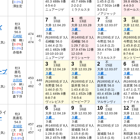
40.3 488k 6番
40.7 498k 8番
1:45.6 (2.0)
39.8 493k
【
0.0%
】
4-5-4-3
2-2-2-2
41.7 501k 14番
4-4-3-3
澤佳宏
ニュアージゲ
ミラクルスタ
3-3-3-2
ラポールス
ノアジャック
良
稍
不
稍
7
1
7
3
10頭
13頭
12頭
14頭
牡3
大井 12.04.20
大井 12.03.28
大井 12.03.07
大井 12.02
ズ
鹿毛
３歳
３歳
３歳
３歳
56.0
３歳
３歳
３歳
３歳
474
石崎駿
481
内1600右ダ 3人
外1400右ダ 3人
外1200右ダ 2人
内1600右ダ
|
（船 橋）
-1
石崎駿 56.0
石崎駿 56.0
今野忠 56.0
今野忠 56.
474
6人気）
【
0.0%
】
1:44.4 (2.5)
1:29.7 (0.1)
1:14.8 (1.2)
1:45.8 (0.2
【
0.0%
】
40.1 482k 9番
37.9 474k 12番
39.4 476k 13番
40.6 481k
赤嶺本
10-10-10-10
12-10-8
7-7
8-7-6-4
ニュアージゲ
ナリショーケ
ラスカルステ
カントリー
良
良
不
稍
3
3
2
6
13頭
13頭
15頭
14頭
牡3
大井 12.04.19
大井 12.03.29
大井 12.03.07
大井 12.02
ープ
鹿毛
３歳
３歳
３歳
３歳
56.0
３歳
３歳
３歳
３歳
453
吉田稔
446
内1600右ダ 2人
内1600右ダ 2人
内1600右ダ 4人
内1600右ダ
|
（小 林）
-3
矢野貴 56.0
坂井英 56.0
坂井英 56.0
吉原寛 56.
462
人気）
【
0.0%
】
1:44.0 (0.7)
1:43.4 (0.1)
1:44.3 (0.1)
1:47.1 (1.7
【
0.0%
】
40.1 449k 8番
40.1 452k 3番
40.4 453k 14番
42.7 455k
森下淳
8-8-7-8
7-6-5-4
6-6-6-5
7-7-8-8
ヴィレビステ
ビービーアフ
マルサンヴィ
ケイアイカ
良
良
不
稍
6
9
10
12
14頭
16頭
13頭
13頭
ライ
大井 12.04.19
大井 12.03.30
大井 12.03.08
大井 11.12
牝3
ー
３歳
３歳
３歳
２歳
黒鹿毛
３歳
３歳
３歳
２歳
54.0
457
外1400右ダ 8人
外1200右ダ 6人
外1200右ダ 13
内1600右ダ
達城龍
459
|
達城龍 54.0
達城龍 54.0
人
人
（大 井）
+2
457
9人気）
1:28.9 (0.9)
1:15.6 (0.8)
達城龍 54.0
和田譲 54.
【
2.1%
】
39.2 457k 8番
39.8 460k 1番
1:15.6 (1.6)
1:47.6 (5.3
【
16.8%
】