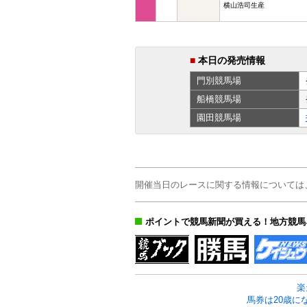
横山浩司生産
■
本日の発売情報
門別
競馬場
船橋
競馬場
園田
競馬場
開催当日のレースに関する情報については
ポイントで競馬新聞が買える！地方競馬
楽
馬券は20歳に