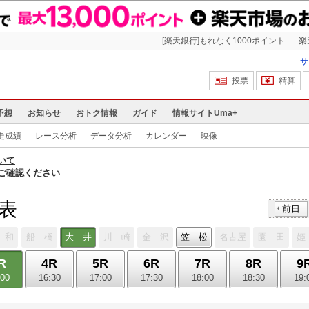
[楽天銀行]もれなく1000ポイント
楽
サ
投票
精算
予想
お知らせ
おトク情報
ガイド
情報サイトUma+
走成績
レース分析
データ分析
カレンダー
映像
いて
ご確認ください
馬表
前日
 和
船 橋
大 井
川 崎
金 沢
笠 松
名古屋
園 田
姫
R
4R
5R
6R
7R
8R
9
:00
16:30
17:00
17:30
18:00
18:30
19: