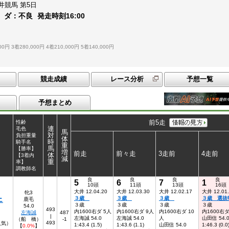
井競馬
第5日
ダ：
不良
発走時刻
16:00
00円
3着280,000円
4着210,000円
5着140,000円
競走成績
レース分析
予想一覧
予想まとめ
前5走
性齢
連
毛色
馬
対
負担重量
体
時
騎手名
重
馬
【勝率】
増
前走
前々走
3走前
4走前
体
【3着内
減
重
率】
調教師名
良
良
良
良
5
6
7
1
10頭
11頭
13頭
16頭
大井 12.04.20
大井 12.03.30
大井 12.02.17
大井 12.01
牝3
ェ
３歳
３歳
３歳
３歳 選抜
鹿毛
３歳
３歳
３歳
３歳
54.0
493
内1600右ダ 5人
内1600右ダ 9人
内1600右ダ 10
内1600右ダ
左海誠
487
|
左海誠 54.0
左海誠 54.0
人
山田信 54.
（船 橋）
-1
493
人気）
1:43.4 (1.5)
1:43.6 (1.1)
山田信 54.0
1:46.3 (0.0
【
0.0%
】