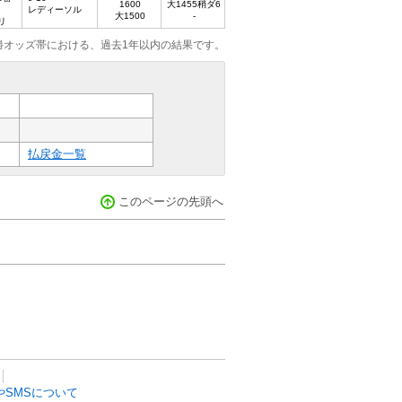
1600
大1455稍ダ6
レディーソル
大1500
-
リ
勝オッズ帯における、過去1年以内の結果です。
払戻金一覧
このページの先頭へ
SMSについて