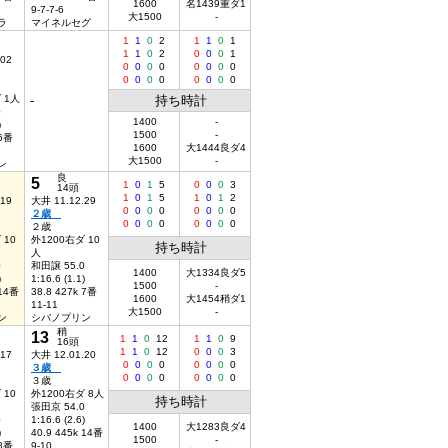
1600
名1439重ダ1
9-7-7-6
大1500
-
ラ
マイネルセグ
1
1
0
2
1
1
0
1
1
1
0
2
0
0
0
1
.02
0
0
0
0
0
0
0
0
0
0
0
0
0
0
0
0
 1人
-
持ち時計
0
1400
-
)
1500
-
 6番
1600
大1444良ダ4
大1500
-
レ
良
5
1
0
1
5
0
0
0
3
14頭
1
0
1
5
1
0
1
2
.19
大井 11.12.29
0
0
0
0
0
0
0
0
２歳
0
0
0
0
0
0
0
0
２歳
 10
外1200右ダ 10
持ち時計
人
0
和田譲 55.0
1400
大1334良ダ5
)
1:16.6 (1.1)
1500
-
 14番
38.8 427k 7番
1600
大1454稍ダ1
11-11
大1500
-
ン
シバノプリン
稍
13
1
1
0
12
1
1
0
9
16頭
1
1
0
12
0
0
0
3
.17
大井 12.01.20
0
0
0
0
0
0
0
0
３歳
0
0
0
0
0
0
0
0
３歳
 10
外1200右ダ 8人
持ち時計
張田京 54.0
0
1:16.6 (2.6)
1400
大1283良ダ4
)
40.9 445k 14番
1500
-
 8番
9-10