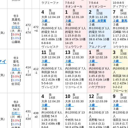
ラブミーファ
7-5-4-2
7-5-4-4
10-9-8-5
ネオンオーカ
オリオンロー
ディアヴィ
良
良
良
稍
4
1
2
7
13頭
16頭
12頭
14頭
牡3
大井 12.04.19
大井 12.01.19
大井 11.12.26
大井 11.12
黒鹿毛
３歳
３歳
２歳 未受賞
２歳 新馬
56.0
３歳
３歳
２歳
２歳
472
的場文
472
内1600右ダ 3人
外1200右ダ 1人
外1200右ダ 1人
外1200右ダ
|
（大 井）
+4
的場文 56.0
的場文 56.0
的場文 55.0
石崎駿 55.
474
人気）
【
0.0%
】
1:44.4 (1.1)
1:15.9 (0.0)
1:16.5 (0.0)
1:17.2 (3.1
【
0.0%
】
40.5 468k 12番
38.9 472k 10番
39.6 474k 10番
41.3 485k
山藤統
6-8-9-6
14-15
7-4
7-7
ヴィレビステ
リュウワンテ
アエノテンザ
コウヨウタ
良
良
稍
良
11
13
1
3
13頭
13頭
14頭
13頭
大井 12.04.19
大井 12.03.30
大井 12.02.16
大井 12.01
牡3
マイ
３歳
３歳
３歳
３歳
栗毛
３歳
３歳
３歳
３歳
56.0
414
内1600右ダ 7人
内1600右ダ 7人
内1600右ダ 8人
内1600右ダ
真島大
412
|
和田譲 56.0
和田譲 56.0
和田譲 56.0
人
（大 井）
-1
414
1人気）
1:45.9 (2.6)
1:46.3 (4.6)
1:45.4 (0.5)
和田譲 56.
【
0.0%
】
42.2 413k 4番
41.6 414k 2番
41.0 414k 14番
1:45.5 (0.4
【
0.0%
】
5-5-8-10
12-13-13-13
2-2-1-2
42.2 425k
佐宗応
ヴィレビステ
リコーレイス
ハヤブサロケ
3-2-2-2
フローレセ
良
良
不
良
4
10
12
9
14頭
14頭
15頭
14頭
大井 12.04.20
大井 12.03.30
大井 12.03.09
大井 12.02
牝3
３歳
３歳
３歳
３歳
青鹿毛
３歳
３歳
３歳
３歳
54.0
431
外1400右ダ 8人
外1200右ダ 13
外1200右ダ 15
外1200右ダ
杉村一
438
|
吉田稔 54.0
人
人
人
（川 崎）
±0
434
7人気）
1:28.3 (0.6)
中村尚 54.0
高野毅 54.0
張田京 54.
【
0.0%
】
39.2 438k 4番
1:15.0 (1.4)
1:16.6 (3.1)
1:16.8 (1.7
【
0.0%
】
8-9-8
38.8 435k 6番
39.9 438k 10番
40.5 442k
佐藤寿