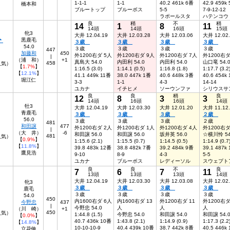
1-1-1
1-1
40.2 461k 6番
42.9 459k
橋本和
ブルートップ
ブルーボス
5-5
7-9-12-12
ラポールスタ
ハテンコウ
良
稍
不
稍
14
1
8
11
14頭
14頭
16頭
15頭
牝3
大井 12.04.19
大井 12.03.28
大井 12.03.06
大井 12.02
ト
黒鹿毛
３歳
３歳
３歳
３歳
54.0
３歳
３歳
３歳
３歳
447
加藤和
450
外1200右ダ 5人
外1200右ダ 9人
外1200右ダ 7人
外1200右ダ
|
（浦 和）
+1
真島大 54.0
内田利 54.0
内田利 54.0
山口竜 54.
458
0人気）
【
1.7%
】
1:16.5 (3.0)
1:14.1 (0.5)
1:16.8 (1.8)
1:17.7 (3.2
【
12.1%
】
41.1 449k 11番
38.0 447k 1番
40.6 448k 3番
40.6 454k
堀江仁
3-3
1-1
4-3
14-14
ユカナ
イチヒメ
ソーウンファ
シリウスサ
良
良
稍
良
12
8
3
3
14頭
16頭
16頭
14頭
牡3
大井 12.04.19
大井 12.03.30
大井 12.01.20
大井 11.12
青鹿毛
３歳
３歳
３歳
２歳
56.0
３歳
３歳
３歳
２歳
481
和田譲
477
外1200右ダ 2人
外1200右ダ 1人
外1200右ダ 4人
外1200右ダ
|
（大 井）
-6
和田譲 56.0
和田譲 56.0
坂井英 56.0
☆横川怜 54
481
8人気）
【
0.9%
】
1:15.6 (2.1)
1:15.5 (0.7)
1:14.5 (0.5)
1:14.9 (0.7
【
11.8%
】
39.8 483k 12番
38.8 482k 7番
39.2 484k 9番
39.1 487k
鷹見浩
9-10
8-9
4-3
5-5
ユカナ
ブルーボス
レディーソル
スウェプト
良
良
不
良
7
6
7
11
13頭
13頭
13頭
14頭
大井 12.04.19
大井 12.03.30
大井 12.03.08
大井 12.02
牝3
３歳
３歳
３歳
３歳
鹿毛
３歳
３歳
３歳
３歳
54.0
450
内1600右ダ 6人
内1600右ダ 13
外1200右ダ 11
外1200右ダ
今野忠
437
|
今野忠 54.0
人
人
人
（川 崎）
+1
450
2人気）
1:44.8 (1.5)
今野忠 54.0
和田譲 54.0
和田譲 54.
【
0.0%
】
40.7 436k 10番
1:43.8 (2.1)
1:14.9 (0.9)
1:17.3 (2.2
【
14.8%
】
10-10-10-9
40.4 439k 10番
38.7 442k 8番
40.5 446k
立花伸