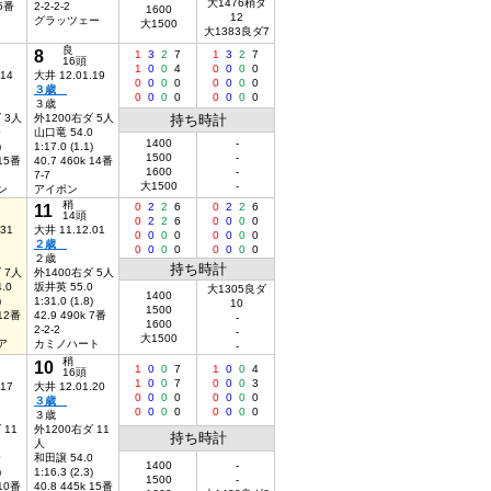
大1476稍ダ
 5番
2-2-2-2
1600
12
グラッツェー
大1500
大1383良ダ7
良
8
1
3
2
7
1
3
2
7
16頭
1
0
0
4
0
0
0
0
.14
大井 12.01.19
0
0
0
0
0
0
0
0
３歳
0
0
0
0
0
0
0
0
３歳
 3人
外1200右ダ 5人
持ち時計
0
山口竜 54.0
1400
-
)
1:17.0 (1.1)
1500
-
 15番
40.7 460k 14番
1600
-
7-7
大1500
-
ン
アイポン
稍
11
0
2
2
6
0
2
2
6
14頭
0
2
2
6
0
0
0
0
.31
大井 11.12.01
0
0
0
0
0
0
0
0
２歳
0
0
0
0
0
0
0
0
２歳
持ち時計
 7人
外1400右ダ 5人
.0
坂井英 55.0
大1305良ダ
1400
)
1:31.0 (1.8)
10
1500
 12番
42.9 490k 7番
-
1600
2-2-2
-
大1500
ア
カミノハート
-
稍
10
1
0
0
7
1
0
0
4
16頭
1
0
0
7
0
0
0
3
.17
大井 12.01.20
0
0
0
0
0
0
0
0
３歳
0
0
0
0
0
0
0
0
３歳
 11
外1200右ダ 11
持ち時計
人
0
和田譲 54.0
1400
-
)
1:16.3 (2.3)
1500
-
 10番
40.8 445k 15番