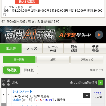
最大3％還元
サラブレッド系 ３歳
賞金
1着1,200,000円 2着420,000円 3着240,000円 4着180,000円 5着120,000
円
ダ1,400m(外) 天候：晴 ダ：良 発走時刻12:00
レース
競走
予想
出馬表
オッズ
分析
成績
登録
基本情報
成績
予想まとめ
簡易版
詳細版
最終オッズ
枠
馬
馬名
全ての馬の前5走情報
番
番
レオンハート
107.2
1
1
(56.0)/ 436(+2)/ 牡3/ 黒鹿毛
13人気
達城龍
(大 井) 【
2.1%
/
16.8%
】/ 堀千亜