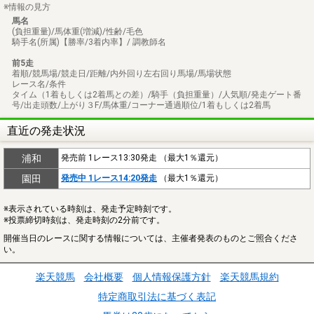
※情報の見方
馬名
(負担重量)/馬体重(増減)/性齢/毛色
騎手名(所属)【勝率/3着内率】/ 調教師名
前5走
着順/競馬場/競走日/距離/内外回り左右回り馬場/馬場状態
レース名/条件
タイム（1着もしくは2着馬との差）/騎手（負担重量）/人気順/発走ゲート番
号/出走頭数/上がり３F/馬体重/コーナー通過順位/1着もしくは2着馬
直近の発走状況
浦和
発売前 1レース13:30発走 （最大1％還元）
園田
発売中 1レース14:20発走
（最大1％還元）
※表示されている時刻は、発走予定時刻です。
※投票締切時刻は、発走時刻の2分前です。
開催当日のレースに関する情報については、主催者発表のものとご照合くださ
い。
楽天競馬
会社概要
個人情報保護方針
楽天競馬規約
特定商取引法に基づく表記