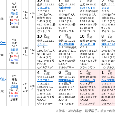
11頭
9頭
11頭
10頭
牡7
金沢 19.11.12
金沢 19.11.05
金沢 19.10.22
金沢 19.10
栗毛
Ｃ２二走１
片山津特別
のぶっちょ生
Ｃ２３
56.0
Ｃ２二走１
Ｃ２１
Ｃ２３特別編成
Ｃ２３
461
田知弘
450
1500右ダ 9人
1500右ダ 8人
1400右ダ 5人
1500右ダ 
|
（金 沢）
-8
服部大 56.0
服部大 56.0
田知弘 56.0
服部大 56.
484
人気）
【
0.8%
】
1:43.9 (5.2)
1:43.5 (3.6)
1:34.7 (0.9)
1:41.2 (2.5
【
9.6%
】
41.2 458k 11番
41.0 449k 8番
39.3 459k 9番
40.2 453k
加藤義
10-11-10-11
9-8-9-7
11-10-10-9
9-9-7-5
ヴァトナヨー
アポロノワキ
ピヨピヨッコ
アイゴット
良
稍
重
不
10
7
10
8
10頭
11頭
11頭
9頭
牝5
金沢 19.11.11
金沢 19.10.22
金沢 19.10.09
金沢 19.09
パー
栗毛
Ｃ１９
Ｃ２２特別編
ゆうか２０歳
鶴来ほうら
54.0
Ｃ１９
Ｃ２２特別編成
Ｃ２２
Ｃ２１
450
柴田勇
442
1500右ダ 10人
1500右ダ 11人
1500右ダ 11人
1400右ダ 
|
（金 沢）
-4
柴田勇 54.0
柴田勇 54.0
柴田勇 54.0
柴田勇 54.
451
人気）
【
0.7%
】
1:44.9 (3.6)
1:42.3 (2.0)
1:43.3 (6.1)
1:34.1 (3.6
【
12.6%
】
46.2 446k 8番
42.9 442k 6番
43.5 443k 9番
41.4 441k
野田幸
2-2-3-8
5-4-5-7
5-6-6-8
6-5-5-6
セイカアミダ
サルトグリー
ブラックワン
コンボルブ
稍
稍
不
重
4
6
1
1
11頭
12頭
9頭
8頭
牝3
金沢 19.11.12
金沢 19.10.29
金沢 19.10.08
金沢 19.09
バル
鹿毛
Ｃ２二走１
準重賞新冠産
ノエルルージ
ショコ壱番
54.0
Ｃ２二走１
Ｂ１級以下
Ｃ２８以下
Ｃ２１４
481
平瀬城
480
1500右ダ 1人
1400右ダ 2人
1400右ダ 1人
1500右ダ 
|
（金 沢）
-7
米倉知 54.0
米倉知 52.0
米倉知 54.0
米倉知 54.
482
人気）
【
33.3%
】
1:39.8 (1.1)
1:32.6 (1.7)
1:30.8 (1.2)
1:37.7 (1.0
【
58.3%
】
40.2 487k 6番
41.1 483k 4番
38.0 481k 6番
38.9 482k
加藤和
5-5-3-4
4-4-1-3
4-5-4-1
4-4-4-1
ヴァトナヨー
マイネルピオ
バリエンテド
フォースキ
※勝率・3着内率は、騎乗騎手の現在の単