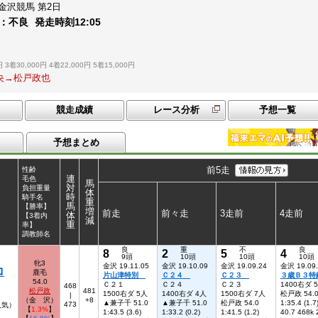
金沢競馬
第2日
：
不良
発走時刻
12:05
円
3着30,000円
4着22,000円
5着15,000円
千央→松戸政也
競走成績
レース分析
予想一覧
予想まとめ
前5走
性齢
連
毛色
馬
対
負担重量
体
時
騎手名
重
馬
【勝率】
増
前走
前々走
3走前
4走前
体
【3着内
減
重
率】
調教師名
良
重
不
良
8
2
5
4
9頭
10頭
10頭
10頭
牝3
金沢 19.11.05
金沢 19.10.09
金沢 19.09.24
金沢 19.09
ロ
鹿毛
片山津特別
Ｃ２４
Ｃ２３
３歳Ｂ３特
54.0
Ｃ２１
Ｃ２４
Ｃ２３
1400右ダ 
468
松戸政
481
1500右ダ 5人
1400右ダ 4人
1500右ダ 7人
松戸政 54.
|
（金 沢）
+8
▲兼子千 51.0
▲兼子千 51.0
松戸政 54.0
1:35.4 (1.7
473
人気）
【
1.3%
】
1:43.5 (3.6)
1:33.2 (0.2)
1:41.5 (1.2)
40.7 468k