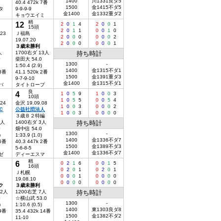
1400
川1331良ダ5
40.4 472k 7番
1500
金1415不ダ5
タ
9-9-9-9
金1400
金1332重ダ2
キョウエイミ
稍
12
2
0
1
4
2
0
0
1
15頭
2
0
1
1
0
0
1
0
.23
Ｊ福島
2
0
0
0
0
0
0
2
19.07.20
2
0
0
0
0
0
0
1
３歳未勝利
人
1700右ダ 13人
持ち時計
0
柴田大 54.0
1300
-
1:50.4 (2.9)
1400
金1315不ダ1
 8番
41.1 520k 2番
1500
金1391重ダ3
9-7-9-10
金1400
金1315不ダ1
バ
タイトロープ
良
4
1
0
5
9
1
0
0
3
10頭
1
0
5
5
0
0
5
4
.24
金沢 19.09.08
1
0
0
3
0
0
0
2
Ｃ
公益社団法人
1
0
0
3
0
0
0
0
３歳Ｂ２特編
2人
1400右ダ 3人
持ち時計
0
畑中信 54.0
1300
-
)
1:33.9 (1.0)
1400
金1336不ダ7
 6番
40.3 447k 2番
1500
金1389不ダ3
5-6-8-5
金1400
金1336不ダ7
ゼ
ディーエスマ
稍
6
0
2
1
6
0
0
1
5
16頭
0
2
0
1
0
2
0
1
Ｊ札幌
0
0
0
1
0
0
0
0
19.08.10
0
0
0
0
0
0
0
0
ク
３歳未勝利
12人
1200右芝 7人
持ち時計
0
☆横山武 53.0
1300
-
)
1:10.6 (0.5)
1400
東1303良ダ8
 9番
35.4 432k 14番
1500
金1382不ダ2
11-10