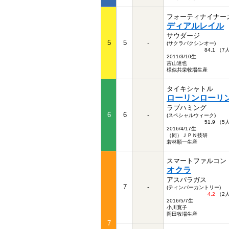
フォーティナイナー
ディアルレイル
サウダージ
5
5
-
(サクラバクシンオー)
84.1 （
2011/3/10生
吉山達也
様似共栄牧場生産
タイキシャトル
ローリンローリ
ラブハミング
6
6
-
(スペシャルウィーク)
51.9 （
2016/4/17生
（同）ＪＰＮ技研
若林順一生産
スマートファルコン
オクラ
アスパラガス
7
-
(ティンバーカントリー)
4.2
（2
2016/5/7生
小川寛子
岡田牧場生産
7