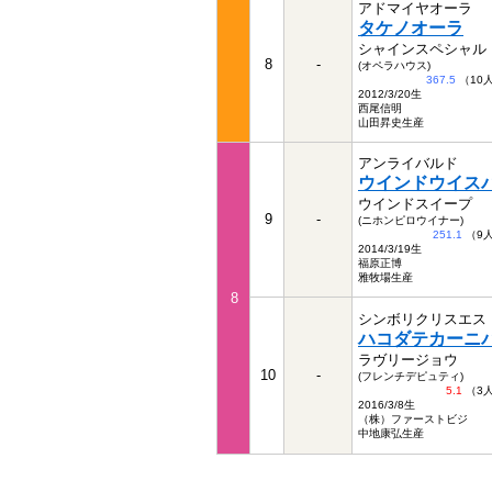
アドマイヤオーラ
タケノオーラ
シャインスペシャル
8
-
(オペラハウス)
367.5
（10
2012/3/20生
西尾信明
山田昇史生産
アンライバルド
ウインドウイス
ウインドスイープ
9
-
(ニホンピロウイナー)
251.1
（9
2014/3/19生
福原正博
雅牧場生産
8
シンボリクリスエス
ハコダテカーニ
ラヴリージョウ
10
-
(フレンチデピュティ)
5.1
（3
2016/3/8生
（株）ファーストビジ
中地康弘生産