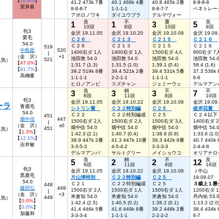
【
16.8%
】
41.2 473k 7番
40.1 468k 4番
40.8 465k 2番
8-9-8-8
室井眞
8-8-8-7
1-1-1-1
8-8-7-7
ペネトレー
アポロノワキ
ダイユウブラ
デルマヴォー
良
不
重
良
1
1
3
5
10頭
8頭
10頭
9頭
牝3
金沢 19.11.05
金沢 19.10.20
金沢 19.10.09
金沢 19.09
栗毛
Ｃ２６
Ｃ２１３
Ｃ２１５
Ｃ２１６
54.0
Ｃ２６
Ｃ２１３
Ｃ２１５
Ｃ２１６
519
中島龍
520
1400右ダ 1人
1400右ダ 1人
1500右ダ 4人
900右ダ 7
|
（金 沢）
+1
池田敦 54.0
池田敦 54.0
池田敦 54.0
池田敦 54.
521
人気）
【
47.0%
】
1:31.7 (1.3)
1:31.5 (1.0)
1:39.1 (0.4)
58.4 (1.6)
【
81.7%
】
39.2 519k 8番
39.4 521k 2番
39.4 531k 5番
37.3 536k
高橋優
1-1-1-1
2-2-1-1
1-1-1-1
6-6
ヒロノアンビ
スズチャン
ジェミーウェ
デルマアン
良
稍
不
不
3
3
3
7
8頭
11頭
8頭
10頭
牝3
金沢 19.11.05
金沢 19.10.22
金沢 19.10.08
金沢 19.09
ーラ
青鹿毛
シトリン賞
Ｃ２２特別編
Ｃ２５
彼岸花賞 
54.0
Ｃ２２
Ｃ２２特別編成
Ｃ２５
Ｃ２４以下
451
畑中信
447
1500右ダ 2人
1500右ダ 2人
1500右ダ 3人
1400右ダ 
|
（金 沢）
±0
畑中信 54.0
畑中信 54.0
畑中信 54.0
畑中信 54.
451
6人気）
【
1.3%
】
1:42.3 (2.1)
1:40.7 (0.4)
1:38.9 (0.8)
1:33.6 (1.0
【
12.1%
】
39.9 447k 2番
41.3 447k 10番
39.3 442k 8番
40.7 440k
吉井敏
3-3-5-3
4-5-4-2
3-3-3-3
2-4-4-6
デルマアンバ
サルトグリー
メイショウコ
オリアナロ
良
稍
不
良
5
2
2
12
9頭
11頭
8頭
16頭
牝3
金沢 19.11.05
金沢 19.10.22
金沢 19.10.08
Ｊ中山
黒鹿毛
片山津特別
Ｃ２２特別編
Ｃ２５
19.09.07
54.0
Ｃ２１
Ｃ２２特別編成
Ｃ２５
３歳上１勝
448
藤田弘
449
1500右ダ 2人
1500右ダ 1人
1500右ダ 1人
1200右ダ 
|
（金 沢）
+3
米倉知 54.0
米倉知 54.0
米倉知 54.0
丹内祐 53.
449
4人気）
【
0.0%
】
1:42.4 (2.5)
1:40.5 (0.2)
1:38.2 (0.1)
1:13.2 (2.0
【
0.0%
】
41.4 446k 5番
41.6 449k 8番
39.2 448k 2番
38.4 434k
加藤和
3-3-3-4
1-1-1-1
2-2-2-2
6-7