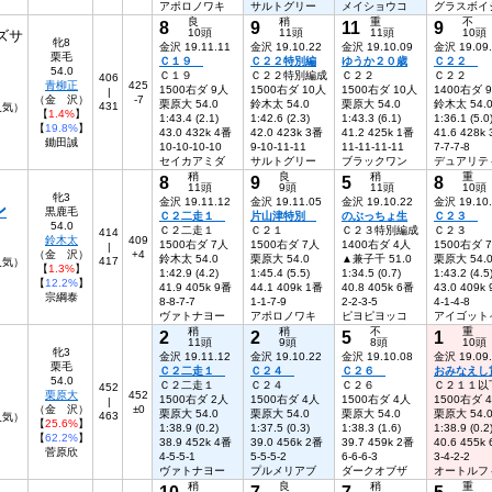
アポロノワキ
サルトグリー
メイショウコ
グラスボイ
良
稍
重
不
8
9
11
9
10頭
11頭
11頭
10頭
ズサ
牝8
金沢 19.11.11
金沢 19.10.22
金沢 19.10.09
金沢 19.09
栗毛
Ｃ１９
Ｃ２２特別編
ゆうか２０歳
Ｃ２２
54.0
Ｃ１９
Ｃ２２特別編成
Ｃ２２
Ｃ２２
406
青柳正
425
1500右ダ 9人
1500右ダ 10人
1500右ダ 10人
1400右ダ 
|
（金 沢）
-7
栗原大 54.0
鈴木太 54.0
栗原大 54.0
鈴木太 54.
431
7人気）
【
1.4%
】
1:43.4 (2.1)
1:42.6 (2.3)
1:43.3 (6.1)
1:36.1 (5.0
【
19.8%
】
43.0 432k 4番
42.0 423k 3番
41.2 425k 1番
41.6 428k
鋤田誠
10-10-10-10
9-10-11-11
11-11-11-11
7-7-7-8
セイカアミダ
サルトグリー
ブラックワン
デュアリテ
稍
良
稍
重
8
9
5
8
11頭
9頭
11頭
10頭
牝3
金沢 19.11.12
金沢 19.11.05
金沢 19.10.22
金沢 19.10
ン
黒鹿毛
Ｃ２二走１
片山津特別
のぶっちょ生
Ｃ２３
54.0
Ｃ２二走１
Ｃ２１
Ｃ２３特別編成
Ｃ２３
414
鈴木太
409
1500右ダ 7人
1500右ダ 7人
1400右ダ 4人
1500右ダ 
|
（金 沢）
+4
鈴木太 54.0
栗原大 54.0
▲兼子千 51.0
栗原大 54.
417
5人気）
【
1.3%
】
1:42.9 (4.2)
1:45.4 (5.5)
1:34.5 (0.7)
1:43.2 (4.5
【
12.2%
】
41.9 405k 9番
44.1 409k 1番
40.8 405k 6番
43.0 409k
宗綱泰
8-8-7-7
1-1-7-9
2-2-3-5
4-1-4-8
ヴァトナヨー
アポロノワキ
ピヨピヨッコ
アイゴット
稍
稍
不
重
2
2
5
1
11頭
9頭
8頭
10頭
牝3
金沢 19.11.12
金沢 19.10.22
金沢 19.10.08
金沢 19.09
栗毛
Ｃ２二走１
Ｃ２４
Ｃ２６
おみなえし
54.0
Ｃ２二走１
Ｃ２４
Ｃ２６
Ｃ２１１以
452
栗原大
452
1500右ダ 2人
1500右ダ 4人
1500右ダ 4人
1500右ダ 
|
（金 沢）
±0
栗原大 54.0
栗原大 54.0
栗原大 54.0
栗原大 54.
463
人気）
【
25.6%
】
1:38.9 (0.2)
1:37.5 (0.3)
1:38.3 (1.6)
1:38.9 (0.2
【
62.2%
】
38.9 452k 4番
39.0 456k 2番
39.7 459k 2番
40.6 455k
菅原欣
4-5-5-1
5-5-5-2
6-6-6-3
3-4-2-2
ヴァトナヨー
プルメリアブ
ダークオブザ
オートルフ
稍
良
稍
重
10
7
7
5