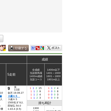
成績
全成績
1400m以下
当該競馬場
1401～1600
5走前
1400m成績
1601～1800
当該コース
1801m以上
良
9
1
1
2
15
1
1
2
4
11頭
1
1
2
9
0
0
0
8
.10
金沢 19.08.27
1
1
2
4
0
0
0
3
編
３歳Ａ５
1
1
2
3
0
0
0
0
5人
３歳Ａ５
0
1500右ダ 9人
持ち時計
)
田知弘 54.0
1300
-
 2番
1:43.4 (3.5)