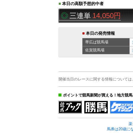
■
本日の高額予想的中者
帯広ば
2R
△▲◎
三連単
14,050円
■
本日の発売情報
帯広ば
競馬場
佐賀
競馬場
開催当日のレースに関する情報については
ポイントで競馬新聞が買える！地方競馬
楽
馬券は20歳に