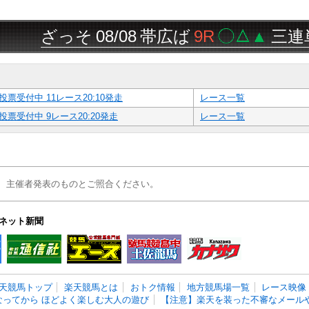
ざっそ
08/08
帯広ば
9R
◯△▲
三連単
10
投票受付中 11レース20:10発走
レース一覧
投票受付中 9レース20:20発走
レース一覧
、主催者発表のものとご照合ください。
ネット新聞
天競馬トップ
楽天競馬とは
おトク情報
地方競馬場一覧
レース映像
なってから ほどよく楽しむ大人の遊び
【注意】楽天を装った不審なメールや