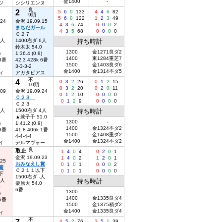
金1400
-
ジ
シシリエンヌ
良
2
5
6
9
133
4
4
6
82
9頭
5
6
8
122
1
2
3
49
.24
金沢 19.09.15
4
3
6
74
0
0
0
2
まちだガール
4
3
5
68
0
0
0
0
Ｃ２７
9人
1400右ダ 6人
持ち時計
0
鈴木太 54.0
1300
金1271良ダ2
)
1:36.4 (0.8)
1400
東1284重芝7
 3番
42.3 428k 6番
1500
金1403良ダ6
3-3-3-2
金1400
金1314不ダ5
ィ
アガタピアス
不
4
0
3
2
26
0
1
2
15
10頭
0
3
2
20
0
2
0
11
.09
金沢 19.09.24
0
1
2
10
0
0
0
0
Ｃ２３
0
1
2
9
0
0
0
0
Ｃ２３
7人
1500右ダ 4人
持ち時計
0
▲兼子千 51.0
1300
-
)
1:41.2 (0.9)
1400
金1324不ダ2
 9番
41.8 406k 1番
1500
金1408重ダ2
4-4-4-4
金1400
金1324不ダ2
イ
デルマヴォー
良
取止
1
4
0
4
0
2
0
1
金沢 19.09.23
1
4
0
2
1
2
0
1
.25
おみなえし賞
0
1
0
1
0
0
0
2
賞
Ｃ２１１以下
0
1
0
1
0
0
0
0
下
1500右ダ -人
4人
持ち時計
栗原大 54.0
0
6番
1300
-
)
1400
金1335良ダ4
 6番
1500
金1375稍ダ2
金1400
金1335良ダ4
ィ
不
7
4
5
2
76
3
5
1
39