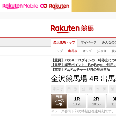
楽天競馬トップ
マイページ
みんなの
トップ
出馬表
オッズ
払戻金
競
【重要】パスキーログインの一時停止につ
【重要】楽天ポイント、PayPayのご利用
【重要】PayPayチャージ時の注意事項
金沢競馬場 4R 出
帯広ば
門 別
盛 岡
水 沢
浦
当日
1R
2R
3
レース
10:20
10:55
11
一覧
※レース番号下部の時刻は発走時刻です。