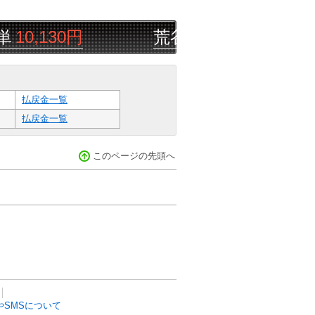
,130円
荒谷鬼坊
08/08
帯広ば
5R
払戻金一覧
払戻金一覧
このページの先頭へ
SMSについて