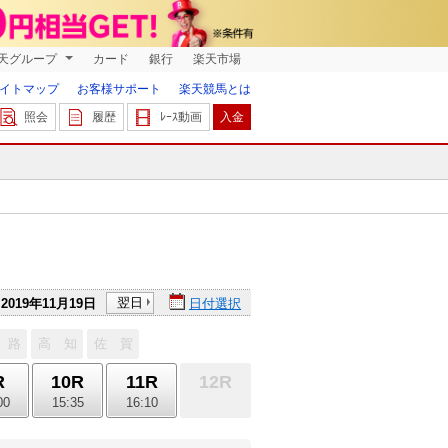
天グループ
カード
銀行
楽天市場
イトマップ
お客様サポート
楽天競馬とは
照会
履歴
ﾚｰｽ動画
入金
翌日
2019年11月19日
日付選択
 路
高 知
佐 賀
R
10R
11R
12R
00
15:35
16:10