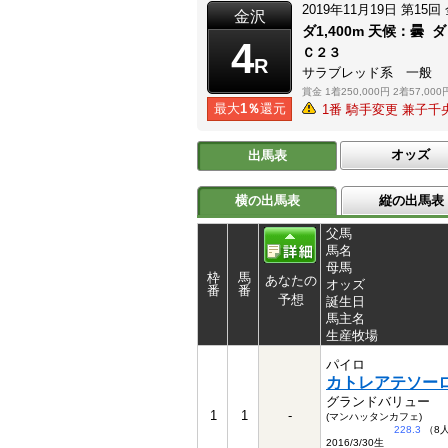
2019年11月19日
第15回
金沢
ダ1,400m
天候：
曇
ダ
4
Ｃ２３
R
サラブレッド系 一般
賞金
1着250,000円
2着57,000
最大
1％
還元
1番 騎手変更 兼子
オッズ
出馬表
横の出馬表
縦の出馬表
父馬
馬名
母馬
枠
馬
あなたの
オッズ
番
番
予想
誕生日
馬主名
生産牧場
パイロ
カトレアテソー
グランドバリュー
1
1
-
(マンハッタンカフェ)
228.3
（8
2016/3/30生