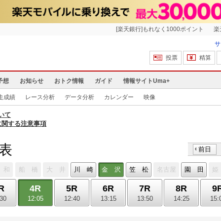
[楽天銀行]もれなく1000ポイント
楽
サ
投票
精算
予想
お知らせ
おトク情報
ガイド
情報サイトUma+
走成績
レース分析
データ分析
カレンダー
映像
いて
に関する注意事項
馬表
前日
 和
船 橋
大 井
川 崎
金 沢
笠 松
名古屋
園 田
姫
R
4R
5R
6R
7R
8R
9
:30
12:05
12:40
13:15
13:50
14:25
15: