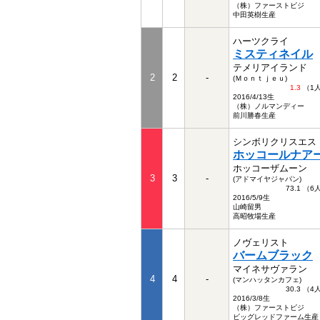
（株）ファーストビジ
中田英樹生産
ハーツクライ
ミスティネイル
テメリアイランド
2
2
-
(Ｍｏｎｔｊｅｕ)
1.3
（1
2016/4/13生
（株）ノルマンディー
前川勝春生産
シンボリクリスエス
ホッコールナア
ホッコーザムーン
3
3
-
(アドマイヤジャパン)
73.1 （
2016/5/9生
山崎留男
高昭牧場生産
ノヴェリスト
バームブラック
マイネサヴァラン
4
4
-
(マンハッタンカフェ)
30.3 （
2016/3/8生
（株）ファーストビジ
ビッグレッドファーム生産