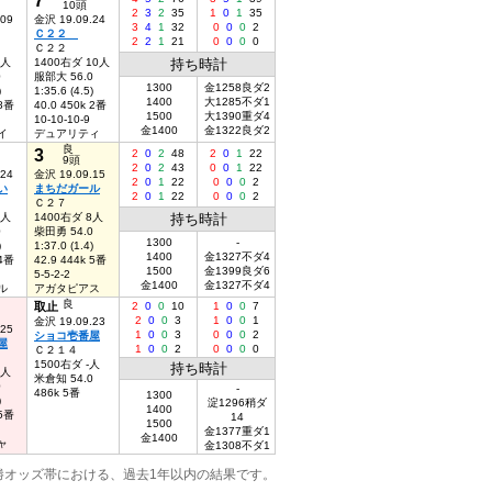
10頭
2
3
2
35
1
0
1
35
.09
金沢 19.09.24
3
4
1
32
0
0
0
2
Ｃ２２
2
2
1
21
0
0
0
0
Ｃ２２
9人
1400右ダ 10人
持ち時計
0
服部大 56.0
1300
金1258良ダ2
)
1:35.6 (4.5)
1400
大1285不ダ1
 8番
40.0 450k 2番
1500
大1390重ダ4
10-10-10-9
金1400
金1322良ダ2
イ
デュアリティ
良
3
2
0
2
48
2
0
1
22
9頭
2
0
2
43
0
0
1
22
.24
金沢 19.09.15
2
0
1
22
0
0
0
2
い
まちだガール
2
0
1
22
0
0
0
2
Ｃ２７
9人
1400右ダ 8人
持ち時計
0
柴田勇 54.0
1300
-
)
1:37.0 (1.4)
1400
金1327不ダ4
 4番
42.9 444k 5番
1500
金1399良ダ6
5-5-2-2
金1400
金1327不ダ4
ル
アガタピアス
良
取止
2
0
0
10
1
0
0
7
2
0
0
3
1
0
0
1
金沢 19.09.23
.25
1
0
0
3
0
0
0
2
ショコ壱番屋
屋
1
0
0
2
0
0
0
0
Ｃ２１４
1500右ダ -人
持ち時計
2人
米倉知 54.0
0
-
486k 5番
1300
)
淀1296稍ダ
1400
 5番
14
1500
金1377重ダ1
金1400
ャ
金1308不ダ1
勝オッズ帯における、過去1年以内の結果です。