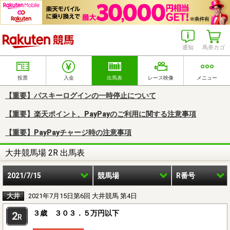
楽天競馬
通知
馬券カゴ
投票
入金
出馬表
レース映像
メニュー
【重要】パスキーログインの一時停止について
【重要】楽天ポイント、PayPayのご利用に関する注意事項
【重要】PayPayチャージ時の注意事項
大井競馬場 2R 出馬表
2021/7/15
競馬場
R番号
大井
2021年7月15日第6回 大井競馬 第4日
３歳 ３０３．５万円以下
2
R