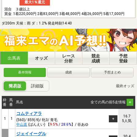
最大1％還元
混合 ３歳以上
賞金
1着220,000円 2着83,000円 3着48,000円 4着26,000円 5着17,000円
ダ200m 天候：雨 ダ：1.2% 発走時刻14:40
レース
競走
予想
出馬表
オッズ
分析
成績
登録
基本情報
成績
予想まとめ
簡易版
詳細版
最終オッズ
枠
馬
馬名
全ての馬の前5走情報
番
番
コムティアラ
16.7
1
1
(560)/ 859(-9)/ 牝3/ 青毛
5人気
中山直
(ばんえい) 【
9.5%
/
28.6%
】/ 谷あゆ
ジェイイーグル
30.4