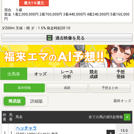
最大1％還元
混合 ３歳
賞金
1着2,000,000円 2着760,000円 3着440,000円 4着240,000円 5着160,000
円
ダ200m 天候：晴 ダ：1.5% 発走時刻20:10
過去映像を見る
レース
競走
予想
出馬表
オッズ
分析
成績
登録
基本情報
成績
予想まとめ
簡易版
詳細版
最終オッズ
枠
馬
馬名
全ての馬の前5走情報
番
番
ヘッチャラ
15.0
1
1