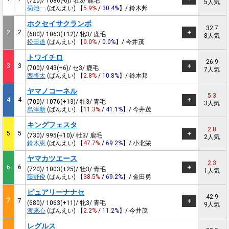
(720)/ 1086(-6)/ 牡3/ 鹿毛
5人気
菊池一
(ばんえい) 【
5.9%
/
30.4%
】/ 鈴木邦
ホクセイサクランボ
32.7
2
2
(680)/ 1063(+12)/ 牝3/ 鹿毛
8人気
松田道
(ばんえい) 【
0.0%
/
0.0%
】/ 今井茂
トワイチロ
26.9
3
3
(700)/ 943(+6)/ セ3/ 鹿毛
7人気
西将太
(ばんえい) 【
2.8%
/
10.8%
】/ 鈴木邦
ヤマノコーネル
5.3
4
4
(700)/ 1076(+13)/ 牡3/ 青毛
3人気
島津新
(ばんえい) 【
11.3%
/
41.1%
】/ 今井茂
キングフェスタ
2.8
5
5
(730)/ 995(+10)/ 牡3/ 鹿毛
2人気
鈴木恵
(ばんえい) 【
47.7%
/
69.2%
】/ 小北栄
ヤマカツエース
2.3
6
6
(720)/ 1003(+25)/ 牡3/ 青毛
1人気
藤野俊
(ばんえい) 【
38.5%
/
69.2%
】/ 金田勇
ピュアリーナナセ
42.9
7
7
(680)/ 1063(+11)/ 牝3/ 青毛
9人気
渡来心
(ばんえい) 【
2.2%
/
11.2%
】/ 今井茂
レグルス