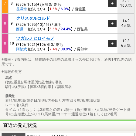
82.9
7
8
(690)/ 1015(+9)/ 牡3/ 栗毛
10人気
長澤幸
(ばんえい) 【
1.6%
/
6.9%
】/ 槻舘重
クリスタルコルド
14.9
8
9
(720)/ 1095(-13)/ 牡3/ 鹿毛
4人気
西謙一
(ばんえい) 【
5.6%
/
24.4%
】/ 西弘美
ツガルノヒロイモノ
19.8
8
10
(710)/ 1021(+10)/ 牡3/ 栗毛
6人気
阿部武
(ばんえい) 【
7.4%
/
30.9%
】/ 長部幸
※勝率・3着内率は、騎乗騎手の現在の単勝オッズ帯における、過去1年以内の結
果です。
※情報の見方
馬名
(負担重量)/馬体重(増減)/性齢/毛色
騎手名(所属)【勝率/3着内率】/ 調教師名
前5走
着順/競馬場/競走日/距離/内外回り左右回り馬場/馬場状態
レース名/条件
タイム（1着もしくは2着馬との差）/騎手（負担重量）/人気順/発走ゲート番
号/出走頭数/上がり３F/馬体重/コーナー通過順位/1着もしくは2着馬
直近の発走状況