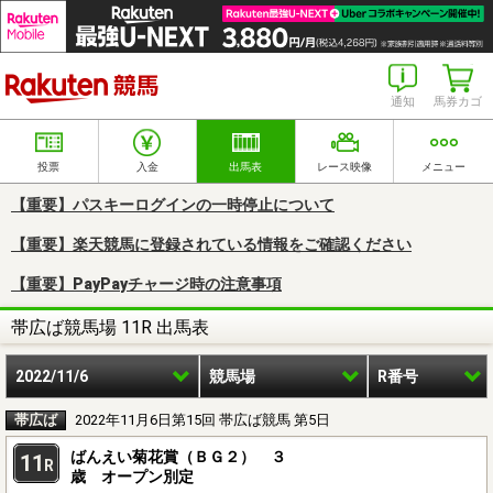
楽天競馬
通知
馬券カゴ
投票
入金
出馬表
レース映像
メニュー
【重要】パスキーログインの一時停止について
【重要】楽天競馬に登録されている情報をご確認ください
【重要】PayPayチャージ時の注意事項
帯広ば競馬場 11R 出馬表
2022/11/6
競馬場
R番号
帯広ば
2022年11月6日第15回 帯広ば競馬 第5日
ばんえい菊花賞（ＢＧ２） ３
11
R
歳 オープン別定