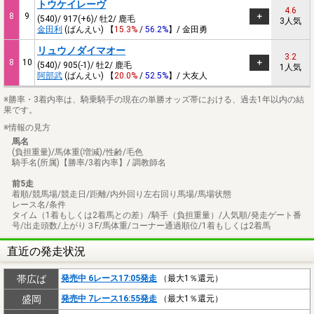
トウケイレーヴ
4.6
8
9
(540)/ 917(+6)/ 牡2/ 鹿毛
3人気
金田利
(ばんえい) 【
15.3%
/
56.2%
】/ 金田勇
リュウノダイマオー
3.2
8
10
(540)/ 905(-1)/ 牡2/ 鹿毛
1人気
阿部武
(ばんえい) 【
20.0%
/
52.5%
】/ 大友人
※勝率・3着内率は、騎乗騎手の現在の単勝オッズ帯における、過去1年以内の結
果です。
※情報の見方
馬名
(負担重量)/馬体重(増減)/性齢/毛色
騎手名(所属)【勝率/3着内率】/ 調教師名
前5走
着順/競馬場/競走日/距離/内外回り左右回り馬場/馬場状態
レース名/条件
タイム（1着もしくは2着馬との差）/騎手（負担重量）/人気順/発走ゲート番
号/出走頭数/上がり３F/馬体重/コーナー通過順位/1着もしくは2着馬
直近の発走状況
帯広ば
発売中 6レース17:05発走
（最大1％還元）
盛岡
発売中 7レース16:55発走
（最大1％還元）