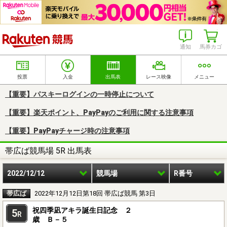
楽天競馬
通知
馬券カゴ
投票
入金
出馬表
レース映像
メニュー
【重要】パスキーログインの一時停止について
【重要】楽天ポイント、PayPayのご利用に関する注意事項
【重要】PayPayチャージ時の注意事項
帯広ば競馬場 5R 出馬表
2022/12/12
競馬場
R番号
帯広ば
2022年12月12日第18回 帯広ば競馬 第3日
祝四季凪アキラ誕生日記念 ２
5
R
歳 Ｂ－５