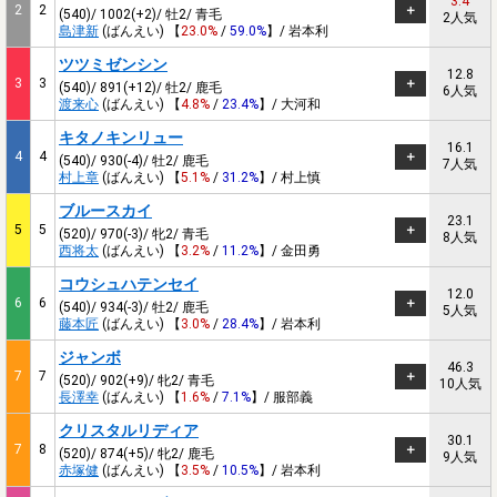
3.4
2
2
(540)/ 1002(+2)/ 牡2/ 青毛
2人気
島津新
(ばんえい) 【
23.0%
/
59.0%
】/ 岩本利
ツツミゼンシン
12.8
3
3
(540)/ 891(+12)/ 牡2/ 鹿毛
6人気
渡来心
(ばんえい) 【
4.8%
/
23.4%
】/ 大河和
キタノキンリュー
16.1
4
4
(540)/ 930(-4)/ 牡2/ 鹿毛
7人気
村上章
(ばんえい) 【
5.1%
/
31.2%
】/ 村上慎
ブルースカイ
23.1
5
5
(520)/ 970(-3)/ 牝2/ 青毛
8人気
西将太
(ばんえい) 【
3.2%
/
11.2%
】/ 金田勇
コウシュハテンセイ
12.0
6
6
(540)/ 934(-3)/ 牡2/ 鹿毛
5人気
藤本匠
(ばんえい) 【
3.0%
/
28.4%
】/ 岩本利
ジャンボ
46.3
7
7
(520)/ 902(+9)/ 牝2/ 青毛
10人気
長澤幸
(ばんえい) 【
1.6%
/
7.1%
】/ 服部義
クリスタルリディア
30.1
7
8
(520)/ 874(+5)/ 牝2/ 鹿毛
9人気
赤塚健
(ばんえい) 【
3.5%
/
10.5%
】/ 岩本利