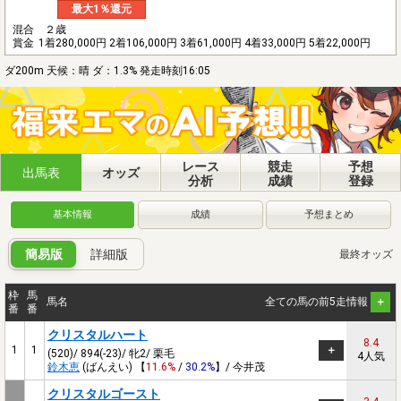
最大1％還元
混合 ２歳
賞金
1着280,000円 2着106,000円 3着61,000円 4着33,000円 5着22,000円
ダ200m 天候：晴 ダ：1.3% 発走時刻16:05
レース
競走
予想
出馬表
オッズ
分析
成績
登録
基本情報
成績
予想まとめ
簡易版
詳細版
最終オッズ
枠
馬
馬名
全ての馬の前5走情報
番
番
クリスタルハート
8.4
1
1
(520)/ 894(-23)/ 牝2/ 栗毛
4人気
鈴木恵
(ばんえい) 【
11.6%
/
30.2%
】/ 今井茂
クリスタルゴースト