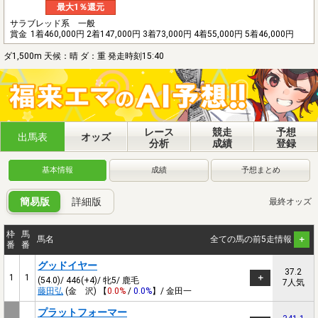
最大1％還元
サラブレッド系 一般
賞金
1着460,000円 2着147,000円 3着73,000円 4着55,000円 5着46,000円
ダ1,500m 天候：晴 ダ：重 発走時刻15:40
レース
競走
予想
出馬表
オッズ
分析
成績
登録
基本情報
成績
予想まとめ
簡易版
詳細版
最終オッズ
枠
馬
馬名
全ての馬の前5走情報
番
番
グッドイヤー
37.2
1
1
(54.0)/ 446(+4)/ 牝5/ 鹿毛
7人気
藤田弘
(金 沢) 【
0.0%
/
0.0%
】/ 金田一
プラットフォーマー