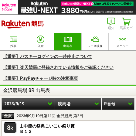
楽天競馬
通知
馬券カゴ
投票
入金
出馬表
レース映像
メニュー
【重要】パスキーログインの一時停止について
【重要】楽天競馬に登録されている情報をご確認ください
【重要】PayPayチャージ時の注意事項
金沢競馬場 8R 出馬表
2023/9/19
競馬場
R番号
金沢
2023年9月19日第11回 金沢競馬 第2日
山中節の祭典こいこい祭り賞
8
R
Ｂ１３