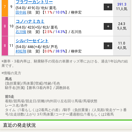
フラワーカントリー
391.3
7
9
(54.0)/ 419(-3)/ 牝6/ 栗毛
11人気
田中純
(佐 賀) 【
1.1%
/
10.0%
】/ 柳井宏
コノハナミカミ
24.3
8
10
(54.0)/ 423(+5)/ 牝3/ 栗毛
5人気
石川慎
(佐 賀) 【
2.5%
/
14.3%
】/ 石川浩
シルバーセイント
11.0
8
11
(54.0)/ 446(+4)/ 牝5/ 芦毛
4人気
村松翔
(佐 賀) 【
0.0%
/
38.5%
】/ 柳井宏
※勝率・3着内率は、騎乗騎手の現在の単勝オッズ帯における、過去1年以内の結
果です。
※情報の見方
馬名
(負担重量)/馬体重(増減)/性齢/毛色
騎手名(所属)【勝率/3着内率】/ 調教師名
前5走
着順/競馬場/競走日/距離/内外回り左右回り馬場/馬場状態
レース名/条件
タイム（1着もしくは2着馬との差）/騎手（負担重量）/人気順/発走ゲート番
号/出走頭数/上がり３F/馬体重/コーナー通過順位/1着もしくは2着馬
直近の発走状況