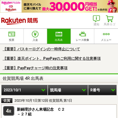
楽天競馬
通知
馬券カゴ
投票
入金
出馬表
レース映像
メニュー
【重要】パスキーログインの一時停止について
【重要】楽天ポイント、PayPayのご利用に関する注意事項
【重要】PayPayチャージ時の注意事項
佐賀競馬場 4R 出馬表
2023/10/1
競馬場
R番号
佐賀
2023年10月1日第12回 佐賀競馬 第1日
新鍋理沙さん来場記念 Ｃ２
4
R
－２７組