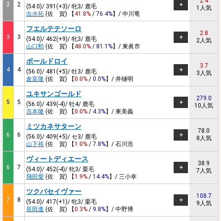
2.4
2
2
(54.0)/ 391(+3)/ 牝3/ 鹿毛
1人気
出水拓
(佐 賀) 【
41.8%
/
76.4%
】/ 中川竜
フエルテテソーロ
2.8
3
3
(54.0)/ 462(+9)/ 牝3/ 鹿毛
2人気
山口勲
(佐 賀) 【
48.0%
/
81.1%
】/ 東眞市
ボールドロイ
3.7
4
4
(56.0)/ 481(+5)/ 牡3/ 鹿毛
3人気
倉富隆
(佐 賀) 【
0.0%
/
0.0%
】/ 井樋明
ユキサンゴールド
279.0
5
5
(56.0)/ 439(-4)/ 牡4/ 鹿毛
10人気
吉本隆
(佐 賀) 【
0.0%
/
4.3%
】/ 東美義
ミツカネサターン
78.0
6
6
(56.0)/ 409(+5)/ セ3/ 鹿毛
8人気
山下裕
(佐 賀) 【
1.0%
/
7.8%
】/ 石川浩
ヴィートディエース
38.9
6
7
(54.0)/ 452(-4)/ 牝3/ 栗毛
7人気
飛田愛
(佐 賀) 【
1.9%
/
14.4%
】/ 三小幸
ツクバセイヴァー
108.7
7
8
(54.0)/ 417(+1)/ 牝3/ 栗毛
9人気
長田進
(佐 賀) 【
0.3%
/
9.8%
】/ 中野博