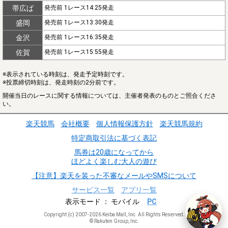
帯広ば
発売前 1レース14:25発走
盛岡
発売前 1レース13:30発走
金沢
発売前 1レース16:35発走
佐賀
発売前 1レース15:55発走
※表示されている時刻は、発走予定時刻です。
※投票締切時刻は、発走時刻の2分前です。
開催当日のレースに関する情報については、主催者発表のものとご照合くださ
い。
楽天競馬
会社概要
個人情報保護方針
楽天競馬規約
特定商取引法に基づく表記
馬券は20歳になってから
ほどよく楽しむ大人の遊び
【注意】楽天を装った不審なメールやSMSについて
サービス一覧
アプリ一覧
表示モード
モバイル
PC
Copyright (c) 2007-2026 Keiba Mall, Inc. All Rights Reserved.
© Rakuten Group, Inc.