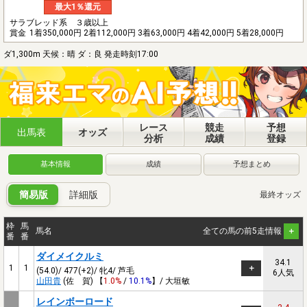
最大1％還元
サラブレッド系 ３歳以上
賞金
1着350,000円 2着112,000円 3着63,000円 4着42,000円 5着28,000円
ダ1,300m 天候：晴 ダ：良 発走時刻17:00
レース
競走
予想
出馬表
オッズ
分析
成績
登録
基本情報
成績
予想まとめ
簡易版
詳細版
最終オッズ
枠
馬
馬名
全ての馬の前5走情報
番
番
ダイメイクルミ
34.1
1
1
(54.0)/ 477(+2)/ 牝4/ 芦毛
6人気
山田貴
(佐 賀) 【
1.0%
/
10.1%
】/ 大垣敏
レインボーロード