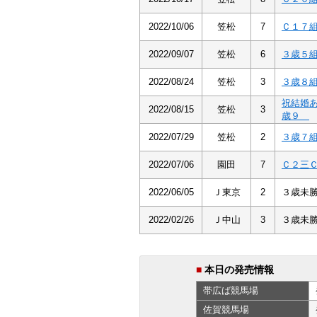
2022/10/06
笠松
7
Ｃ１７
2022/09/07
笠松
6
３歳５
2022/08/24
笠松
3
３歳８
祝結婚
2022/08/15
笠松
3
歳９
2022/07/29
笠松
2
３歳７
2022/07/06
園田
7
Ｃ２三
2022/06/05
Ｊ東京
2
３歳未
2022/02/26
Ｊ中山
3
３歳未
■
本日の発売情報
帯広ば
競馬場
佐賀
競馬場