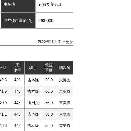
生産地
新冠郡新冠町
地方獲得賞金(円)
863,000
2023年10月01日更新
馬
負担
上3F
騎手
調教師
体重
重量
42.3
439
吉本隆
56.0
東美義
41.9
443
吉本隆
56.0
東美義
40.9
445
山田貴
56.0
東美義
41.1
445
吉本隆
56.0
東美義
43.8
442
吉本隆
56.0
東美義