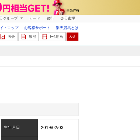
天グループ
カード
銀行
楽天市場
イトマップ
お客様サポート
楽天競馬とは
照会
履歴
ﾚｰｽ動画
入金
生年月日
2019/02/03