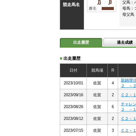
父馬：
競走馬名
母馬：
母父馬
出走履歴
過去成績
■
出走履歴
日付
競馬場
R
新鍋理
2023/10/01
佐賀
4
２ －
2023/09/16
佐賀
2
Ｃ２－
チャレ
2023/08/26
佐賀
6
２ －
2023/08/12
佐賀
2
Ｃ２－
2023/07/15
佐賀
3
Ｃ２－