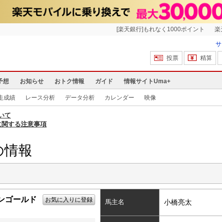
[楽天銀行]もれなく1000ポイント
楽
サ
投票
精算
予想
お知らせ
おトク情報
ガイド
情報サイトUma+
走成績
レース分析
データ分析
カレンダー
映像
いて
に関する注意事項
の情報
ンゴールド
お気に入りに登録
馬主名
小橋亮太