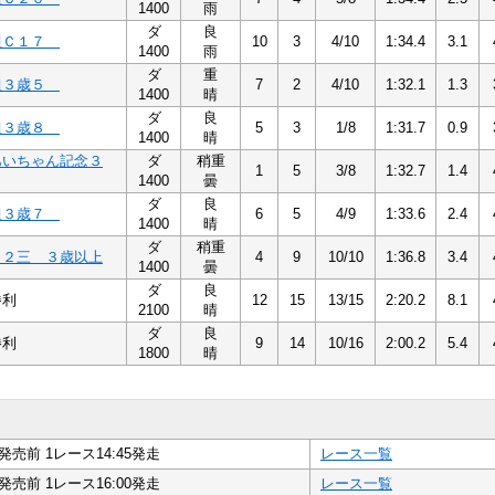
1400
雨
ダ
良
組Ｃ１７
10
3
4/10
1:34.4
3.1
1400
雨
ダ
重
組３歳５
7
2
4/10
1:32.1
1.3
1400
晴
ダ
良
組３歳８
5
3
1/8
1:31.7
0.9
1400
晴
あいちゃん記念３
ダ
稍重
1
5
3/8
1:32.7
1.4
1400
曇
ダ
良
組３歳７
6
5
4/9
1:33.6
2.4
1400
晴
ダ
稍重
Ｃ２三 ３歳以上
4
9
10/10
1:36.8
3.4
1400
曇
ダ
良
勝利
12
15
13/15
2:20.2
8.1
2100
晴
ダ
良
勝利
9
14
10/16
2:00.2
5.4
1800
晴
発売前 1レース14:45発走
レース一覧
発売前 1レース16:00発走
レース一覧