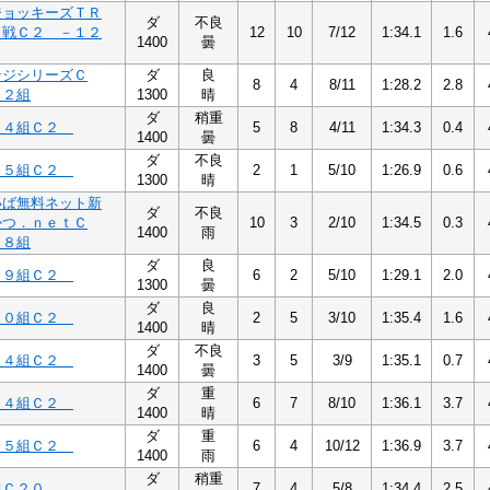
ジョッキーズＴＲ
ダ
不良
１戦Ｃ２ －１２
12
10
7/12
1:34.1
1.6
1400
曇
ンジシリーズＣ
ダ
良
8
4
8/11
1:28.2
2.8
１２組
1300
晴
ダ
稍重
１４組Ｃ２
5
8
4/11
1:34.3
0.4
1400
曇
ダ
不良
１５組Ｃ２
2
1
5/10
1:26.9
0.6
1300
晴
いば無料ネット新
ダ
不良
かつ．ｎｅｔＣ
10
3
2/10
1:34.5
0.3
1400
雨
１８組
ダ
良
１９組Ｃ２
6
2
5/10
1:29.1
2.0
1300
曇
ダ
良
２０組Ｃ２
2
5
3/10
1:35.4
1.6
1400
晴
ダ
不良
１４組Ｃ２
3
5
3/9
1:35.1
0.7
1400
曇
ダ
重
１４組Ｃ２
6
7
8/10
1:36.1
3.7
1400
晴
ダ
重
１５組Ｃ２
6
4
10/12
1:36.9
3.7
1400
雨
ダ
稍重
組Ｃ２０
7
4
5/8
1:34.4
2.5