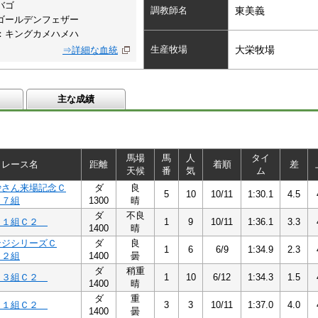
バゴ
調教師名
東美義
ゴールデンフェザー
：キングカメハメハ
生産牧場
大栄牧場
⇒詳細な血統
主な成績
馬場
馬
人
タイ
レース名
距離
着順
差
天候
番
気
ム
沙さん来場記念Ｃ
ダ
良
5
10
10/11
1:30.1
4.5
２７組
1300
晴
ダ
不良
１１組Ｃ２
1
9
10/11
1:36.1
3.3
1400
晴
ンジシリーズＣ
ダ
良
1
6
6/9
1:34.9
2.3
１２組
1400
曇
ダ
稍重
１３組Ｃ２
1
10
6/12
1:34.3
1.5
1400
晴
ダ
重
１１組Ｃ２
3
3
10/11
1:37.0
4.0
1400
曇