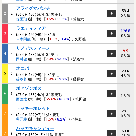
アライグマパンチ
58.4
2
2
(56.0)/ 450(-5)/ 牡3/ 黒鹿毛
6人気
保園翔
(浦 和) 【
0.6%
/
11.2%
】/ 箕輪武
ラエティティア
126.8
3
3
(53.0)/ 446(±0)/ 牝3/ 鹿毛
8人気
☆木間龍
(船 橋) 【
1.5%
/
8.4%
】/ 矢野義
リノデスティーノ
9.9
4
4
(57.0)/ 483(-5)/ 牡3/ 栗毛
3人気
岡村健
(船 橋) 【
7.8%
/
34.4%
】/ 渋谷博
オニバ
20.6
5
5
(57.0)/ 479(±0)/ 牡3/ 栗毛
4人気
篠谷葵
(船 橋) 【
1.8%
/
12.8%
】/ 藤原智
ポアゾンボス
1.1
6
6
(57.0)/ 483(-4)/ 牡3/ 黒鹿毛
1人気
西啓太
(大 井) 【
55.6%
/
80.0%
】/ 繁田健
トッキーホレット
28.7
7
7
(54.0)/ 459(+7)/ 牝3/ 鹿毛
5人気
秋元耕
(浦 和) 【
1.6%
/
8.2%
】/ 小林真
ハッカキャンディー
63.8
7
8
(57.0)/ 532(+13)/ 牡3/ 青鹿毛
7人気