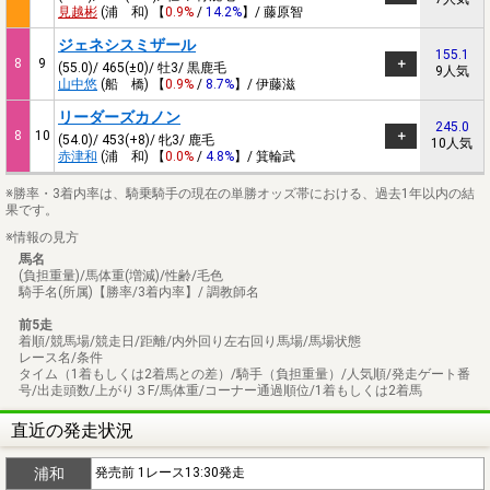
見越彬
(浦 和) 【
0.9%
/
14.2%
】/ 藤原智
ジェネシスミザール
155.1
8
9
(55.0)/ 465(±0)/ 牡3/ 黒鹿毛
9人気
山中悠
(船 橋) 【
0.9%
/
8.7%
】/ 伊藤滋
リーダーズカノン
245.0
8
10
(54.0)/ 453(+8)/ 牝3/ 鹿毛
10人気
赤津和
(浦 和) 【
0.0%
/
4.8%
】/ 箕輪武
※勝率・3着内率は、騎乗騎手の現在の単勝オッズ帯における、過去1年以内の結
果です。
※情報の見方
馬名
(負担重量)/馬体重(増減)/性齢/毛色
騎手名(所属)【勝率/3着内率】/ 調教師名
前5走
着順/競馬場/競走日/距離/内外回り左右回り馬場/馬場状態
レース名/条件
タイム（1着もしくは2着馬との差）/騎手（負担重量）/人気順/発走ゲート番
号/出走頭数/上がり３F/馬体重/コーナー通過順位/1着もしくは2着馬
直近の発走状況
浦和
発売前 1レース13:30発走