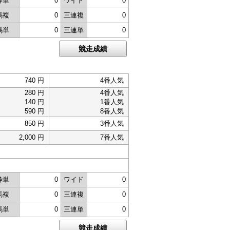
枠単
0
ワイド
0
馬複
0
三連複
0
馬単
0
三連単
0
競走成績
740 円
4番人気
280 円
4番人気
140 円
1番人気
590 円
8番人気
850 円
3番人気
2,000 円
7番人気
枠単
0
ワイド
0
馬複
0
三連複
0
馬単
0
三連単
0
競走成績