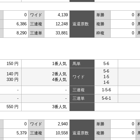
0
ワイド
4,139
単勝
0
6,386
三連複
12,248
返還票数
複勝
0
8,290
三連単
33,881
枠複
0
150 円
1番人気
馬単
5-6
5-6
140 円
2番人気
ワイド
1-5
330 円
4番人気
1-6
-
-
三連複
1-5-6
-
-
三連単
5-6-1
550 円
3番人気
0
ワイド
2,940
単勝
0
5,379
三連複
10,558
返還票数
複勝
0