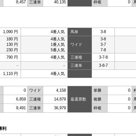
8,457
三連単
40,135
枠複
0
1,090 円
4番人気
馬単
3-8
180 円
4番人気
3-8
130 円
1番人気
ワイド
3-7
230 円
5番人気
7-8
790 円
4番人気
三連複
3-7-8
-
-
三連単
3-8-7
1,110 円
4番人気
0
ワイド
4,158
単勝
0
6,859
三連複
14,879
返還票数
複勝
0
9,491
三連単
36,979
枠複
0
勝利