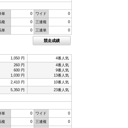
枠単
0
ワイド
0
馬複
0
三連複
0
馬単
0
三連単
0
競走成績
1,050 円
4番人気
260 円
4番人気
600 円
9番人気
1,030 円
13番人気
2,410 円
10番人気
5,350 円
23番人気
枠単
0
ワイド
0
馬複
0
三連複
0