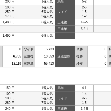
200 円
1番人気
馬単
5-2
100 円
1番人気
2-5
250 円
6番人気
ワイド
1-5
170 円
3番人気
1-2
1,480 円
6番人気
三連複
1-2-5
-
-
三連単
5-2-1
1,490 円
6番人気
0
ワイド
5,733
単勝
0
6,785
三連複
13,553
返還票数
複勝
0
12,119
三連単
55,413
枠複
0
150 円
1番人気
馬単
4-1
100 円
1番人気
1-4
100 円
2番人気
ワイド
4-5
280 円
7番人気
1-5
240 円
1番人気
三連複
1-4-5