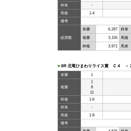
枠単
-
馬複
1-4
備考
単勝
6,287
枠単
総票数
複勝
3,155
馬複
枠複
3,971
馬単
■
8R 北竜ひまわりライス賞 Ｃ４ －
単勝
1
1
複勝
8
11
枠複
1-6
枠単
-
馬複
1-8
備考