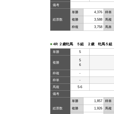
備考
単勝
4,376
枠単
総票数
複勝
3,588
馬複
枠複
3,758
馬単
■
4R ２歳牝馬 ５組 ２歳 牝馬５組
単勝
5
5
複勝
6
枠複
-
枠単
-
馬複
5-6
備考
単勝
1,857
枠単
総票数
複勝
1,926
馬複