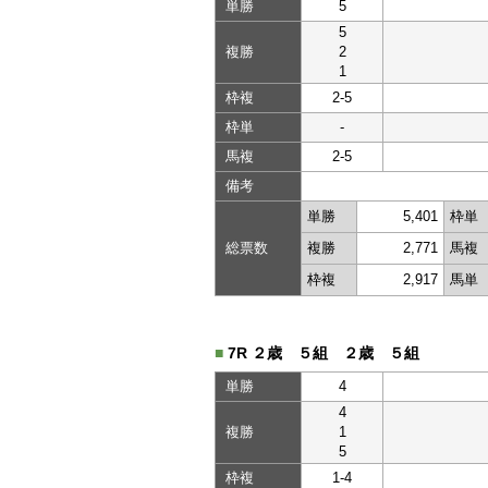
単勝
5
5
複勝
2
1
枠複
2-5
枠単
-
馬複
2-5
備考
単勝
5,401
枠単
総票数
複勝
2,771
馬複
枠複
2,917
馬単
■
7R ２歳 ５組 ２歳 ５組
単勝
4
4
複勝
1
5
枠複
1-4