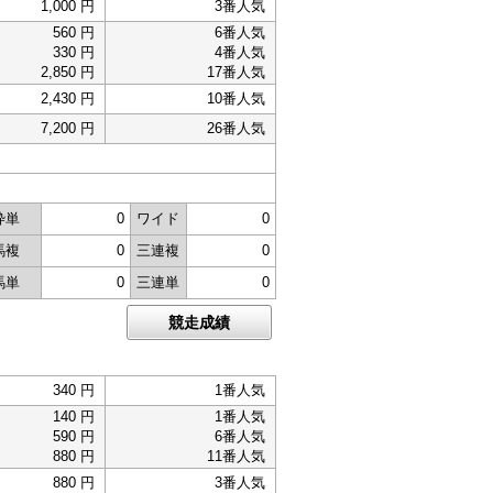
1,000 円
3番人気
560 円
6番人気
330 円
4番人気
2,850 円
17番人気
2,430 円
10番人気
7,200 円
26番人気
枠単
0
ワイド
0
馬複
0
三連複
0
馬単
0
三連単
0
競走成績
340 円
1番人気
140 円
1番人気
590 円
6番人気
880 円
11番人気
880 円
3番人気