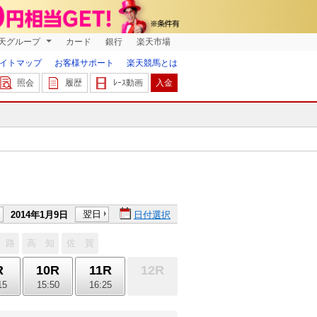
天グループ
カード
銀行
楽天市場
イトマップ
お客様サポート
楽天競馬とは
照会
履歴
ﾚｰｽ動画
入金
翌日
2014年1月9日
日付選択
 路
高 知
佐 賀
R
10R
11R
12R
15
15:50
16:25