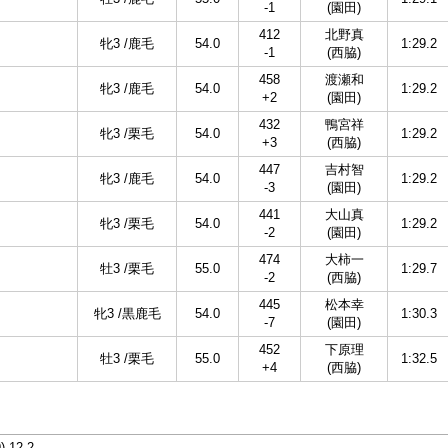
-1
(園田)
412
北野真
牝3 /鹿毛
54.0
1:29.2
-1
(西脇)
458
渡瀬和
牝3 /鹿毛
54.0
1:29.2
+2
(園田)
432
鴨宮祥
牝3 /栗毛
54.0
1:29.2
+3
(西脇)
447
吉村智
牝3 /鹿毛
54.0
1:29.2
-3
(園田)
441
大山真
牝3 /栗毛
54.0
1:29.2
-2
(園田)
474
大柿一
牡3 /栗毛
55.0
1:29.7
-2
(西脇)
445
松本幸
牝3 /黒鹿毛
54.0
1:30.3
-7
(園田)
452
下原理
牡3 /栗毛
55.0
1:32.5
+4
(西脇)
9),12,2