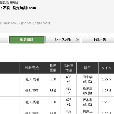
田競馬
第6日
：
不良
発走時刻
14:40
0円
3着60,000円
4着36,000円
5着24,000円
レース分析
予想一覧
競走成績
負担
馬体重
性齢/毛色
騎手
タイム
重量
増減
498
田中学
牡3 /鹿毛
55.0
1:27.9
+4
(西脇)
425
松浦政
牡3 /鹿毛
55.0
1:28.5
-2
(西脇)
476
坂本和
牡3 /栗毛
55.0
1:28.5
+1
(西脇)
482
川原正
牡3 /鹿毛
55.0
1:29.1