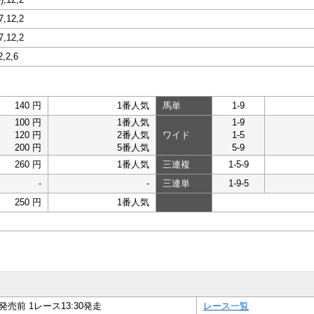
,7,12,2
,7,12,2
2,2,6
140 円
1番人気
馬単
1-9
100 円
1番人気
1-9
120 円
2番人気
ワイド
1-5
200 円
5番人気
5-9
260 円
1番人気
三連複
1-5-9
-
-
三連単
1-9-5
250 円
1番人気
発売前 1レース13:30発走
レース一覧