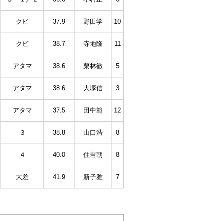
クビ
37.9
野田学
10
クビ
38.7
寺地隆
11
アタマ
38.6
栗林徹
5
アタマ
38.6
大塚信
3
アタマ
37.5
田中範
12
３
38.8
山口浩
8
４
40.0
住吉朝
8
大差
41.9
新子雅
7