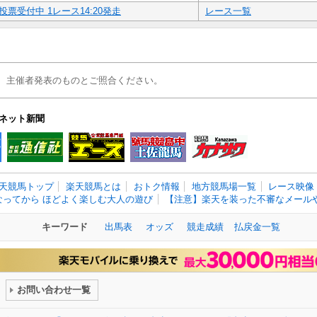
投票受付中 1レース14:20発走
レース一覧
、主催者発表のものとご照合ください。
ネット新聞
天競馬トップ
楽天競馬とは
おトク情報
地方競馬場一覧
レース映像
なってから ほどよく楽しむ大人の遊び
【注意】楽天を装った不審なメールや
キーワード
出馬表
オッズ
競走成績
払戻金一覧
お問い合わせ一覧