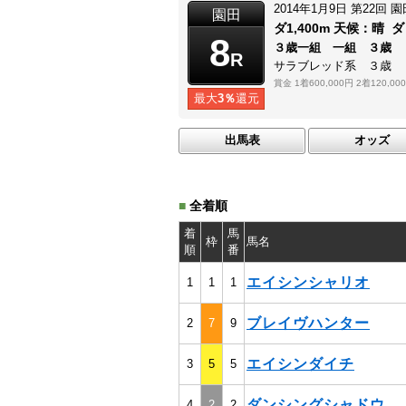
2014年1月9日
第22回
園
園田
ダ1,400m
天候：
晴
ダ
8
３歳一組 一組 ３歳
R
サラブレッド系 ３歳
賞金
1着600,000円
2着120,00
最大
3％
還元
出馬表
オッズ
■
全着順
着
馬
枠
馬名
順
番
エイシンシャリオ
1
1
1
ブレイヴハンター
2
7
9
エイシンダイチ
3
5
5
ダンシングシャドウ
4
2
2