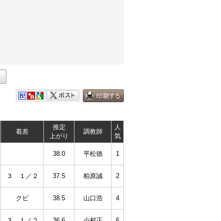
推定
人
着差
調教師
上がり
気
38.0
平松徳
1
３ １／２
37.5
柏原誠
2
クビ
38.5
山口浩
4
３ １／２
36.6
小村正
6