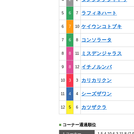
ラフィネハート
5
6
7
ケイウンコトブキ
6
7
10
コンソラータ
7
6
8
ミスデンジャラス
8
8
11
イチノルンバ
9
8
12
カリカリクン
10
3
3
シーズザワン
11
4
4
カツザクラ
12
5
6
■
コーナー通過順位
１コーナー
1,5,4,10,6,3,11,8,(7,