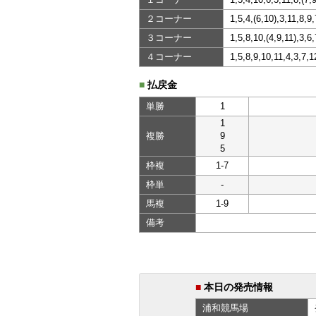
２コーナー
1,5,4,(6,10),3,11,8,9
３コーナー
1,5,8,10,(4,9,11),3,6
４コーナー
1,5,8,9,10,11,4,3,7,1
■
払戻金
単勝
1
1
複勝
9
5
枠複
1-7
枠単
-
馬複
1-9
備考
■
本日の発売情報
浦和
競馬場