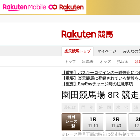
楽天競馬トップ
マイページ
みんなの
トップ
出馬表
オッズ
払戻金
競
【重要】パスキーログインの一時停止につ
【重要】楽天競馬に登録されている情報を
【重要】PayPayチャージ時の注意事項
園田競馬場 8R 競
帯広ば
門 別
盛 岡
水 沢
浦
当日
1R
2R
3
レース
11:10
11:40
12
一覧
※レース番号下部の時刻は発走時刻です。