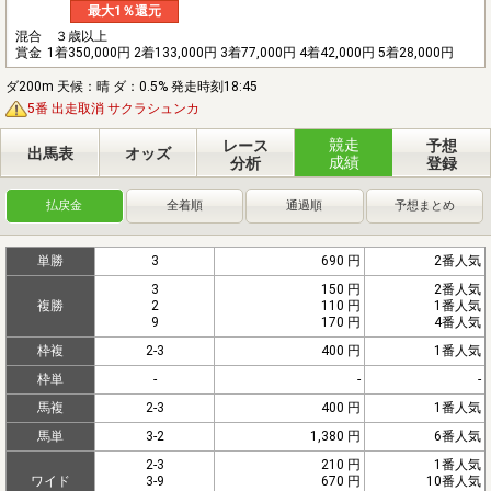
最大1％還元
混合 ３歳以上
賞金
1着350,000円 2着133,000円 3着77,000円 4着42,000円 5着28,000円
ダ200m 天候：晴 ダ：0.5% 発走時刻18:45
5番 出走取消 サクラシュンカ
競走
レース
予想
出馬表
オッズ
成績
分析
登録
払戻金
全着順
通過順
予想まとめ
単勝
3
690 円
2番人気
3
150 円
2番人気
複勝
2
110 円
1番人気
9
170 円
4番人気
枠複
2-3
400 円
1番人気
枠単
-
-
-
馬複
2-3
400 円
1番人気
馬単
3-2
1,380 円
6番人気
2-3
210 円
1番人気
ワイド
3-9
670 円
10番人気