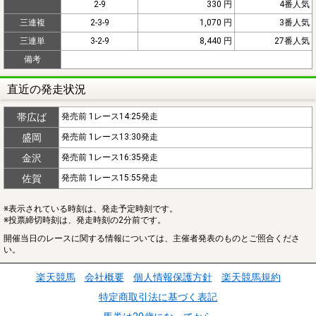
2-9
330 円
4番人気
三連複
2-3-9
1,070 円
3番人気
三連単
3-2-9
8,440 円
27番人気
備考
直近の発走状況
帯広ば
発売前 1レース14:25発走
盛岡
発売前 1レース13:30発走
金沢
発売前 1レース16:35発走
佐賀
発売前 1レース15:55発走
※表示されている時刻は、発走予定時刻です。
※投票締切時刻は、発走時刻の2分前です。
開催当日のレースに関する情報については、主催者発表のものとご照合くださ
い。
楽天競馬
会社概要
個人情報保護方針
楽天競馬規約
特定商取引法に基づく表記