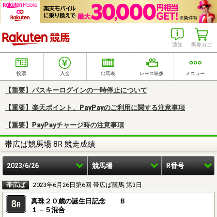
楽天競馬
通知
馬券カゴ
投票
入金
出馬表
レース映像
メニュー
【重要】パスキーログインの一時停止について
【重要】楽天ポイント、PayPayのご利用に関する注意事項
【重要】PayPayチャージ時の注意事項
帯広ば競馬場 8R 競走成績
2023/6/26
競馬場
R番号
帯広ば
2023年6月26日第6回 帯広ば競馬 第3日
真珠２０歳の誕生日記念 Ｂ
8
R
１－５混合