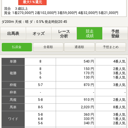
最大1％還元
混合 ３歳以上
賞金
1着270,000円 2着102,000円 3着59,000円 4着32,000円 5着21,000円
ダ200m 天候：晴 ダ：0.5% 発走時刻20:45
競走
レース
予想
出馬表
オッズ
成績
分析
登録
払戻金
全着順
通過順
予想まとめ
単勝
8
540 円
4番人気
8
150 円
2番人気
複勝
5
170 円
3番人気
6
130 円
1番人気
枠複
5-7
870 円
3番人気
枠単
-
-
-
馬複
5-8
910 円
2番人気
馬単
8-5
2,020 円
8番人気
5-8
360 円
3番人気
ワイド
6-8
330 円
1番人気
5-6
340 円
2番人気