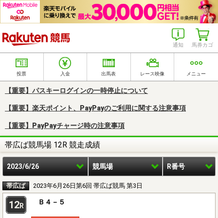
楽天競馬
通知
馬券カゴ
投票
入金
出馬表
レース映像
メニュー
【重要】パスキーログインの一時停止について
【重要】楽天ポイント、PayPayのご利用に関する注意事項
【重要】PayPayチャージ時の注意事項
帯広ば競馬場 12R 競走成績
2023/6/26
競馬場
R番号
帯広ば
2023年6月26日第6回 帯広ば競馬 第3日
Ｂ４－５
12
R