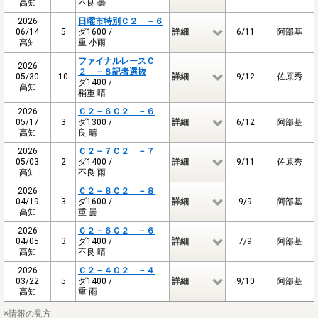
高知
不良 曇
2026
日曜市特別Ｃ２ －６
06/14
5
ダ1600 /
詳細
6/11
阿部基
高知
重 小雨
ファイナルレースＣ
2026
２ －８記者選抜
05/30
10
詳細
9/12
佐原秀
ダ1400 /
高知
稍重 晴
2026
Ｃ２－６Ｃ２ －６
05/17
3
ダ1300 /
詳細
6/12
阿部基
高知
良 晴
2026
Ｃ２－７Ｃ２ －７
05/03
2
ダ1400 /
詳細
9/11
佐原秀
高知
不良 雨
2026
Ｃ２－８Ｃ２ －８
04/19
3
ダ1600 /
詳細
9/9
阿部基
高知
重 曇
2026
Ｃ２－６Ｃ２ －６
04/05
3
ダ1400 /
詳細
7/9
阿部基
高知
不良 晴
2026
Ｃ２－４Ｃ２ －４
03/22
5
ダ1400 /
詳細
9/10
阿部基
高知
重 雨
※情報の見方