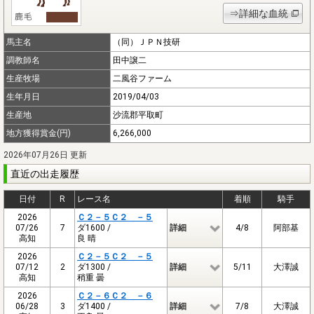
⇒詳細な血統
馬主名
（同）ＪＰＮ技研
調教師名
田中譲二
生産牧場
二風谷ファーム
生年月日
2019/04/03
生産地
沙流郡平取町
地方獲得賞金(円)
6,266,000
2026年07月26日 更新
直近の出走履歴
日付
R
レース名
着順
騎手
2026
Ｃ２－５Ｃ２ －５
07/26
7
ダ1600 /
詳細
4/8
阿部基
高知
良 晴
2026
Ｃ２－５Ｃ２ －５
07/12
2
ダ1300 /
詳細
5/11
大澤誠
高知
稍重 曇
2026
Ｃ２－６Ｃ２ －６
06/28
3
ダ1400 /
詳細
7/8
大澤誠