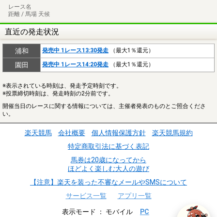
レース名
距離 / 馬場 天候
直近の発走状況
浦和
発売中 1レース13:30発走
（最大1％還元）
園田
発売中 1レース14:20発走
（最大1％還元）
※表示されている時刻は、発走予定時刻です。
※投票締切時刻は、発走時刻の2分前です。
開催当日のレースに関する情報については、主催者発表のものとご照合くださ
い。
楽天競馬
会社概要
個人情報保護方針
楽天競馬規約
特定商取引法に基づく表記
馬券は20歳になってから
ほどよく楽しむ大人の遊び
【注意】楽天を装った不審なメールやSMSについて
サービス一覧
アプリ一覧
表示モード
モバイル
PC