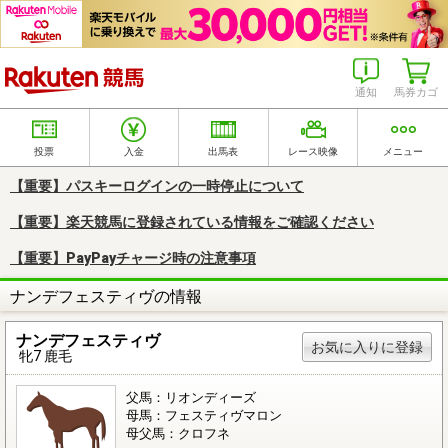
楽天競馬
通知
馬券カゴ
投票
入金
出馬表
レース映像
メニュー
【重要】パスキーログインの一時停止について
【重要】楽天競馬に登録されている情報をご確認ください
【重要】PayPayチャージ時の注意事項
ナンデフェスティヴの情報
ナンデフェスティヴ
お気に入りに登録
牝7 鹿毛
父馬：リオンディーズ
母馬：フェスティヴマロン
母父馬：クロフネ