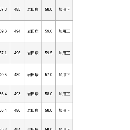
37.3
495
岩田康
58.0
加用正
39.3
494
岩田康
59.0
加用正
37.1
496
岩田康
59.5
加用正
40.5
489
岩田康
57.0
加用正
36.4
493
岩田康
58.0
加用正
36.4
490
岩田康
58.0
加用正
39.3
494
岩田康
59.0
加用正