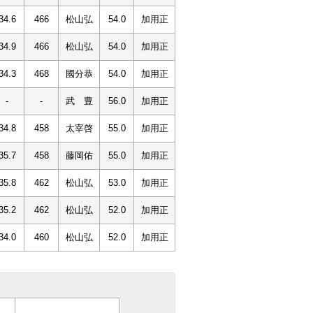
34.6
466
松山弘
54.0
加用正
34.9
466
松山弘
54.0
加用正
34.3
468
國分恭
54.0
加用正
-
-
武 豊
56.0
加用正
34.8
458
太宰啓
55.0
加用正
35.7
458
藤岡佑
55.0
加用正
35.8
462
松山弘
53.0
加用正
35.2
462
松山弘
52.0
加用正
34.0
460
松山弘
52.0
加用正