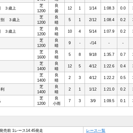
芝
良
別 ３歳上
12
1
1/14
1:08.3
0.0
1200
曇
芝
良
特別 ３歳上
5
1
2/12
1:08.4
0.2
1200
晴
芝
良
別 ３歳上
10
4
5/14
1:07.9
0.2
1200
晴
芝
良
9
-
-/14
-
-
1200
晴
芝
良
5
8
9/18
1:35.7
0.7
1600
晴
芝
良
12
5
4/12
1:22.6
0.4
1400
晴
芝
良
2
3
4/12
1:22.2
0.5
1400
晴
芝
良
勝利
2
1
1/12
1:21.0
0.2
1400
晴
芝
良
馬
7
3
3/9
1:09.5
0.1
1200
小雨
発売前 1レース14:45発走
レース一覧