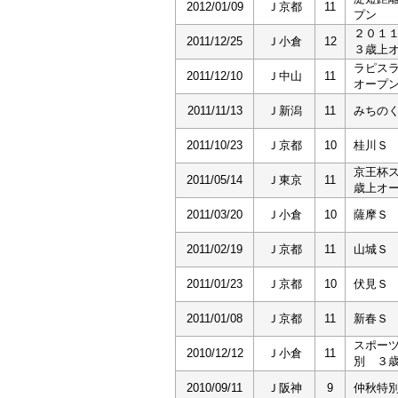
2012/01/09
Ｊ京都
11
プン
２０１
2011/12/25
Ｊ小倉
12
３歳上
ラピス
2011/12/10
Ｊ中山
11
オープ
2011/11/13
Ｊ新潟
11
みちの
2011/10/23
Ｊ京都
10
桂川Ｓ
京王杯
2011/05/14
Ｊ東京
11
歳上オ
2011/03/20
Ｊ小倉
10
薩摩Ｓ
2011/02/19
Ｊ京都
11
山城Ｓ
2011/01/23
Ｊ京都
10
伏見Ｓ
2011/01/08
Ｊ京都
11
新春Ｓ
スポー
2010/12/12
Ｊ小倉
11
別 ３
2010/09/11
Ｊ阪神
9
仲秋特