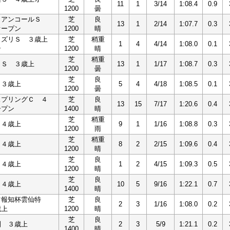
11
1
3/14
1:08.4
0.9
1200
曇
１アンコールＳ
芝
良
13
1
2/14
1:07.7
0.3
オープン
1200
晴
ラズリＳ ３歳上
芝
稍重
1
4
4/14
1:08.0
0.1
ン
1200
晴
芝
稍重
くＳ ３歳上
13
1
1/17
1:08.7
0.3
1200
曇
芝
良
 ３歳上
5
4
4/18
1:08.5
0.1
1200
曇
スプリングＣ ４
芝
良
13
15
7/17
1:20.6
0.4
ープン
1400
晴
芝
稍重
 ４歳上
9
1
1/16
1:08.8
0.3
1200
雨
芝
稍重
 ４歳上
8
2
2/15
1:09.6
0.4
1200
晴
芝
良
 ４歳上
1
2
4/15
1:09.3
0.5
1200
晴
芝
良
 ４歳上
10
5
9/16
1:22.1
0.7
1400
晴
ツ報知杯雲仙特
芝
良
2
3
1/16
1:08.0
0.2
歳上
1200
晴
芝
良
別 ３歳上
2
3
5/9
1:21.1
0.2
1400
晴