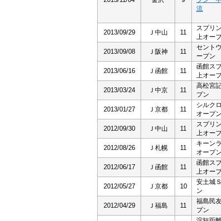
流
スプリ
2013/09/29
Ｊ中山
11
上オー
セント
2013/09/08
Ｊ阪神
11
ープン
函館ス
2013/06/16
Ｊ函館
11
上オー
高松宮
2013/03/24
Ｊ中京
11
プン
シルク
2013/01/27
Ｊ京都
11
オープ
スプリ
2012/09/30
Ｊ中山
11
上オー
キーン
2012/08/26
Ｊ札幌
11
オープ
函館ス
2012/06/17
Ｊ函館
11
上オー
安土城
2012/05/27
Ｊ京都
10
ン
福島民
2012/04/29
Ｊ福島
11
プン
淀短距