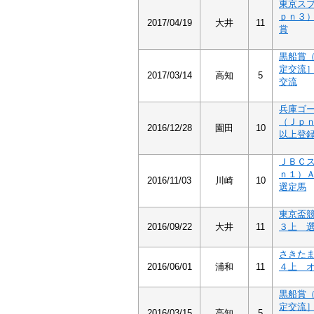
東京ス
ｐｎ３
2017/04/19
大井
11
賞
黒船賞
定交流
2017/03/14
高知
5
交流
兵庫ゴ
（Ｊｐ
2016/12/28
園田
10
以上登
ＪＢＣ
ｎ１）
2016/11/03
川崎
10
選定馬
東京盃
2016/09/22
大井
11
３上 
さきた
2016/06/01
浦和
11
４上 
黒船賞
定交流
2016/03/15
高知
5