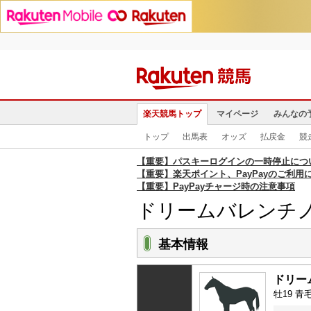
楽天競馬トップ
マイページ
みんなの
トップ
出馬表
オッズ
払戻金
競
【重要】パスキーログインの一時停止につ
【重要】楽天ポイント、PayPayのご利用
【重要】PayPayチャージ時の注意事項
ドリームバレンチ
基本情報
ドリー
牡19 青