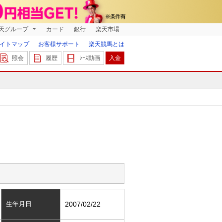
天グループ
カード
銀行
楽天市場
イトマップ
お客様サポート
楽天競馬とは
照会
履歴
ﾚｰｽ動画
入金
生年月日
2007/02/22