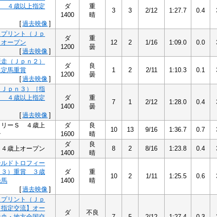
］ ４歳以上指定
ダ
重
3
3
2/12
1:27.7
0.4
1400
晴
[
過去映像
]
スプリント（Ｊｐ
ダ
重
 オープン
12
2
1/16
1:09.0
0.0
1200
曇
[
過去映像
]
競走（Ｊｐｎ２）
ダ
良
選定馬重賞
1
2
2/11
1:10.3
0.1
1200
曇
[
過去映像
]
（Ｊｐｎ３）［指
］ ４歳以上指定
ダ
重
7
1
2/12
1:28.0
0.4
1400
曇
[
過去映像
]
ラリーＳ ４歳上
ダ
良
10
13
9/16
1:36.7
0.7
ン
1600
晴
ダ
良
 ４歳上オープン
8
2
8/16
1:23.8
0.4
1400
晴
ールドトロフィー
ｎ３）重賞 ３歳
ダ
重
10
2
1/11
1:25.5
0.6
録馬
1400
晴
[
過去映像
]
スプリント（Ｊｐ
【指定交流】オー
ダ
不良
中央・地方全国交
7
5
2/12
1:27.4
0.3