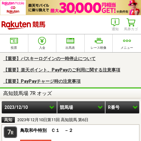
楽天競馬
通知
馬券カゴ
投票
入金
出馬表
レース映像
メニュー
【重要】パスキーログインの一時停止について
【重要】楽天ポイント、PayPayのご利用に関する注意事項
【重要】PayPayチャージ時の注意事項
高知競馬場 7R オッズ
2023/12/10
競馬場
R番号
高知
2023年12月10日第11回 高知競馬 第6日
鳥取和牛特別 Ｃ１ －２
7
R