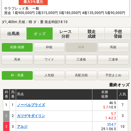
最大3％還元
サラブレッド系 一般
賞金
1着900,000円 2着315,000円 3着180,000円 4着135,000円 5着90,000円
ダ1,400m 天候：晴 ダ：重 発走時刻18:10
レース
競走
予想
出馬表
オッズ
分析
成績
登録
単勝/複勝
枠複
枠単
馬複
馬単
ワイド
三連複
三連単
枠・馬番
人気順
高配当順
予想まとめ
最終オッズ
枠
馬
単勝
馬名
人気
番
番
複勝
46.5
1
1
ノーベルプライズ
7
5.7
-
10.9
5.7
2
2
カツゲキダイリン
3
1.4
-
2.2
354.7
3
3
アルジ
10
29.1
-
56.5