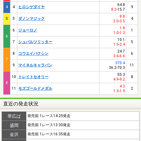
64.8
4
4
ヒロシゲダイヤ
9
8.2
-
15.7
8.8
5
5
ダノンマジック
4
2.0
-
3.5
1.8
6
ジョーロノ
1
1.0
-
1.3
6
10.1
7
シュバルツリッター
5
1.5
-
2.4
24.7
8
コウエイバクシン
6
3.6
-
6.6
7
370.4
9
マイネルキャラバン
11
36.2
-
70.3
55.3
10
トレイトセオリー
8
4.9
-
9.2
8
4.3
11
モズゴールドメダル
2
1.3
-
1.9
直近の発走状況
帯広ば
発売前 1レース14:25発走
盛岡
発売前 1レース13:30発走
金沢
発売前 1レース16:35発走