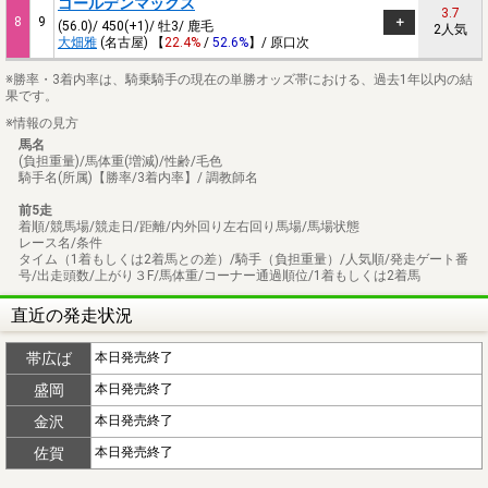
ゴールデンマックス
3.7
8
9
(56.0)/ 450(+1)/ 牡3/ 鹿毛
2人気
大畑雅
(名古屋) 【
22.4%
/
52.6%
】/ 原口次
※勝率・3着内率は、騎乗騎手の現在の単勝オッズ帯における、過去1年以内の結
果です。
※情報の見方
馬名
(負担重量)/馬体重(増減)/性齢/毛色
騎手名(所属)【勝率/3着内率】/ 調教師名
前5走
着順/競馬場/競走日/距離/内外回り左右回り馬場/馬場状態
レース名/条件
タイム（1着もしくは2着馬との差）/騎手（負担重量）/人気順/発走ゲート番
号/出走頭数/上がり３F/馬体重/コーナー通過順位/1着もしくは2着馬
直近の発走状況
帯広ば
本日発売終了
盛岡
本日発売終了
金沢
本日発売終了
佐賀
本日発売終了