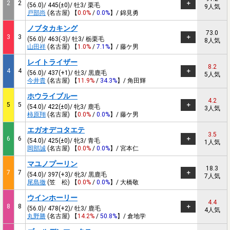
2
2
(56.0)/ 445(±0)/ 牡3/ 栗毛
9人気
戸部尚
(名古屋) 【
0.0%
/
0.0%
】/ 錦見勇
ノブタカキング
73.0
3
3
(56.0)/ 463(-3)/ 牡3/ 栃栗毛
8人気
山田祥
(名古屋) 【
1.0%
/
7.1%
】/ 藤ケ男
レイトライザー
8.2
4
4
(56.0)/ 437(+1)/ 牡3/ 黒鹿毛
5人気
今井貴
(名古屋) 【
11.9%
/
34.3%
】/ 角田輝
ホウライブルー
4.2
5
5
(54.0)/ 422(±0)/ 牝3/ 鹿毛
3人気
柿原翔
(名古屋) 【
0.0%
/
0.0%
】/ 藤ケ男
エガオデコタエテ
3.5
6
6
(54.0)/ 425(±0)/ 牝3/ 青毛
1人気
岡部誠
(名古屋) 【
0.0%
/
0.0%
】/ 宮本仁
マユノプーリン
18.3
7
7
(54.0)/ 397(+3)/ 牝3/ 黒鹿毛
7人気
尾島徹
(笠 松) 【
0.0%
/
0.0%
】/ 大橋敬
ウインホーリー
4.4
8
8
(56.0)/ 478(+2)/ 牡3/ 鹿毛
4人気
丸野勝
(名古屋) 【
14.2%
/
50.8%
】/ 倉地学