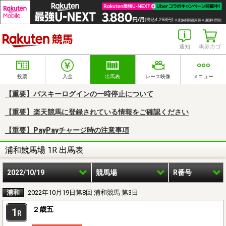
楽天競馬
通知
馬券カゴ
投票
入金
出馬表
レース映像
メニュー
【重要】パスキーログインの一時停止について
【重要】楽天競馬に登録されている情報をご確認ください
【重要】PayPayチャージ時の注意事項
浦和競馬場 1R 出馬表
2022/10/19
競馬場
R番号
浦和
2022年10月19日第8回 浦和競馬 第3日
２歳五
1
R