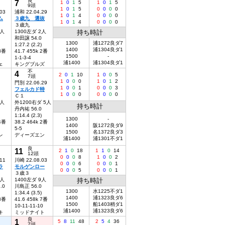
良
7
1
0
1
5
1
0
1
5
9頭
1
0
1
5
0
0
0
0
03
浦和 22.04.29
1
0
1
4
0
0
0
0
ム
３歳九 選抜
1
0
1
4
0
0
0
0
３歳九
5人
1300左ダ 2人
持ち時計
和田譲 54.0
1300
浦1272良ダ7
1:27.2 (2.2)
1400
浦1304良ダ1
 8番
41.7 455k 2番
1500
-
1-1-3-4
浦1400
浦1304良ダ1
ェ
キングブルズ
不
4
2
0
1
10
1
0
0
5
7頭
1
0
0
0
1
0
1
2
門別 22.06.29
1
0
0
1
0
0
0
3
フェルカド特
1
0
0
0
0
0
0
0
Ｃ１
9人
外1200右ダ 5人
持ち時計
丹内祐 56.0
1:14.4 (2.3)
1300
-
 4番
38.2 464k 2番
1400
阪1272良ダ9
5-5
1500
名1372良ダ3
レ
ディーズエン
浦1400
浦1301不ダ1
良
11
2
1
0
18
1
1
0
14
12頭
0
0
0
8
1
0
0
2
11
川崎 22.08.03
0
0
0
6
0
0
0
1
ラ
モルゲンロー
0
0
0
5
0
0
0
1
３歳３
0人
1400左ダ 9人
持ち時計
.0
川島正 56.0
1300
水1225不ダ1
1:34.4 (3.5)
1400
浦1323良ダ6
 8番
41.6 458k 7番
1500
船1403稍ダ1
10-11-11-10
浦1400
浦1323良ダ6
キ
ミッドナイト
良
1
5
8
11
48
2
5
4
36
7頭