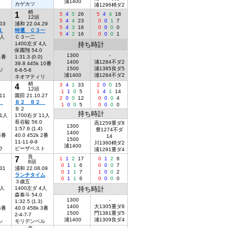
浦1400
カゲカツ
浦1296稍ダ2
稍
1
5
4
5
26
5
4
4
18
12頭
5
4
4
23
0
0
1
7
03
浦和 22.04.29
5
4
3
16
0
0
0
0
１
特選 Ｃ３一
5
4
2
16
0
0
0
1
5人
Ｃ３一二
1400左ダ 4人
持ち時計
保園翔 54.0
1300
-
 1番
1:31.3 (0.0)
1400
浦1284不ダ2
39.8 445k 10番
1500
浦1385良ダ5
ジ
6-6-5-6
浦1400
浦1284不ダ2
ネオマティリ
稍
4
3
4
1
33
2
0
0
15
12頭
1
1
0
5
1
4
1
14
11
園田 21.10.27
2
0
0
12
0
0
0
4
２
Ｂ２ Ｂ２
1
0
0
5
0
0
0
0
Ｂ２
持ち時計
11人
1700右ダ 11人
長谷駿 56.0
高1259重ダ8
1300
1:57.6 (1.4)
豊1274不ダ
1400
 4番
40.0 452k 2番
14
1500
11-11-9-9
川1360稍ダ2
浦1400
ラ
ビーザベスト
浦1291重ダ4
良
7
1
1
2
17
0
1
2
8
8頭
0
1
1
6
0
0
0
7
31
浦和 22.08.09
0
1
1
7
1
0
0
2
ランチタイム
0
1
1
6
0
0
0
0
３歳五
6人
1400左ダ 4人
持ち時計
森泰斗 54.0
1300
-
1:32.5 (1.3)
1400
大1305重ダ8
 4番
40.0 458k 3番
1500
門1381重ダ5
2-4-7-7
浦1400
浦1309良ダ4
レ
モリデンベル