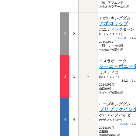
（株）アプエンテ
カタオカフアーム生産
アポロキングダム
アポロリップ
ポエティックターン
2
2
-
(Ｐｉｖｏｔａｌ)
492.8
（11
2019/3/17生
（同）ＪＰＮ技研
へいはた牧場生産
イスラボニータ
ジーニーボニー
ミメティコ
3
3
-
(Ｍｏｎｓｕｎ)
34.2 （
2019/5/5生
山口雄司
タイヘイ牧場生産
ローズキングダム
プリプリクイン
ケイアイスパイダー
4
4
-
(サザンヘイロー)
304.8
（8
2015/3/7生
森田徹
石郷岡雅樹生産