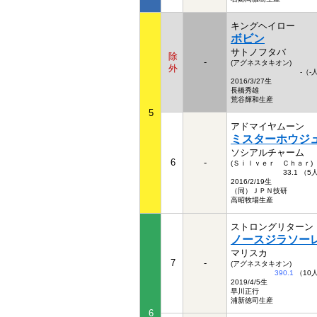
キングヘイロー
ボビン
サトノフタバ
除
-
(アグネスタキオン)
外
-（-
2016/3/27生
長橋秀雄
荒谷輝和生産
5
アドマイヤムーン
ミスターホウジ
ソシアルチャーム
6
-
(Ｓｉｌｖｅｒ Ｃｈａｒ)
33.1 （
2016/2/19生
（同）ＪＰＮ技研
高昭牧場生産
ストロングリターン
ノースジラソー
マリスカ
7
-
(アグネスタキオン)
390.1
（10
2019/4/5生
早川正行
浦新徳司生産
6