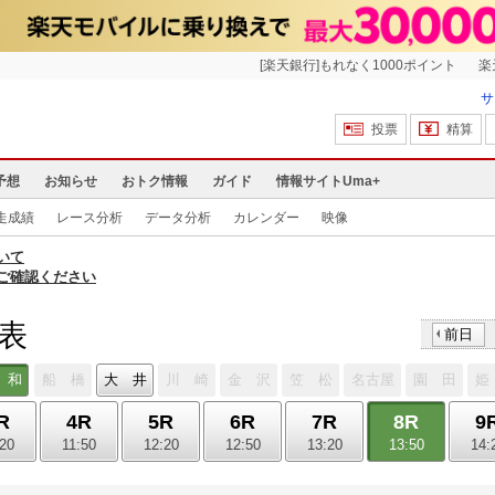
[楽天銀行]もれなく1000ポイント
楽
サ
投票
精算
予想
お知らせ
おトク情報
ガイド
情報サイトUma+
走成績
レース分析
データ分析
カレンダー
映像
いて
ご確認ください
馬表
前日
 和
船 橋
大 井
川 崎
金 沢
笠 松
名古屋
園 田
姫
R
4R
5R
6R
7R
8R
9
:20
11:50
12:20
12:50
13:20
13:50
14: