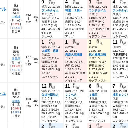
重
重
良
良
9
4
1
4
11頭
11頭
10頭
12頭
牝3
浦和 22.11.25
浦和 22.10.17
浦和 22.07.01
浦和 22.06.
ール
栗毛
ランチタイム
特選 ３歳一
ランチタイム
ランチタイ
54.0
Ｃ２八九十
３歳一
３歳七
３歳八
452
山崎誠
449
1400左ダ 5人
1400左ダ 3人
1400左ダ 2人
1400左ダ 
|
（川 崎）
-3
吉留孝 54.0
吉留孝 54.0
吉留孝 54.0
達城龍 54.0
452
7人気）
【
6.2%
】
1:34.7 (4.4)
1:32.6 (1.5)
1:30.4 (1.1)
1:33.6 (1.0)
【
12.5%
】
43.9 452k 2番
41.3 456k 9番
39.1 452k 10番
41.7 455k
野口孝
6-6-8-9
3-3-3-4
3-3-3-1
2-4-4-4
ジュース
アマゴ
イデアグリー
カヤドーヴ
不
重
良
良
1
1
3
11
10頭
12頭
11頭
13頭
浦和 22.11.24
名古屋
名古屋
Ｊ函館
牡3
３歳五 選抜
22.10.11
22.09.30
22.07.10
栗毛
３歳五
奥原久志爆誕
祝☆鹿島正徳
３歳未勝利
56.0
477
1400左ダ 1人
Ｃ２７
３歳１５
1700右ダ 
張田昂
489
|
張田昂 56.0
1500右ダ 1人
1500右ダ 4人
丹内祐 56.0
（船 橋）
+4
485
人気）
1:30.1 (0.3)
丹羽克 56.0
丹羽克 56.0
1:49.6 (3.1)
【
19.4%
】
39.8 485k 2番
1:38.3 (1.2)
1:37.2 (0.2)
40.2 472k
【
62.7%
】
1-1-1-1
42.0 477k 11番
40.3 487k 4番
7-7-8-8
小澤宏
スパイツァッ
2-2-1-1
2-2-1-2
シルバーブ
メイショウア
ルグランブル
稍
稍
良
良
12
11
6
7
12頭
11頭
12頭
11頭
牡3
浦和 22.11.21
浦和 22.10.20
浦和 22.08.31
浦和 22.08.
シュ
黒鹿毛
公益社団法人
Ｃ２七八
３歳三
浦和８００
56.0
Ｃ２Ｃ３
Ｃ２七八
３歳三
３歳
453
赤津和
465
2000左ダ 11人
1500左ダ 8人
1400左ダ 9人
800左ダ 1
|
（浦 和）
-10
赤津和 57.0
保園翔 56.0
▲室陽一 53.0
▲室陽一 53
470
人気）
【
0.0%
】
2:25.3 (10.9)
1:41.4 (3.0)
1:32.4 (1.3)
49.3 (1.2)
【
4.8%
】
50.7 475k 4番
42.0 469k 1番
41.9 465k 10番
36.6 467k
山越光
5-10-12-12
9-9-10-10
3-2-2-2
9-8
ピノモラーン
トミケンミス
ナイフレスト
エンタクノ
重
稍
稍
不
2
7
1
2
12頭
12頭
10頭
12頭