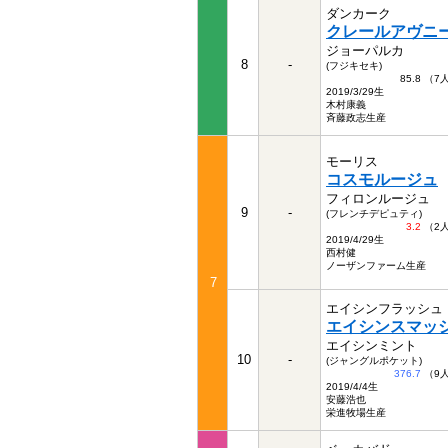
ダンカーク
クレールアヴニ
ジョーパルカ
8
-
(フジキセキ)
85.8 （
2019/3/29生
木村康義
斉藤政志生産
モーリス
コスモルージュ
フィロンルージュ
9
-
(フレンチデピュティ)
3.2
（2
2019/4/29生
西村健
ノーザンファーム生産
7
エイシンフラッシュ
エイシンスマッ
エイシンミント
10
-
(ジャングルポケット)
376.7
（9
2019/4/4生
安藤浩也
栄進牧場生産