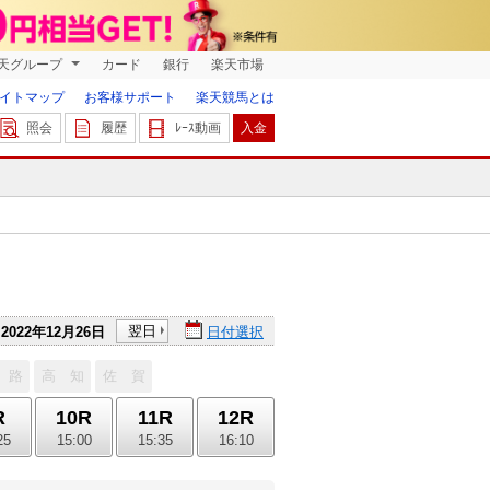
天グループ
カード
銀行
楽天市場
イトマップ
お客様サポート
楽天競馬とは
照会
履歴
ﾚｰｽ動画
入金
翌日
2022年12月26日
日付選択
 路
高 知
佐 賀
R
10R
11R
12R
25
15:00
15:35
16:10