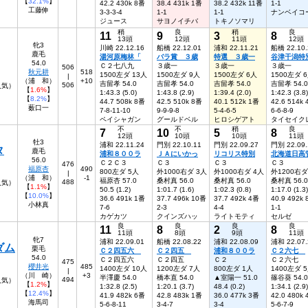
【
32.1%
】
42.2 430k 8番
38.4 431k 1番
38.2 432k 11番
1-1
工藤伸
3-3-3-4
1-1
1-1
ナンベイコ
ジュース
サヨノイチバ
トキノソマリ
稍
良
稍
良
11
9
3
8
13頭
12頭
11頭
12頭
牝3
川崎 22.12.16
船橋 22.12.01
浦和 22.11.21
船橋 22.10.
鹿毛
湯河原梅林「
バラ賞 ３歳
特選 ３歳一
谷津干潟特
54.0
Ｃ２七八九
３歳一
３歳一
３歳一
506
秋元耕
518
1500左ダ 13人
1500左ダ 9人
1500左ダ 6人
1500左ダ 
|
（浦 和）
+10
吉留孝 54.0
吉留孝 54.0
吉留孝 54.0
吉留孝 54.0
506
人気）
【
1.6%
】
1:43.3 (5.0)
1:43.8 (2.9)
1:39.4 (2.0)
1:42.3 (3.8)
【
8.2%
】
44.7 508k 8番
42.5 510k 8番
40.1 512k 1番
42.6 514k
薮口一
7-8-11-10
9-9-9-8
5-4-6-5
6-6-8-9
ペイシャガン
グールドベル
ヒロシゲアト
タイセイク
不
不
稍
良
7
10
5
8
12頭
10頭
10頭
11頭
牡3
浦和 22.11.24
門別 22.10.11
門別 22.09.27
門別 22.09.
タ
鹿毛
浦和８００ラ
ＪＡにいかっ
リコリス特別
北海道日高
56.0
Ｃ２Ｃ３
Ｃ３
Ｃ３
Ｃ３
476
福原杏
490
800左ダ 5人
外1000右ダ 3人
外1000右ダ 4人
外1200右ダ
|
（浦 和）
-1
福原杏 57.0
桑村真 56.0
桑村真 56.0
桑村真 56.0
488
6人気）
【
1.1%
】
50.5 (1.2)
1:01.7 (1.6)
1:02.3 (0.8)
1:17.0 (1.3)
【
10.0%
】
36.6 491k 1番
37.7 496k 10番
37.7 492k 4番
40.9 492k
小林真
7-6
2-3
4-4
1-1
カゲカツ
クインズハッ
ライトモティ
セルゼ
良
良
良
良
11
8
2
8
11頭
8頭
9頭
11頭
牝7
浦和 22.09.01
船橋 22.08.22
浦和 22.08.09
浦和 22.07.
ダム
栗毛
Ｃ２四五六
Ｃ２四五
浦和８００ラ
Ｃ２六七
54.0
Ｃ２四五六
Ｃ２四五
Ｃ２
Ｃ２六七
475
櫻井光
485
1400左ダ 10人
1200左ダ 7人
800左ダ 1人
1400左ダ 
|
（川 崎）
+3
半澤慶 54.0
橋本直 54.0
▲室陽一 51.0
篠谷葵 54.0
494
人気）
【
1.2%
】
1:32.8 (2.5)
1:20.1 (3.7)
48.4 (0.2)
1:34.1 (2.9)
【
12.4%
】
41.9 482k 6番
42.8 483k 1番
36.0 477k 3番
42.0 480k
海馬司
5-6-8-11
3-4-7
3-4
5-6-7-9