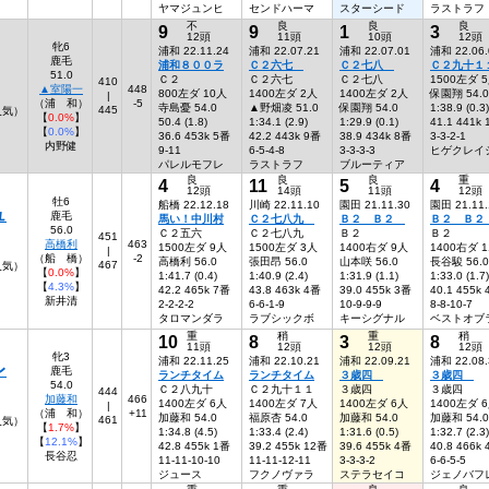
ヤマジュンヒ
センドハーマ
スターシード
ラストラフ
不
良
良
良
9
9
1
3
12頭
11頭
10頭
12頭
牝6
浦和 22.11.24
浦和 22.07.21
浦和 22.07.01
浦和 22.06.
鹿毛
浦和８００ラ
Ｃ２六七
Ｃ２七八
Ｃ２九十１
51.0
Ｃ２
Ｃ２六七
Ｃ２七八
1500左ダ 
410
▲室陽一
448
800左ダ 10人
1400左ダ 2人
1400左ダ 2人
保園翔 54.0
|
（浦 和）
-5
寺島憂 54.0
▲野畑凌 51.0
保園翔 54.0
1:38.9 (0.3)
445
人気）
【
0.0%
】
50.4 (1.8)
1:34.1 (2.9)
1:29.9 (0.1)
41.1 441k
【
0.0%
】
36.6 453k 5番
42.2 443k 9番
38.9 434k 8番
3-3-2-1
内野健
9-11
6-5-4-8
3-3-3-3
ヒゲクレイ
パレルモフレ
ラストラフ
ブルーティア
良
良
良
重
4
11
5
4
12頭
14頭
11頭
12頭
牡6
船橋 22.12.18
川崎 22.11.10
園田 21.11.30
園田 21.11.
ュ
鹿毛
馬い！中川村
Ｃ２七八九
Ｂ２ Ｂ２
Ｂ２ Ｂ
56.0
Ｃ２五六
Ｃ２七八九
Ｂ２
Ｂ２
451
高橋利
463
1500左ダ 9人
1500左ダ 3人
1400右ダ 9人
1400右ダ 
|
（船 橋）
-2
高橋利 56.0
張田昂 56.0
山本咲 56.0
長谷駿 56.0
467
5人気）
【
0.0%
】
1:41.7 (0.4)
1:40.9 (2.4)
1:31.9 (1.1)
1:33.0 (1.7)
【
4.3%
】
42.2 465k 7番
43.8 463k 4番
39.0 455k 3番
40.1 455k
新井清
2-2-2-2
6-6-1-9
10-9-9-9
8-8-10-7
タロマンダラ
ラブシックボ
キーシグナル
ベストオブ
重
稍
重
稍
10
8
3
8
11頭
12頭
12頭
12頭
牝3
浦和 22.11.25
浦和 22.10.21
浦和 22.09.21
浦和 22.08.
レ
鹿毛
ランチタイム
ランチタイム
３歳四
３歳四
54.0
Ｃ２八九十
Ｃ２九十１１
３歳四
３歳四
444
加藤和
466
1400左ダ 6人
1400左ダ 7人
1400左ダ 6人
1400左ダ 
|
（浦 和）
+11
加藤和 54.0
福原杏 54.0
加藤和 54.0
加藤和 54.0
461
人気）
【
1.7%
】
1:34.8 (4.5)
1:33.4 (2.4)
1:31.6 (0.5)
1:32.7 (2.3)
【
12.1%
】
42.8 455k 1番
39.2 455k 12番
39.6 455k 4番
40.8 466k
長谷忍
11-11-10-10
11-11-12-11
3-3-3-2
6-6-5-5
ジュース
フクノヴァラ
ステラセイコ
ジェノバフ