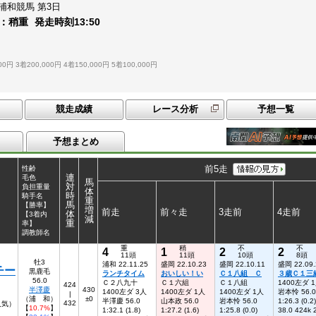
浦和競馬
第3日
：
稍重
発走時刻
13:50
00円
3着200,000円
4着150,000円
5着100,000円
競走成績
レース分析
予想一覧
予想まとめ
前5走
性齢
連
毛色
馬
対
負担重量
体
時
騎手名
重
馬
【勝率】
増
前走
前々走
3走前
4走前
体
【3着内
減
重
率】
調教師名
重
稍
不
不
4
1
2
2
11頭
11頭
10頭
8頭
牡3
浦和 22.11.25
盛岡 22.10.23
盛岡 22.10.11
盛岡 22.09.
チー
黒鹿毛
ランチタイム
おいしい！い
Ｃ１八組 Ｃ
３歳Ｃ１三
56.0
Ｃ２八九十
Ｃ１六組
Ｃ１八組
1400左ダ 
424
半澤慶
430
1400左ダ 3人
1400左ダ 1人
1400左ダ 1人
岩本怜 56.0
|
（浦 和）
±0
半澤慶 56.0
山本政 56.0
岩本怜 56.0
1:26.3 (0.2)
432
3人気）
【
10.7%
】
1:32.1 (1.8)
1:27.2 (1.6)
1:25.8 (0.0)
38.0 424k