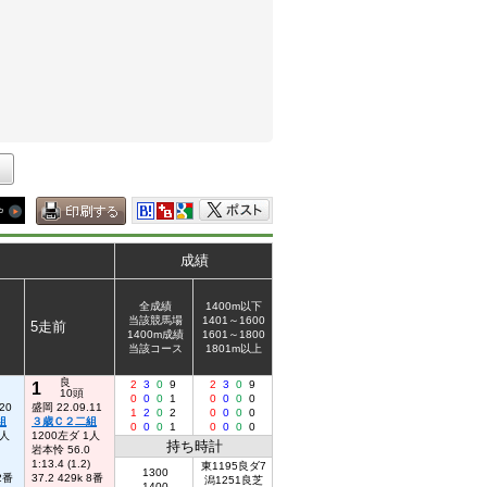
成績
全成績
1400m以下
当該競馬場
1401～1600
5走前
1400m成績
1601～1800
当該コース
1801m以上
良
1
2
3
0
9
2
3
0
9
10頭
0
0
0
1
0
0
0
0
20
盛岡 22.09.11
1
2
0
2
0
0
0
0
組
３歳Ｃ２二組
0
0
0
1
0
0
0
0
1人
1200左ダ 1人
持ち時計
岩本怜 56.0
1:13.4 (1.2)
東1195良ダ7
1300
 2番
37.2 429k 8番
潟1251良芝
1400