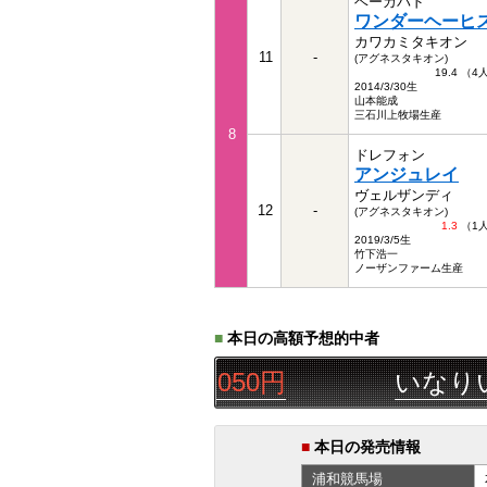
ベーカバド
ワンダーヘーヒ
カワカミタキオン
11
-
(アグネスタキオン)
19.4 （
2014/3/30生
山本能成
三石川上牧場生産
8
ドレフォン
アンジュレイ
ヴェルザンディ
12
-
(アグネスタキオン)
1.3
（1
2019/3/5生
竹下浩一
ノーザンファーム生産
■
本日の高額予想的中者
◯△-
馬複
10,050円
いなりいなり
■
本日の発売情報
浦和
競馬場