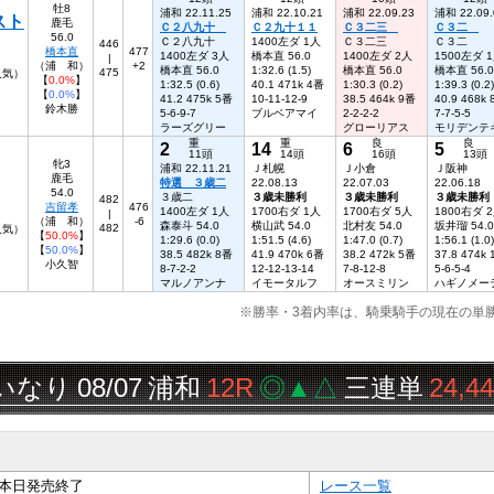
牡8
浦和 22.11.25
浦和 22.10.21
浦和 22.09.23
浦和 22.09.
スト
鹿毛
Ｃ２八九十
Ｃ２九十１１
Ｃ３二三
Ｃ３二
56.0
Ｃ２八九十
1400左ダ 1人
Ｃ３二三
Ｃ３二
446
橋本直
477
1400左ダ 3人
橋本直 56.0
1400左ダ 2人
1500左ダ 
|
（浦 和）
+2
橋本直 56.0
1:32.6 (1.5)
橋本直 56.0
橋本直 56.0
475
4人気）
【
0.0%
】
1:32.5 (0.6)
40.1 471k 4番
1:30.3 (0.2)
1:39.3 (0.2)
【
0.0%
】
41.2 475k 5番
10-11-12-9
38.5 464k 9番
40.9 468k
鈴木勝
5-6-9-7
ブルベアマイ
2-2-2-2
7-7-5-5
ラーズグリー
グローリアス
モリデンテ
重
重
良
良
2
14
6
5
11頭
14頭
16頭
13頭
牝3
浦和 22.11.21
Ｊ札幌
Ｊ小倉
Ｊ阪神
鹿毛
特選 ３歳二
22.08.13
22.07.03
22.06.18
54.0
３歳二
３歳未勝利
３歳未勝利
３歳未勝利
482
吉留孝
476
1400左ダ 1人
1700右ダ 1人
1700右ダ 5人
1800右ダ 
|
（浦 和）
-6
森泰斗 54.0
横山武 54.0
北村友 54.0
坂井瑠 54.0
482
人気）
【
50.0%
】
1:29.6 (0.0)
1:51.5 (4.6)
1:47.0 (0.7)
1:56.1 (1.0)
【
50.0%
】
38.5 482k 8番
41.9 470k 6番
38.2 472k 5番
37.8 474k
小久智
8-7-2-2
12-12-13-14
7-8-12-8
5-6-5-4
マルノアンナ
イモータルフ
オースミリン
ハギノメー
※勝率・3着内率は、騎乗騎手の現在の単
08/07
浦和
12R
◎▲△
三連単
24,440円
本日発売終了
レース一覧