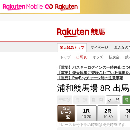
楽天競馬トップ
マイページ
みんなの
トップ
出馬表
オッズ
払戻金
競
【重要】パスキーログインの一時停止につ
【重要】楽天競馬に登録されている情報を
【重要】PayPayチャージ時の注意事項
浦和競馬場 8R 出
帯広ば
門 別
盛 岡
水 沢
浦
当日
1R
2R
3
レース
10:20
10:50
11
一覧
※レース番号下部の時刻は発走時刻です。