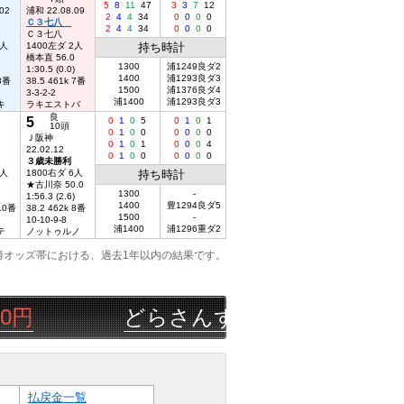
5
8
11
47
3
3
7
12
02
浦和 22.08.09
2
4
4
34
0
0
0
0
Ｃ３七八
2
4
4
34
0
0
0
0
Ｃ３七八
1人
1400左ダ 2人
持ち時計
橋本直 56.0
1300
浦1249良ダ2
1:30.5 (0.0)
1400
浦1293良ダ3
 8番
38.5 461k 7番
1500
浦1376良ダ4
3-3-2-2
浦1400
浦1293良ダ3
キ
ラキエストバ
良
5
0
1
0
5
0
1
0
1
10頭
0
1
0
0
0
0
0
0
Ｊ阪神
0
1
0
1
0
0
0
4
22.02.12
0
1
0
0
0
0
0
0
３歳未勝利
2人
1800右ダ 6人
持ち時計
★古川奈 50.0
1300
-
1:56.3 (2.6)
1400
豊1294良ダ5
 10番
38.2 462k 8番
1500
-
10-10-9-8
浦1400
浦1296重ダ2
テ
ノットゥルノ
勝オッズ帯における、過去1年以内の結果です。
どらさんず
08/07
園田
5R
▲△◎
払戻金一覧