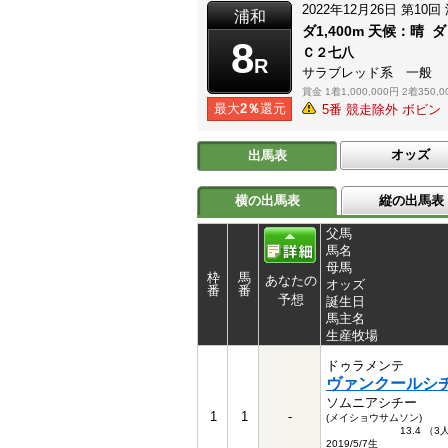
2022年12月26日
第10回
浦和
ダ1,400m
天候：
晴
ダ
8
Ｃ２七八
R
サラブレッド系 一般
賞金
1着1,000,000円
2着350,0
最大
2％
還元
5番 競走除外 ボビン
オッズ
出馬表
横の出馬表
縦の出馬表
父馬
馬名
母馬
枠
馬
あなたの
オッズ
番
番
予想
誕生日
馬主名
生産牧場
ドゥラメンテ
ヴァンクールシ
ソムニアシチー
1
1
-
(メイショウサムソン)
13.4 （
2019/5/7生