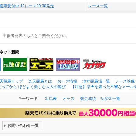
投票受付中 12レース20:30発走
レース一覧
、主催者発表のものとご照合ください。
ネット新聞
天競馬トップ
楽天競馬とは
おトク情報
地方競馬場一覧
レース映像
なってから ほどよく楽しむ大人の遊び
【注意】楽天を装った不審なメールや
キーワード
出馬表
オッズ
競走成績
払戻金一覧
お問い合わせ一覧