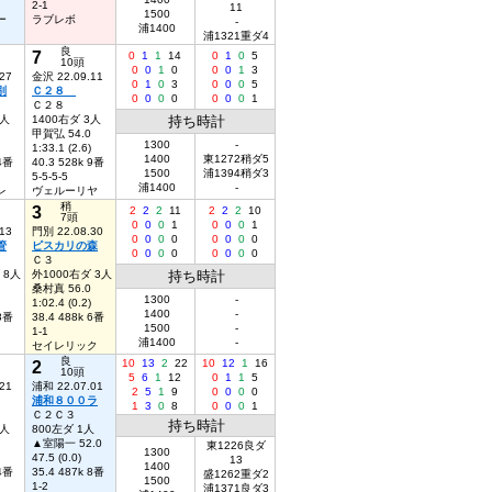
2-1
11
1500
ー
ラブレボ
-
浦1400
浦1321重ダ4
良
7
0
1
1
14
0
1
0
5
10頭
0
0
1
0
0
0
1
3
27
金沢 22.09.11
0
1
0
3
0
0
0
5
別
Ｃ２８
0
0
0
0
0
0
0
1
Ｃ２８
6人
1400右ダ 3人
持ち時計
甲賀弘 54.0
1300
-
1:33.1 (2.6)
1400
東1272稍ダ5
 4番
40.3 528k 9番
1500
浦1394稍ダ3
5-5-5-5
浦1400
-
レ
ヴェルーリヤ
稍
3
2
2
2
11
2
2
2
10
7頭
0
0
0
1
0
0
0
1
13
門別 22.08.30
0
0
0
0
0
0
0
0
管
ピスカリの森
0
0
0
0
0
0
0
0
Ｃ３
 8人
外1000右ダ 3人
持ち時計
桑村真 56.0
1300
-
1:02.4 (0.2)
1400
-
 8番
38.4 488k 6番
1500
-
1-1
浦1400
-
セイレリック
良
2
10
13
2
22
10
12
1
16
10頭
5
6
1
12
0
1
1
5
21
浦和 22.07.01
2
5
1
9
0
0
0
0
浦和８００ラ
1
3
0
8
0
0
0
1
Ｃ２Ｃ３
持ち時計
5人
800左ダ 1人
▲室陽一 52.0
東1226良ダ
1300
47.5 (0.0)
13
1400
 4番
35.4 487k 8番
盛1262重ダ2
1500
1-2
浦1371良ダ3