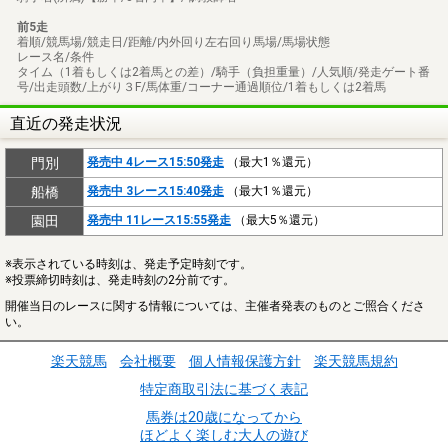
前5走
着順/競馬場/競走日/距離/内外回り左右回り馬場/馬場状態
レース名/条件
タイム（1着もしくは2着馬との差）/騎手（負担重量）/人気順/発走ゲート番
号/出走頭数/上がり３F/馬体重/コーナー通過順位/1着もしくは2着馬
直近の発走状況
門別
発売中 4レース15:50発走
（最大1％還元）
船橋
発売中 3レース15:40発走
（最大1％還元）
園田
発売中 11レース15:55発走
（最大5％還元）
※表示されている時刻は、発走予定時刻です。
※投票締切時刻は、発走時刻の2分前です。
開催当日のレースに関する情報については、主催者発表のものとご照合くださ
い。
楽天競馬
会社概要
個人情報保護方針
楽天競馬規約
特定商取引法に基づく表記
馬券は20歳になってから
ほどよく楽しむ大人の遊び