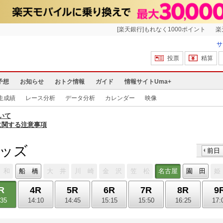
[楽天銀行]もれなく1000ポイント
楽
サ
投票
精算
予想
お知らせ
おトク情報
ガイド
情報サイトUma+
走成績
レース分析
データ分析
カレンダー
映像
いて
に関する注意事項
オッズ
前日
 和
船 橋
大 井
川 崎
金 沢
笠 松
名古屋
園 田
姫
R
4R
5R
6R
7R
8R
9
:35
14:10
14:45
15:15
15:50
16:25
17: