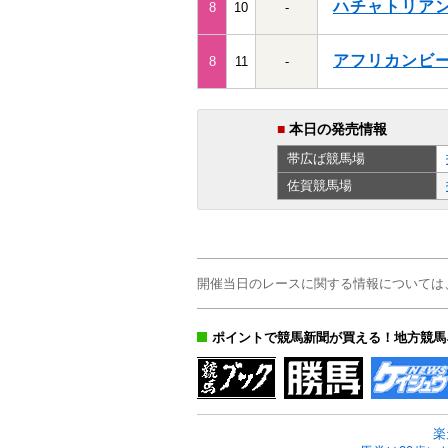
ハチャトリア
8
10
-
アフリカンビ
8
11
-
■
本日の発売情報
帯広ば
競馬場
佐賀
競馬場
開催当日のレースに関する情報については
ポイントで競馬新聞が買える！地方競馬
楽