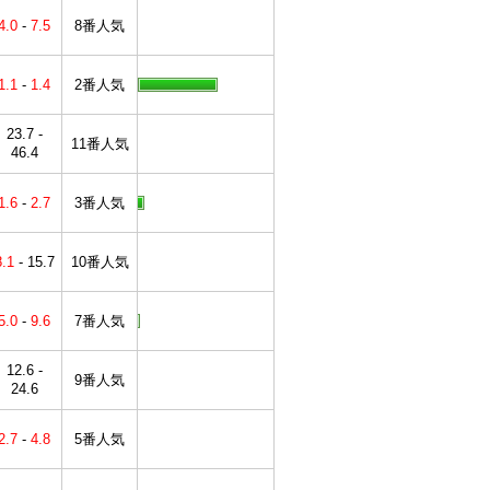
4.0
-
7.5
8番人気
1.1
-
1.4
2番人気
23.7
-
11番人気
46.4
1.6
-
2.7
3番人気
8.1
-
15.7
10番人気
5.0
-
9.6
7番人気
12.6
-
9番人気
24.6
2.7
-
4.8
5番人気