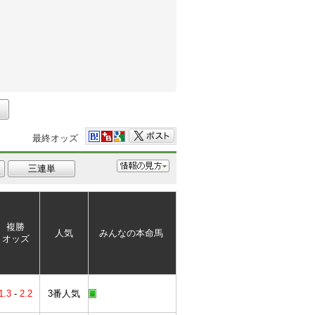
最終オッズ
三連単
複勝
人気
みんなの本命馬
オッズ
1.3
-
2.2
3番人気