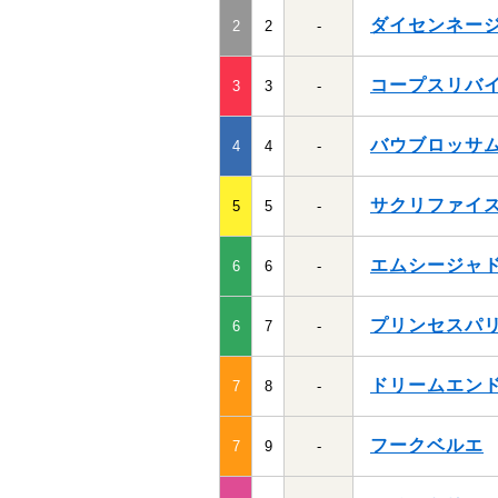
ダイセンネー
2
2
-
コープスリバ
3
3
-
バウブロッサ
4
4
-
サクリファイ
5
5
-
エムシージャ
6
6
-
プリンセスパ
6
7
-
ドリームエン
7
8
-
フークベルエ
7
9
-