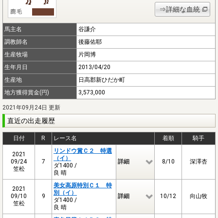
⇒詳細な血統
馬主名
谷謙介
調教師名
後藤佑耶
生産牧場
片岡博
生年月日
2013/04/20
生産地
日高郡新ひだか町
地方獲得賞金(円)
3,573,000
2021年09月24日 更新
直近の出走履歴
日付
R
レース名
着順
騎手
リンドウ賞Ｃ２ 特選
2021
（イ）
09/24
7
詳細
8/10
深澤杏
ダ1400 /
笠松
良 晴
美女高原特別Ｃ１ 特
2021
別（イ）
09/10
9
詳細
10/12
向山牧
ダ1400 /
笠松
良 晴