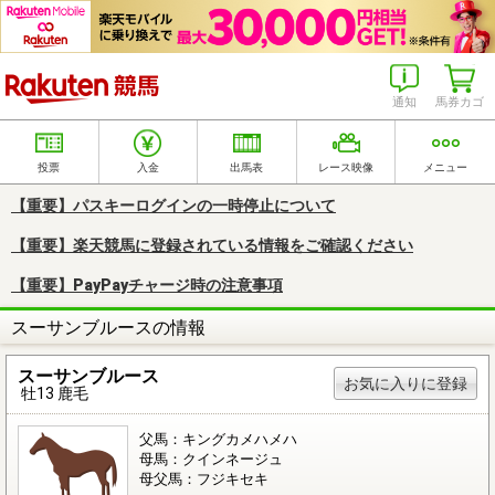
楽天競馬
通知
馬券カゴ
投票
入金
出馬表
レース映像
メニュー
【重要】パスキーログインの一時停止について
【重要】楽天競馬に登録されている情報をご確認ください
【重要】PayPayチャージ時の注意事項
スーサンブルースの情報
スーサンブルース
お気に入りに登録
牡13 鹿毛
父馬：キングカメハメハ
母馬：クインネージュ
母父馬：フジキセキ