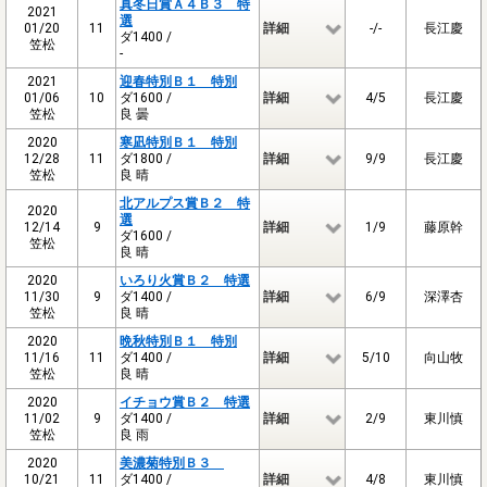
真冬日賞Ａ４Ｂ３ 特
2021
選
01/20
11
詳細
-/-
長江慶
ダ1400 /
笠松
-
2021
迎春特別Ｂ１ 特別
01/06
10
ダ1600 /
詳細
4/5
長江慶
笠松
良 曇
2020
寒凪特別Ｂ１ 特別
12/28
11
ダ1800 /
詳細
9/9
長江慶
笠松
良 晴
北アルプス賞Ｂ２ 特
2020
選
12/14
9
詳細
1/9
藤原幹
ダ1600 /
笠松
良 晴
2020
いろり火賞Ｂ２ 特選
11/30
9
ダ1400 /
詳細
6/9
深澤杏
笠松
良 晴
2020
晩秋特別Ｂ１ 特別
11/16
11
ダ1400 /
詳細
5/10
向山牧
笠松
良 晴
2020
イチョウ賞Ｂ２ 特選
11/02
9
ダ1400 /
詳細
2/9
東川慎
笠松
良 雨
2020
美濃菊特別Ｂ３
10/21
11
ダ1400 /
詳細
4/8
東川慎