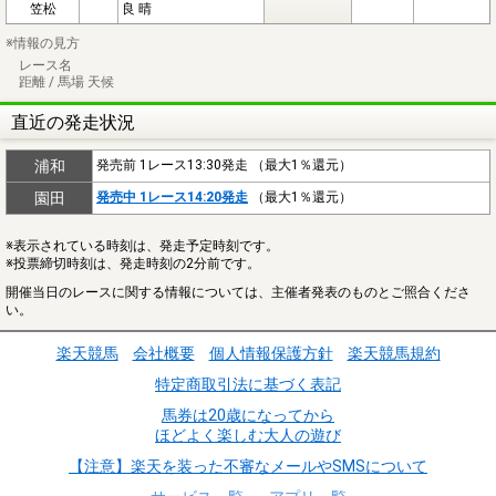
笠松
良 晴
※情報の見方
レース名
距離 / 馬場 天候
直近の発走状況
浦和
発売前 1レース13:30発走 （最大1％還元）
園田
発売中 1レース14:20発走
（最大1％還元）
※表示されている時刻は、発走予定時刻です。
※投票締切時刻は、発走時刻の2分前です。
開催当日のレースに関する情報については、主催者発表のものとご照合くださ
い。
楽天競馬
会社概要
個人情報保護方針
楽天競馬規約
特定商取引法に基づく表記
馬券は20歳になってから
ほどよく楽しむ大人の遊び
【注意】楽天を装った不審なメールやSMSについて