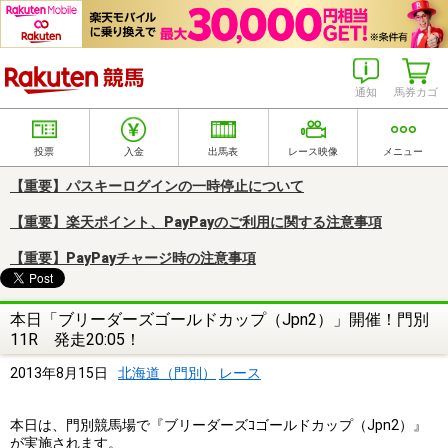
楽天競馬
通知
馬券カゴ
投票
入金
出馬表
レース映像
メニュー
【重要】パスキーログインの一時停止について
【重要】楽天ポイント、PayPayのご利用に関する注意事項
【重要】PayPayチャージ時の注意事項
本日「ブリーダーズゴールドカップ（Jpn2）」開催！門別
11R 発走20:05！
2013年8月15日
北海道（門別）
レース
本日は、門別競馬場で『ブリーダーズｺゴールドカップ（Jpn2）』
が実施されます。