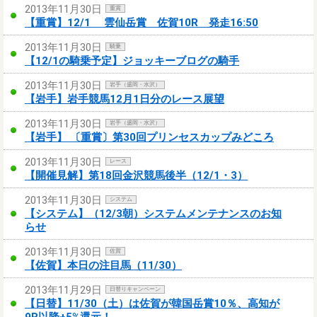
2013年11月30日
重賞
【重賞】12/1 雲仙岳賞 佐賀10R 発走16:50
2013年11月30日
騎乗
【12/1の騎乗予定】ジョッキーブログの騎手
2013年11月30日
岩手（盛岡・水沢）
【岩手】岩手競馬12月1日分のレース展望
2013年11月30日
岩手（盛岡・水沢）
【岩手】 〔重賞〕第30回プリンセスカップみどころ
2013年11月30日
レース
【開催見解】第18回金沢競馬後半（12/1・3）
2013年11月30日
システム
【システム】（12/3朝）システムメンテナンスのお知
らせ
2013年11月30日
佐賀
【佐賀】本日の注目馬（11/30）
2013年11月29日
日替りキャンペーン
【日替】11/30（土）は佐賀が韓国岳賞10％、高知が
9R以降+5%還元！